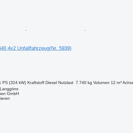
0 4x2 Unfallfahrzeug(Nr. 5939)
1 PS (324 kW)
Kraftstoff
Diesel
Nutzlast
7.740 kg
Volumen
12 m³
Achse
 Langgöns
epen GmbH
tieren