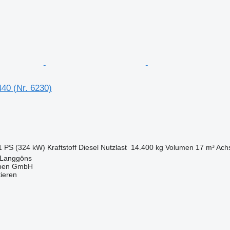
0 (Nr. 6230)
1 PS (324 kW)
Kraftstoff
Diesel
Nutzlast
14.400 kg
Volumen
17 m³
Achs
 Langgöns
epen GmbH
tieren