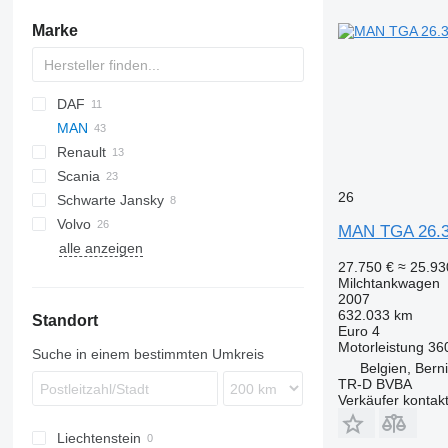
Marke
DAF
MAN
CF
Eurotrakker
N-Series
Renault
LF
Stralis
TGA
Actros
Scania
XF
Trakker
TGS
Atego
Kerax
TGA 26
26
Schwarte Jansky
Midliner
P-series
TGS 18.440
TGA 26.350
Volvo
Midlum
R-series
TGS 26.360
TGA 26.360
MAN TGA 26.3
alle anzeigen
Premium
FE
433362
TGS 26.400
TGA 26.390
27.750 €
≈ 25.9
FH
TGS 26.420
TGA 26.400
Milchtankwagen
FL
TGS 26.440
TGA 26.410
2007
632.033 km
Standort
FM
TGS 26.480
TGA 26.460
Euro 4
FMX
Motorleistung
36
Suche in einem bestimmten Umkreis
Belgien, Berni
TR-D BVBA
Verkäufer kontak
Liechtenstein