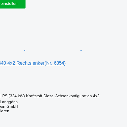
einstellen
0 4x2 Rechtslenker(Nr. 6354)
1 PS (324 kW)
Kraftstoff
Diesel
Achsenkonfiguration
4x2
 Langgöns
epen GmbH
tieren