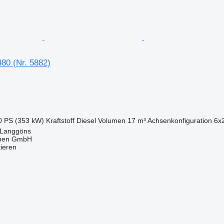
0 (Nr. 5882)
0 PS (353 kW)
Kraftstoff
Diesel
Volumen
17 m³
Achsenkonfiguration
6x
 Langgöns
epen GmbH
tieren