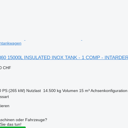
chtankwagen
60 15000L INSULATED INOX TANK - 1 COMP - INTARDE
90 CHF
0 PS (265 kW)
Nutzlast
14.500 kg
Volumen
15 m³
Achsenkonfiguration
ssart
tieren
aschinen oder Fahrzeuge?
Sie das tun!