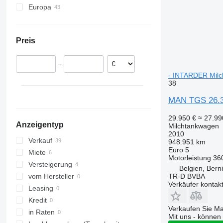
Europa
Deutschland
Polen
Preis
Litauen
Belgien
–
Tschechien
- INTARDER Mil
38
MAN TGS 26.3
29.950 €
≈ 27.9
Anzeigentyp
Milchtankwagen
2010
Verkauf
948.951 km
Euro 5
Miete
Motorleistung
36
Versteigerung
Belgien, Berni
TR-D BVBA
vom Hersteller
Verkäufer kontak
Leasing
Kredit
Verkaufen Sie M
in Raten
Mit uns - können 