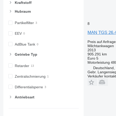
Kraftstoff
Hubraum
Partikelfilter
8
MAN TGS 26.48
EEV
Preis auf Anfrage
AdBlue Tank
Milchtankwagen
2013
905.291 km
Getriebe Typ
Euro 5
Motorleistung
48
Retarder
Deutschland,
Gebr. Langensi
Verkäufer kontak
Zentralschmierung
Differentialsperre
Antriebsart