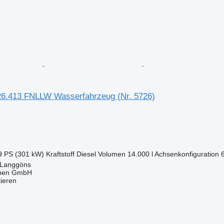
6.413 FNLLW Wasserfahrzeug (Nr. 5726)
9 PS (301 kW)
Kraftstoff
Diesel
Volumen
14.000 l
Achsenkonfiguration
 Langgöns
epen GmbH
tieren