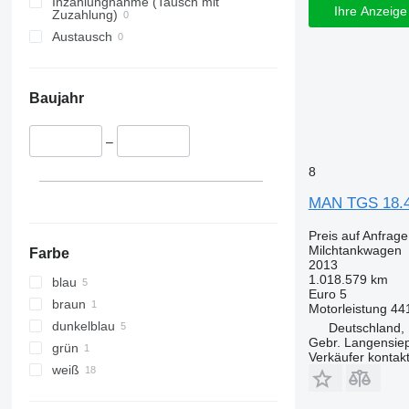
Inzahlungnahme (Tausch mit
Ihre Anzeige 
Zuzahlung)
Austausch
Baujahr
–
8
MAN TGS 18.44
Preis auf Anfrage
Milchtankwagen
Farbe
2013
1.018.579 km
blau
Euro 5
braun
Motorleistung
44
dunkelblau
Deutschland,
Gebr. Langensi
grün
Verkäufer kontak
weiß