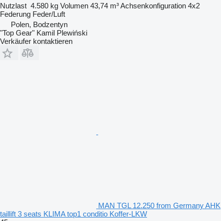
Nutzlast
4.580 kg
Volumen
43,74 m³
Achsenkonfiguration
4x2
Federung
Feder/Luft
Polen, Bodzentyn
"Top Gear" Kamil Plewiński
Verkäufer kontaktieren
MAN TGL 12.250 from Germany AHK
taillift 3 seats KLIMA top1 conditio Koffer-LKW