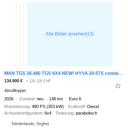
MAN TGS 26.480 TGS 6X4 NEW! HYVA 20-57S container system Big-Axle Au
134.900 €
≈ 126.100 CHF
Abrollkipper
2026
Zustand
neu
146 km
Euro 6
Motorleistung
480 PS (353 kW)
Kraftstoff
Diesel
Achsenkonfiguration
6x4
Federung
parabolisch
Niederlande, Veghel