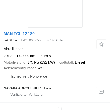
MAN TGL 12.180
59.010 €
1.428.000 CZK
≈ 55.150 CHF
Abrollkipper
2012
174.000 km
Euro 5
Motorleistung
179 PS (132 kW)
Kraftstoff
Diesel
Achsenkonfiguration
4x2
Tschechien, Pohořelice
NAVARA ABROLLKIPPER a.s.