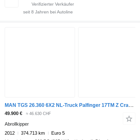
seit
8
Jahren bei Autoline
MAN TGS 26.360 6X2 NL-Truck Palfinger 17TM Z Crane Kran 21 tons VDL
49.900 €
≈ 46.630 CHF
Abrollkipper
2012
374.713 km
Euro 5