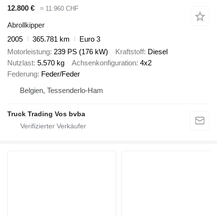
12.800 €
≈ 11.960 CHF
Abrollkipper
2005
365.781 km
Euro 3
Motorleistung
239 PS (176 kW)
Kraftstoff
Diesel
Nutzlast
5.570 kg
Achsenkonfiguration
4x2
Federung
Feder/Feder
Belgien, Tessenderlo-Ham
Truck Trading Vos bvba