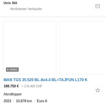
Unis SIA
VIDEO
MAN TGS 35.520 BL-8x4-4 BL+TAJFUN L170 K
188.750 €
≈ 176.400 CHF
Abrollkipper
2023
10.878 km
Euro 6