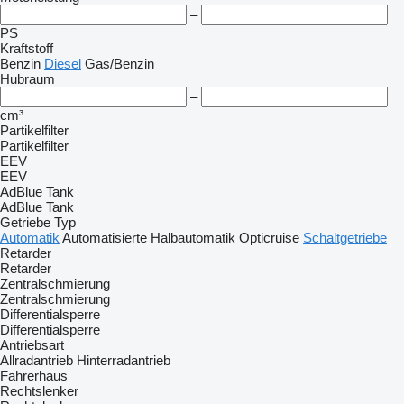
–
PS
Kraftstoff
Benzin
Diesel
Gas/Benzin
Hubraum
–
cm³
Partikelfilter
Partikelfilter
EEV
EEV
AdBlue Tank
AdBlue Tank
Getriebe Typ
Automatik
Automatisierte
Halbautomatik
Opticruise
Schaltgetriebe
Retarder
Retarder
Zentralschmierung
Zentralschmierung
Differentialsperre
Differentialsperre
Antriebsart
Allradantrieb
Hinterradantrieb
Fahrerhaus
Rechtslenker