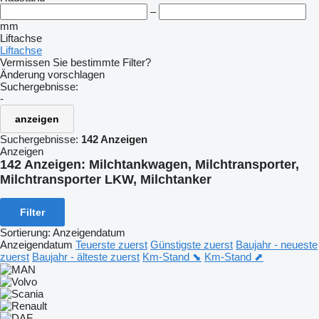
–
mm
Liftachse
Liftachse
Vermissen Sie bestimmte Filter?
Änderung vorschlagen
Suchergebnisse:
-
anzeigen
Suchergebnisse:
142 Anzeigen
Anzeigen
142 Anzeigen:
Milchtankwagen, Milchtransporter,
Milchtransporter LKW, Milchtanker
Filter
Sortierung
:
Anzeigendatum
Anzeigendatum
Teuerste zuerst
Günstigste zuerst
Baujahr - neueste
zuerst
Baujahr - älteste zuerst
Km-Stand ⬊
Km-Stand ⬈