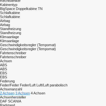
Rechtslenker
Kabinentyp
BigSpace
Doppelkabine
TN
Schlafkabine
Schlafkabine
Airbag
Airbag
Standheizung
Standheizung
Klimaanlage
Klimaanlage
Geschwindigkeitsregler (Tempomat)
Geschwindigkeitsregler (Tempomat)
Fahrtenschreiber
Fahrtenschreiber
Achsen
ABS
ABS
EBS
EBS
Federung
Feder/Feder
Feder/Luft
Luft/Luft
parabolisch
Achsenanzahl
2 Achsen
3 Achsen
4 Achsen
Achsenhersteller
DAF
SCANIA
Radstand