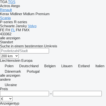
TGA
TGS
Actros
Atego
Renault
Kerax
Midliner
Midlum
Premium
Scania
P-series
R-series
Schwarte Jansky
Volvo
FE
FH
FL
FM
FMX
433362
alle anzeigen
Standort
Suche in einem bestimmten Umkreis
Liechtenstein
Europa
Polen
Deutschland
Belgien
Litauen
Estland
Italien
Dänemark
Portugal
alle anzeigen
andere
Ukraine
Preis
–
Anzeigentyp