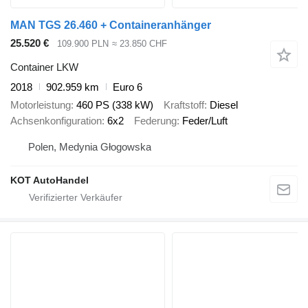
MAN TGS 26.460 + Containeranhänger
25.520 €
109.900 PLN
≈ 23.850 CHF
Container LKW
2018
902.959 km
Euro 6
Motorleistung
460 PS (338 kW)
Kraftstoff
Diesel
Achsenkonfiguration
6x2
Federung
Feder/Luft
Polen, Medynia Głogowska
KOT AutoHandel