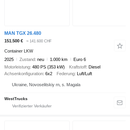
MAN TGX 26.480
151.500 €
≈ 141.600 CHF
Container LKW
2025
Zustand
neu
1.000 km
Euro 6
Motorleistung
480 PS (353 kW)
Kraftstoff
Diesel
Achsenkonfiguration
6x2
Federung
Luft/Luft
Ukraine, Novoselitskiy rn, s. Magala
WestTrucks