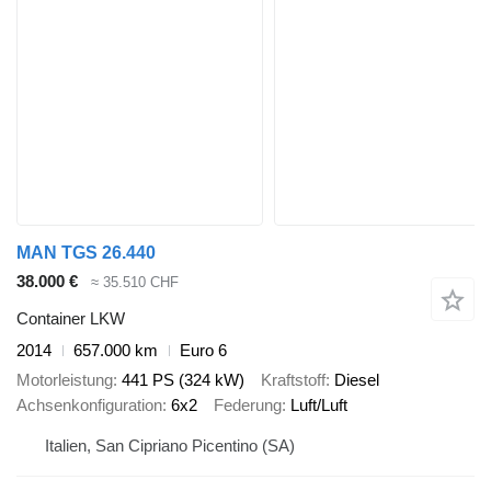
MAN TGS 26.440
38.000 €
≈ 35.510 CHF
Container LKW
2014
657.000 km
Euro 6
Motorleistung
441 PS (324 kW)
Kraftstoff
Diesel
Achsenkonfiguration
6x2
Federung
Luft/Luft
Italien, San Cipriano Picentino (SA)