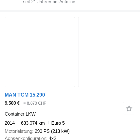
seit
21
Jahren bei Autoline
MAN TGM 15.290
9.500 €
≈ 8.878 CHF
Container LKW
2014
633.074 km
Euro 5
Motorleistung
290 PS (213 kW)
Achsenkonfiguration
4x2