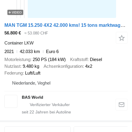
VIDEO
MAN TGM 15.250 4X2 42.000 kms! 15 tons marktwagen BDF Automatic Full
56.800 €
≈ 53.080 CHF
Container LKW
2021
42.033 km
Euro 6
Motorleistung
250 PS (184 kW)
Kraftstoff
Diesel
Nutzlast
9.480 kg
Achsenkonfiguration
4x2
Federung
Luft/Luft
Niederlande, Veghel
BAS World
seit
22
Jahren bei Autoline