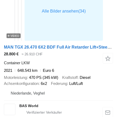
VIDEO
MAN TGX 26.470 6X2 BDF Full Air Retarder Lift+Steering Axle Euro 6
28.800 €
≈ 26.910 CHF
Container LKW
2021
648.543 km
Euro 6
Motorleistung
470 PS (345 kW)
Kraftstoff
Diesel
Achsenkonfiguration
6x2
Federung
Luft/Luft
Niederlande, Veghel
BAS World