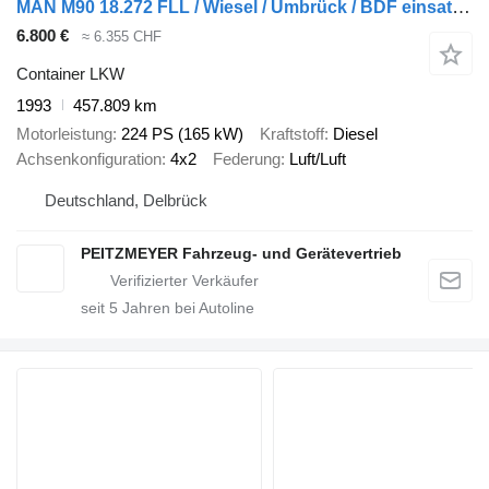
MAN M90 18.272 FLL / Wiesel / Umbrück / BDF einsatzbereit
6.800 €
≈ 6.355 CHF
Container LKW
1993
457.809 km
Motorleistung
224 PS (165 kW)
Kraftstoff
Diesel
Achsenkonfiguration
4x2
Federung
Luft/Luft
Deutschland, Delbrück
PEITZMEYER Fahrzeug- und Gerätevertrieb
seit
5
Jahren bei Autoline