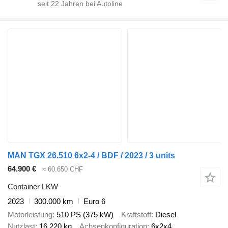
seit
22
Jahren bei Autoline
MAN TGX 26.510 6x2-4 / BDF / 2023 / 3 units
64.900 €
≈ 60.650 CHF
Container LKW
2023
300.000 km
Euro 6
Motorleistung
510 PS (375 kW)
Kraftstoff
Diesel
Nutzlast
16.220 kg
Achsenkonfiguration
6x2x4