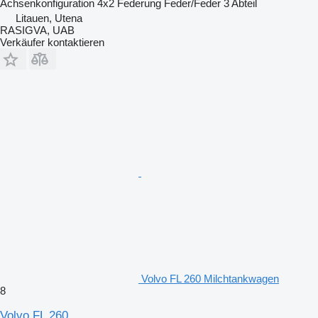
Achsenkonfiguration
4x2
Federung
Feder/Feder
3 Abteil
Litauen, Utena
RASIGVA, UAB
Verkäufer kontaktieren
Volvo FL 260 Milchtankwagen
8
Volvo FL 260