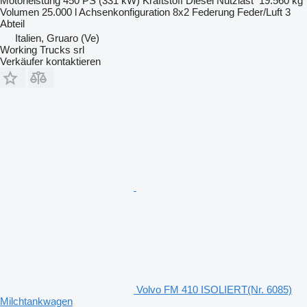
Motorleistung
450 PS (331 kW)
Kraftstoff
Diesel
Nutzlast
19.560 kg
Volumen
25.000 l
Achsenkonfiguration
8x2
Federung
Feder/Luft
3
Abteil
Italien, Gruaro (Ve)
Working Trucks srl
Verkäufer kontaktieren
Volvo FM 410 ISOLIERT(Nr. 6085)
Milchtankwagen