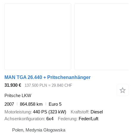
MAN TGA 26.440 + Pritschenanhänger
31.930 €
137.500 PLN
≈ 29.840 CHF
Pritsche LKW
2007
864.858 km
Euro 5
Motorleistung
440 PS (323 kW)
Kraftstoff
Diesel
Achsenkonfiguration
6x4
Federung
Feder/Luft
Polen, Medynia Głogowska