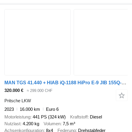
MAN TGS 41.440 + HIAB iQ-1188 HiPro E-9 JIB 155Q-6 JDC
320.000 €
≈ 299.000 CHF
Pritsche LKW
2023
16.000 km
Euro 6
Motorleistung
441 PS (324 kW)
Kraftstoff
Diesel
Nutzlast
4.200 kg
Volumen
7,5 m³
Achsenkonfiguration
8x4
Federung
Drehstabfeder