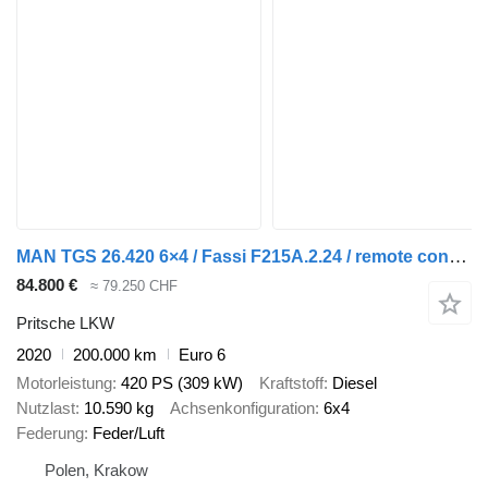
MAN TGS 26.420 6×4 / Fassi F215A.2.24 / remote control / Rotator / p
84.800 €
≈ 79.250 CHF
Pritsche LKW
2020
200.000 km
Euro 6
Motorleistung
420 PS (309 kW)
Kraftstoff
Diesel
Nutzlast
10.590 kg
Achsenkonfiguration
6x4
Federung
Feder/Luft
Polen, Krakow