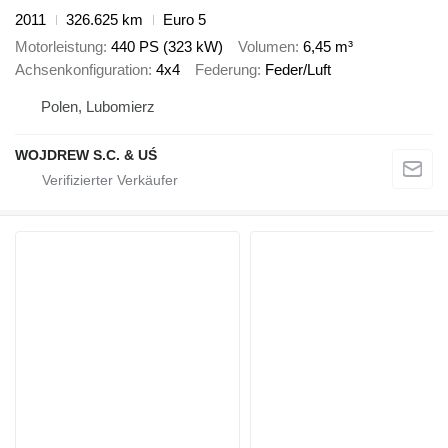
2011
326.625 km
Euro 5
Motorleistung
440 PS (323 kW)
Volumen
6,45 m³
Achsenkonfiguration
4x4
Federung
Feder/Luft
Polen, Lubomierz
WOJDREW S.C. & UŚ