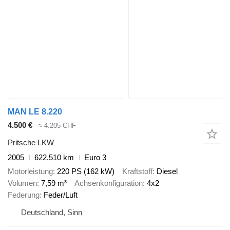
MAN LE 8.220
4.500 €
≈ 4.205 CHF
Pritsche LKW
2005
622.510 km
Euro 3
Motorleistung
220 PS (162 kW)
Kraftstoff
Diesel
Volumen
7,59 m³
Achsenkonfiguration
4x2
Federung
Feder/Luft
Deutschland, Sinn