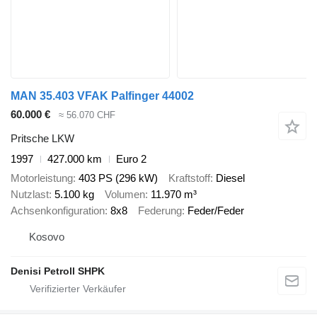
MAN 35.403 VFAK Palfinger 44002
60.000 €
≈ 56.070 CHF
Pritsche LKW
1997
427.000 km
Euro 2
Motorleistung
403 PS (296 kW)
Kraftstoff
Diesel
Nutzlast
5.100 kg
Volumen
11.970 m³
Achsenkonfiguration
8x8
Federung
Feder/Feder
Kosovo
Denisi Petroll SHPK