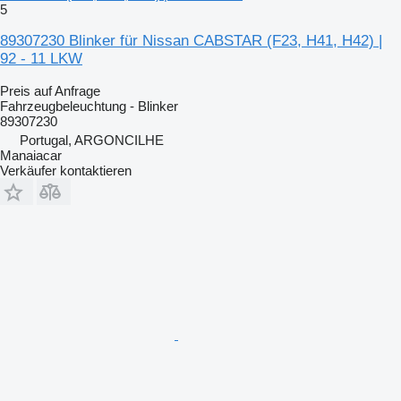
5
89307230 Blinker für Nissan CABSTAR (F23, H41, H42) |
92 - 11 LKW
Preis auf Anfrage
Fahrzeugbeleuchtung - Blinker
89307230
Portugal, ARGONCILHE
Manaiacar
Verkäufer kontaktieren