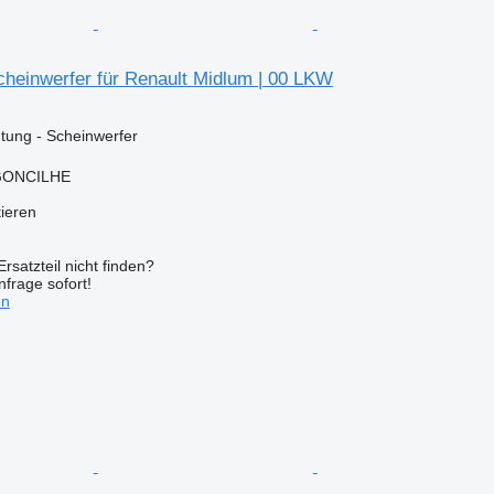
heinwerfer für Renault Midlum | 00 LKW
tung - Scheinwerfer
RGONCILHE
tieren
rsatzteil nicht finden?
frage sofort!
en