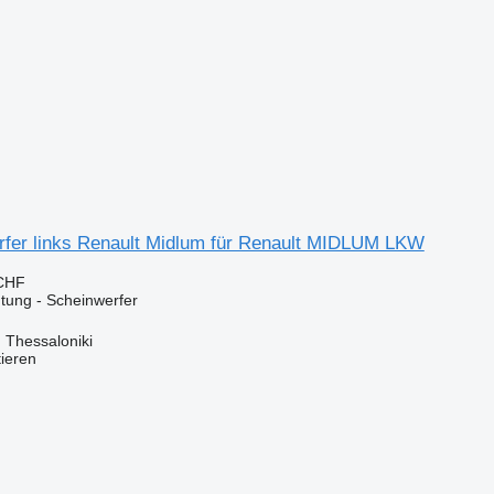
rfer links Renault Midlum für Renault MIDLUM LKW
 CHF
tung - Scheinwerfer
 Thessaloniki
tieren