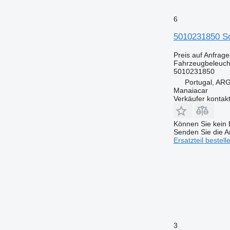
6
5010231850 Sc
Preis auf Anfrage
Fahrzeugbeleuch
5010231850
Portugal, A
Manaiacar
Verkäufer kontak
Können Sie kein E
Senden Sie die An
Ersatzteil bestell
3