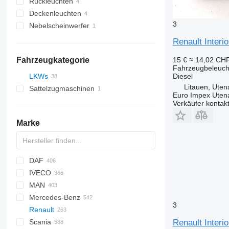
Rückleuchten
Deckenleuchten
3
Nebelscheinwerfer
Renault Inter
15 €
≈ 14,02 CH
Fahrzeugkategorie
Fahrzeugbeleuch
Diesel
LKWs
Litauen, Uten
Sattelzugmaschinen
Euro Impex Uten
Verkäufer kontak
Marke
DAF
A-series
Berlingo
IVECO
C-series
CF
Doblo
Escort
MAN
Jumper
LF
Ducato
F-MAX
Daily
Carnival
LTM
Mercedes-Benz
Xsara
XD
Punto
Focus
EuroCargo
F90
6
3
Renault
XF
Tipo
Mondeo
EuroStar
L2000
A-Class
Canter
Atleon
Corsa
Sultan
Porter
Renault Inter
Scania
XG
Transit
Eurofire
LE
Actros
FB
Cabstar
Movano
C-series