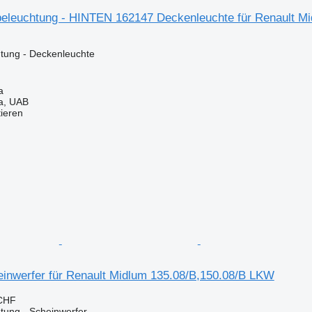
beleuchtung - HINTEN 162147 Deckenleuchte für Renault 
tung - Deckenleuchte
a
a, UAB
tieren
inwerfer für Renault Midlum 135.08/B,150.08/B LKW
 CHF
tung - Scheinwerfer