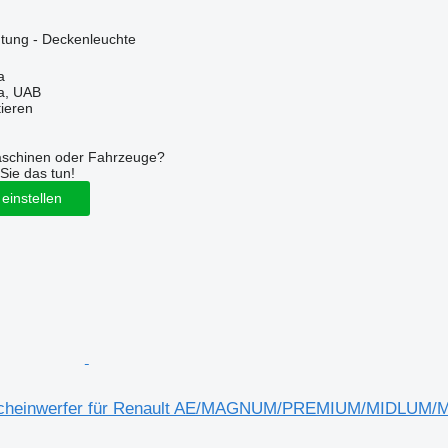
tung - Deckenleuchte
a
a, UAB
tieren
aschinen oder Fahrzeuge?
Sie das tun!
einstellen
Scheinwerfer für Renault AE/MAGNUM/PREMIUM/MIDLU