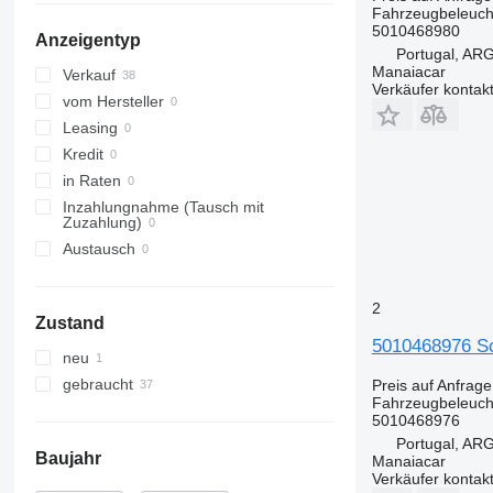
Fahrzeugbeleuch
5010468980
Anzeigentyp
Portugal, A
Manaiacar
Verkauf
Verkäufer kontak
vom Hersteller
Leasing
Kredit
in Raten
Inzahlungnahme (Tausch mit
Zuzahlung)
Austausch
2
Zustand
5010468976 Sc
neu
gebraucht
Preis auf Anfrage
Fahrzeugbeleuch
5010468976
Portugal, A
Baujahr
Manaiacar
Verkäufer kontak