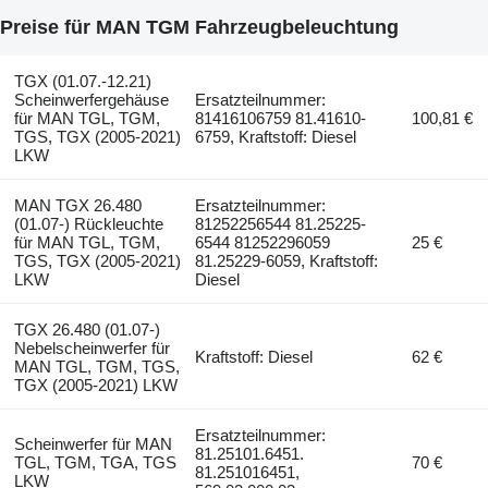
Preise für MAN TGM Fahrzeugbeleuchtung
TGX (01.07.-12.21)
Scheinwerfergehäuse
Ersatzteilnummer:
für MAN TGL, TGM,
81416106759 81.41610-
100,81 €
TGS, TGX (2005-2021)
6759, Kraftstoff: Diesel
LKW
MAN TGX 26.480
Ersatzteilnummer:
(01.07-) Rückleuchte
81252256544 81.25225-
für MAN TGL, TGM,
6544 81252296059
25 €
TGS, TGX (2005-2021)
81.25229-6059, Kraftstoff:
LKW
Diesel
TGX 26.480 (01.07-)
Nebelscheinwerfer für
Kraftstoff: Diesel
62 €
MAN TGL, TGM, TGS,
TGX (2005-2021) LKW
Ersatzteilnummer:
Scheinwerfer für MAN
81.25101.6451.
TGL, TGM, TGA, TGS
70 €
81.251016451,
LKW