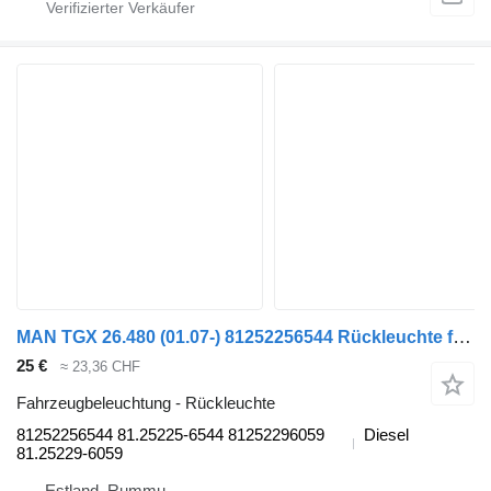
MAN TGX 26.480 (01.07-) 81252256544 Rückleuchte für MAN TGL, TGM, TGS, TGX (2005-2021) LKW
25 €
≈ 23,36 CHF
Fahrzeugbeleuchtung - Rückleuchte
81252256544 81.25225-6544 81252296059
Diesel
81.25229-6059
Estland, Rummu