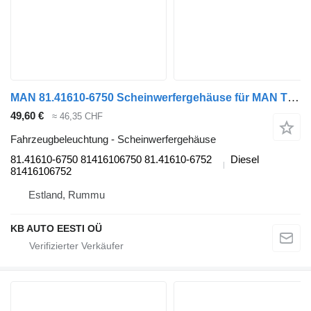
MAN 81.41610-6750 Scheinwerfergehäuse für MAN TGL, TGM, TGS, TGX (2005-2021) LKW
49,60 €
≈ 46,35 CHF
Fahrzeugbeleuchtung - Scheinwerfergehäuse
81.41610-6750 81416106750 81.41610-6752
Diesel
81416106752
Estland, Rummu
KB AUTO EESTI OÜ