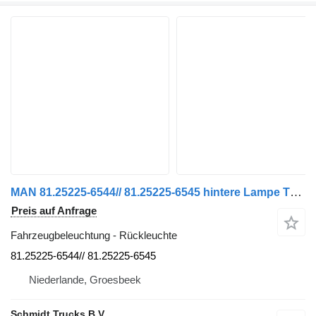
MAN 81.25225-6544// 81.25225-6545 hintere Lampe TGS TGX TGM TGL Euro 6 Rückleuchte für LKW
Preis auf Anfrage
Fahrzeugbeleuchtung - Rückleuchte
81.25225-6544// 81.25225-6545
Niederlande, Groesbeek
Schmidt Trucks B.V.