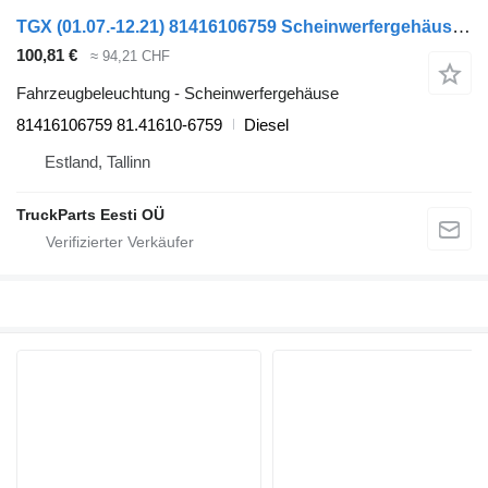
TGX (01.07.-12.21) 81416106759 Scheinwerfergehäuse für MAN TGL, TGM, TGS, TGX (2005-2021) LKW
100,81 €
≈ 94,21 CHF
Fahrzeugbeleuchtung - Scheinwerfergehäuse
81416106759 81.41610-6759
Diesel
Estland, Tallinn
TruckParts Eesti OÜ