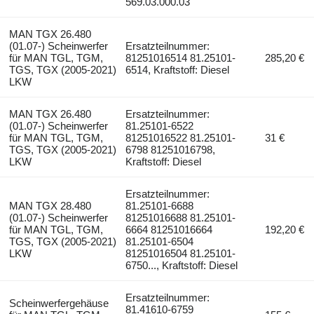
569.03.000.03
MAN TGX 26.480
(01.07-) Scheinwerfer
Ersatzteilnummer:
für MAN TGL, TGM,
81251016514 81.25101-
285,20 €
TGS, TGX (2005-2021)
6514, Kraftstoff: Diesel
LKW
MAN TGX 26.480
Ersatzteilnummer:
(01.07-) Scheinwerfer
81.25101-6522
für MAN TGL, TGM,
81251016522 81.25101-
31 €
TGS, TGX (2005-2021)
6798 81251016798,
LKW
Kraftstoff: Diesel
Ersatzteilnummer:
MAN TGX 28.480
81.25101-6688
(01.07-) Scheinwerfer
81251016688 81.25101-
für MAN TGL, TGM,
6664 81251016664
192,20 €
TGS, TGX (2005-2021)
81.25101-6504
LKW
81251016504 81.25101-
6750..., Kraftstoff: Diesel
Ersatzteilnummer:
Scheinwerfergehäuse
81.41610-6759