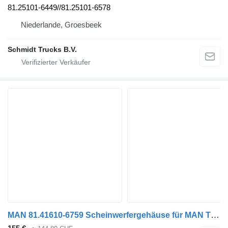
81.25101-6449//81.25101-6578
Niederlande, Groesbeek
Schmidt Trucks B.V.
MAN 81.41610-6759 Scheinwerfergehäuse für MAN TGL, TGM, TGS, TGX (2005-2021) LKW