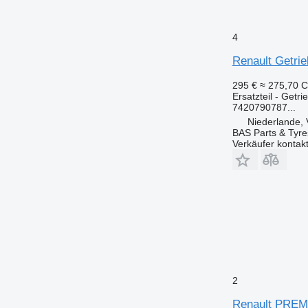
4
Renault Getri
295 €
≈ 275,70 
Ersatzteil - Getr
7420790787...
Niederlande, 
BAS Parts & Tyre
Verkäufer kontak
2
Renault PREM