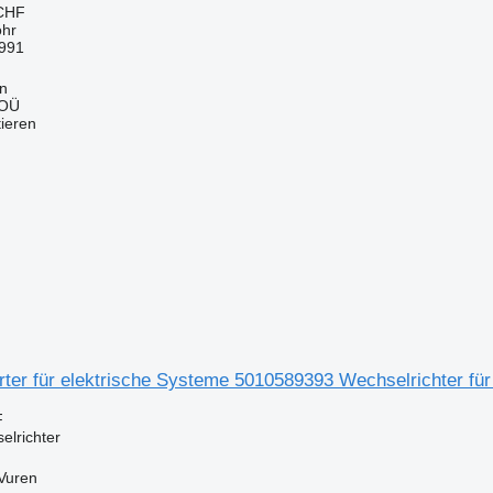
 CHF
ohr
991
nn
 OÜ
tieren
rter für elektrische Systeme 5010589393 Wechselrichter fü
F
elrichter
Vuren