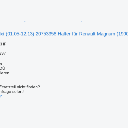
dxi (01.05-12.13) 20753358 Halter für Renault Magnum (19
 CHF
297
nn
 OÜ
tieren
rsatzteil nicht finden?
frage sofort!
en