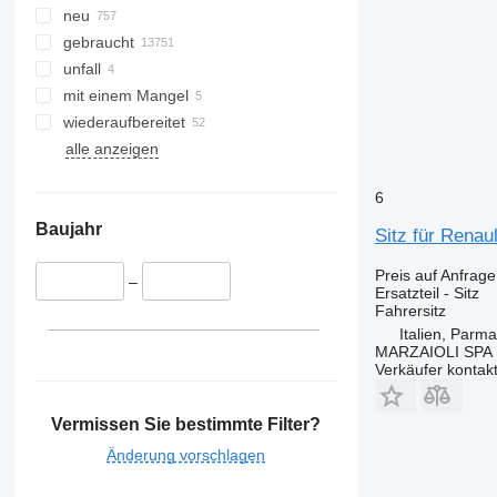
neu
Zoe
Premium 370
T460
gebraucht
Premium 380
T480
unfall
Premium 400
T520
mit einem Mangel
Premium 410
wiederaufbereitet
Premium 420
alle anzeigen
Premium 430
Premium 440
6
Premium 450
Baujahr
Sitz für Rena
Premium 460
Premium Distribution
Preis auf Anfrage
–
Premium Lander
Ersatzteil - Sitz
Fahrersitz
Italien, Parma
MARZAIOLI SPA
Verkäufer kontak
Vermissen Sie bestimmte Filter?
Änderung vorschlagen