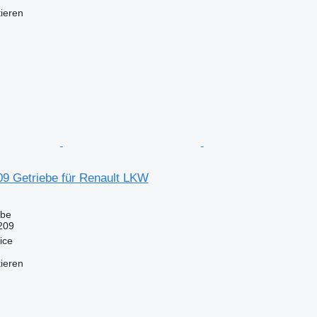
tieren
9 Getriebe für Renault LKW
ebe
209
ice
tieren