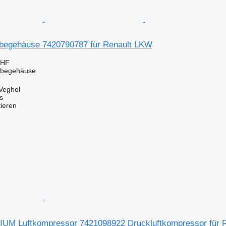
ebegehäuse 7420790787 für Renault LKW
CHF
iebegehäuse
Veghel
s
tieren
IUM Luftkompressor 7421098922 Druckluftkompressor fü