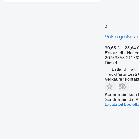
3
Volvo großes 
30,65 €
≈ 28,64
Ersatzteil - Halter
20753358 21176
Diesel
Estland, Talli
TruckParts Eesti
Verkäufer kontak
Können Sie kein E
Senden Sie die An
Ersatzteil bestell