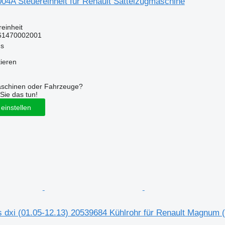
4A Steuereinheit für Renault Sattelzugmaschine
reinheit
61470002001
us
tieren
aschinen oder Fahrzeuge?
Sie das tun!
einstellen
s dxi (01.05-12.13) 20539684 Kühlrohr für Renault Magnum 