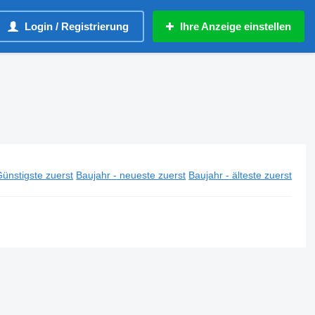
Login / Registrierung
Ihre Anzeige einstellen
ünstigste zuerst
Baujahr - neueste zuerst
Baujahr - älteste zuerst