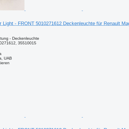
ior Light - FRONT 5010271612 Deckenleuchte für Renault 
tung - Deckenleuchte
0271612, 35510015
a
a, UAB
tieren