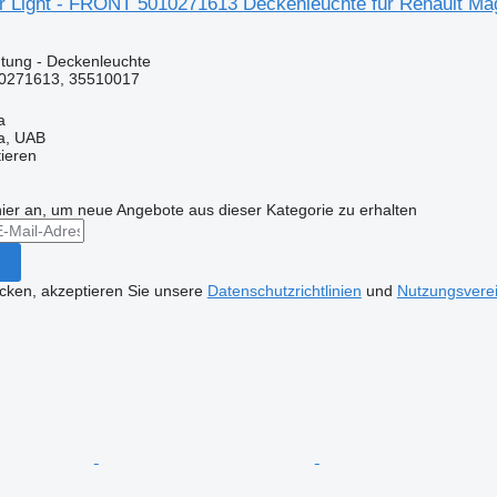
ior Light - FRONT 5010271613 Deckenleuchte für Renault 
tung - Deckenleuchte
0271613, 35510017
a
a, UAB
tieren
hier an, um neue Angebote aus dieser Kategorie zu erhalten
icken, akzeptieren Sie unsere
Datenschutzrichtlinien
und
Nutzungsvere