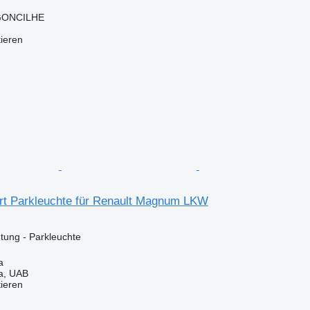
RGONCILHE
tieren
art Parkleuchte für Renault Magnum LKW
ung - Parkleuchte
a
a, UAB
tieren