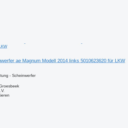
 LKW
nwerfer ae Magnum Modell 2014 links 5010623620 für LKW
tung - Scheinwerfer
 Groesbeek
.V.
tieren