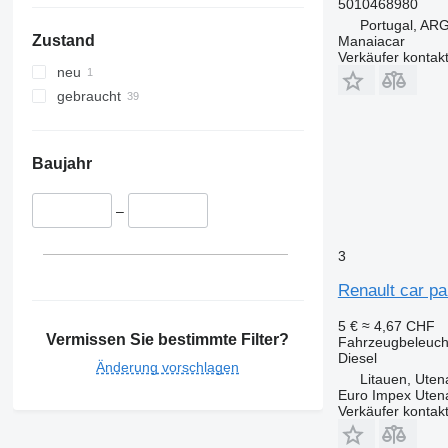
5010468980
Portugal, A
Zustand
Manaiacar
Verkäufer kontak
neu
gebraucht
Baujahr
–
3
Renault car p
5 €
≈ 4,67 CHF
Vermissen Sie bestimmte Filter?
Fahrzeugbeleucht
Diesel
Änderung vorschlagen
Litauen, Uten
Euro Impex Uten
Verkäufer kontak