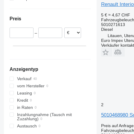
Renault Inter
Portugal
T430
Spanien
T460
5 €
≈ 4,67 CHF
Preis
Fahrzeugbeleuch
Litauen
T480
5010271613
Polen
Diesel
–
Niederlande
Litauen, Uten
Euro Impex Uten
Verkäufer kontak
Anzeigentyp
Verkauf
vom Hersteller
Leasing
Kredit
2
in Raten
5010468980 
Inzahlungnahme (Tausch mit
Zuzahlung)
Preis auf Anfrage
Austausch
Fahrzeugbeleuch