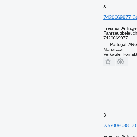
3
7420669977 S
Preis auf Anfrage
Fahrzeugbeleuch
7420669977
Portugal, A
Manaiacar
Verkäufer kontak
3
2JA009038-00
Preis auf Anfrage