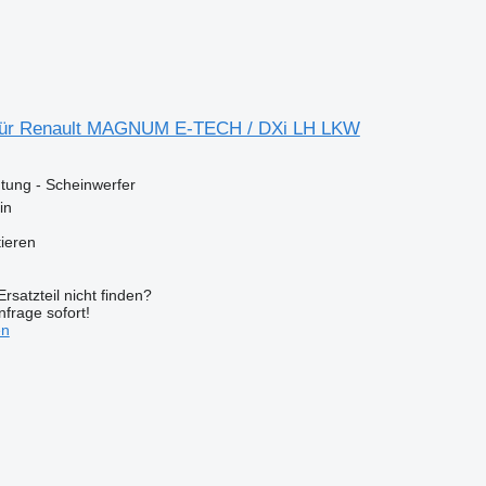
 für Renault MAGNUM E-TECH / DXi LH LKW
tung - Scheinwerfer
in
tieren
rsatzteil nicht finden?
frage sofort!
en