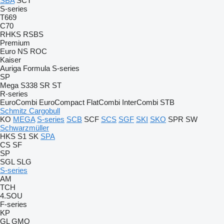
SBA
SCT
S-series
T669
C70
RHKS
RSBS
Premium
Euro
NS
ROC
Kaiser
Auriga
Formula
S-series
SP
Mega
S338
SR
ST
R-series
EuroCombi
EuroCompact
FlatCombi
InterCombi
STB
Schmitz Cargobull
KO
MEGA
S-series
SCB
SCF
SCS
SGF
SKI
SKO
SPR
SW
Schwarzmüller
HKS
S1
SK
SPA
CS
SF
SP
SGL
SLG
S-series
AM
TCH
4.SOU
F-series
KP
GL
GMO