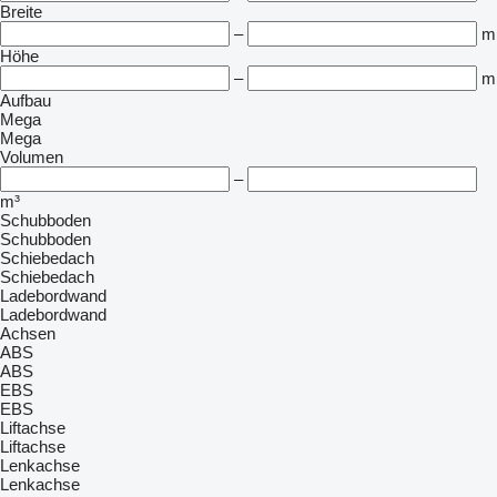
Breite
–
m
Höhe
–
m
Aufbau
Mega
Mega
Volumen
–
m³
Schubboden
Schubboden
Schiebedach
Schiebedach
Ladebordwand
Ladebordwand
Achsen
ABS
ABS
EBS
EBS
Liftachse
Liftachse
Lenkachse
Lenkachse