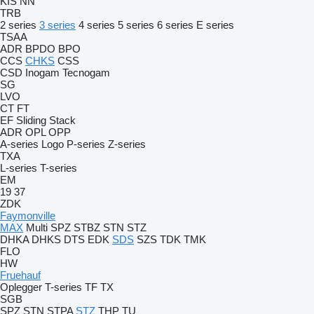
KIS
NN
TRB
2 series
3 series
4 series
5 series
6 series
E series
TSAA
ADR
BPDO
BPO
CCS
CHKS
CSS
CSD
Inogam
Tecnogam
SG
LVO
CT
FT
EF
Sliding
Stack
ADR
OPL
OPP
A-series
Logo
P-series
Z-series
TXA
L-series
T-series
EM
19
37
ZDK
Faymonville
MAX
Multi
SPZ
STBZ
STN
STZ
DHKA
DHKS
DTS
EDK
SDS
SZS
TDK
TMK
FLO
HW
Fruehauf
Oplegger
T-series
TF
TX
SGB
SPZ
STN
STPA
STZ
THP
TU