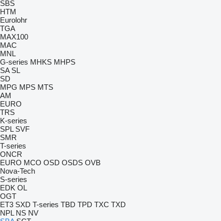
SBS
HTM
Eurolohr
TGA
MAX100
MAC
MNL
G-series
MHKS
MHPS
SA
SL
SD
MPG
MPS
MTS
AM
EURO
TRS
K-series
SPL
SVF
SMR
T-series
ONCR
EURO
MCO
OSD
OSDS
OVB
Nova-Tech
S-series
EDK
OL
OGT
ET3
SXD
T-series
TBD
TPD
TXC
TXD
NPL
NS
NV