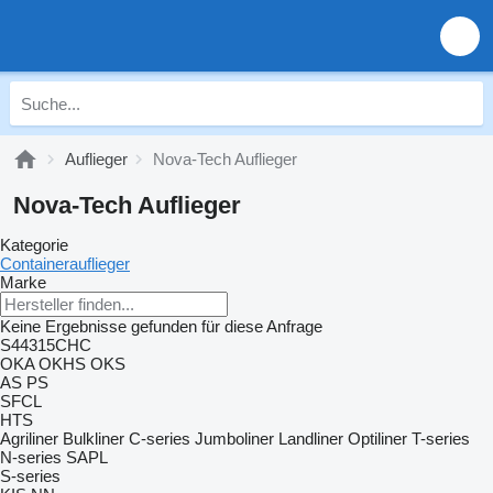
Auflieger
Nova-Tech Auflieger
Nova-Tech Auflieger
Kategorie
Containerauflieger
Marke
Keine Ergebnisse gefunden für diese Anfrage
S44315CHC
OKA
OKHS
OKS
AS
PS
SFCL
HTS
Agriliner
Bulkliner
C-series
Jumboliner
Landliner
Optiliner
T-series
N-series
SAPL
S-series