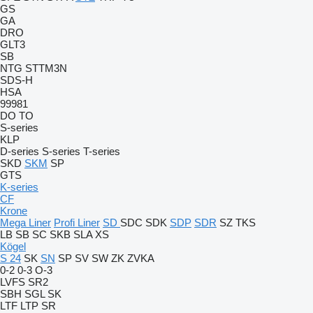
GS
GA
DRO
GLT3
SB
NTG
STTM3N
SDS-H
HSA
99981
DO
TO
S-series
KLP
D-series
S-series
T-series
SKD
SKM
SP
GTS
K-series
CF
Krone
Mega Liner
Profi Liner
SD
SDC
SDK
SDP
SDR
SZ
TKS
LB
SB
SC
SKB
SLA
XS
Kögel
S 24
SK
SN
SP
SV
SW
ZK
ZVKA
0-2
0-3
O-3
LVFS
SR2
SBH
SGL
SK
LTF
LTP
SR