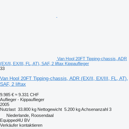
Van Hool 20FT Tipping-chassis, ADR
(EX/II, EX/III, FL, AT), SAF, 2 liftax Kippauflieger
33
Van Hool 20FT Tipping-chassis, ADR (EX/II, EX/III, FL, AT),
SAF, 2 liftax
9.985 €
≈ 9.331 CHF
Auflieger - Kippauflieger
2005
Nutzlast
33.800 kg
Nettogewicht
5.200 kg
Achsenanzahl
3
Niederlande, Roosendaal
Equipped4U BV
Verkäufer kontaktieren