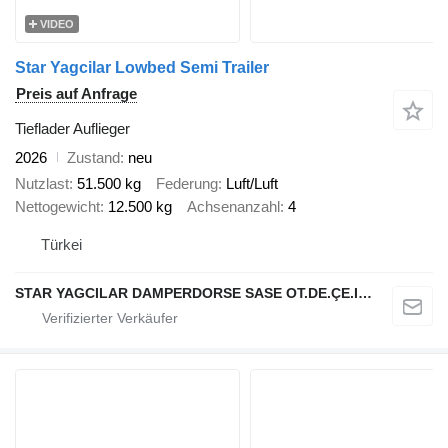
VIDEO
Star Yagcilar Lowbed Semi Trailer
Preis auf Anfrage
Tieflader Auflieger
2026
Zustand
neu
Nutzlast
51.500 kg
Federung
Luft/Luft
Nettogewicht
12.500 kg
Achsenanzahl
4
Türkei
STAR YAGCILAR DAMPERDORSE SASE OT.DE.ÇE.IN.NA.SA.VE TIC.LTD.ŞTİ