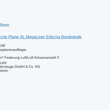
lieger
sche Plane XL MegaLiner Edscha Bordwände
 CHF
beplanenauflieger
m³
Federung
Luft/Luft
Achsenanzahl
3
 Lahr
fahrzeuge GmbH & Co. KG
tieren