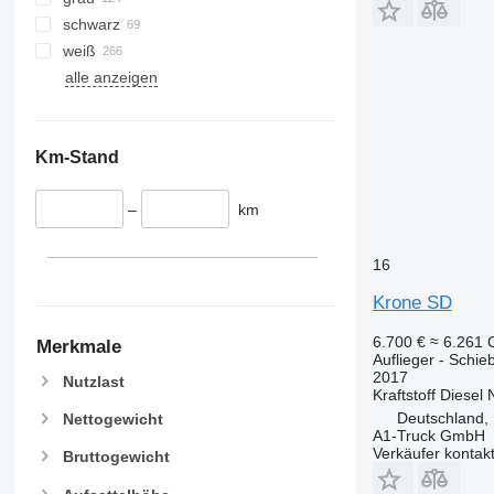
schwarz
weiß
alle anzeigen
Km-Stand
–
km
16
Krone SD
6.700 €
≈ 6.261
Merkmale
Auflieger - Schie
2017
Nutzlast
Kraftstoff
Diesel
Deutschland,
Nettogewicht
A1-Truck GmbH
Verkäufer kontak
Bruttogewicht