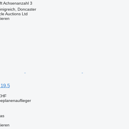
ft
Achsenanzahl
3
önigreich, Doncaster
le Auctions Ltd
tieren
19.5
 CHF
beplanenauflieger
nas
tieren