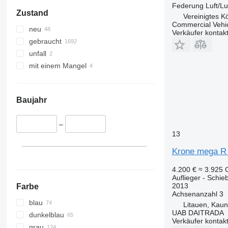
Federung
Luft/Lu
Zustand
Vereinigtes K
Commercial Vehic
neu
Verkäufer kontak
gebraucht
unfall
mit einem Mangel
Baujahr
–
13
Krone mega R 
4.200 €
≈ 3.925
Auflieger - Schie
2013
Farbe
Achsenanzahl
3
blau
Litauen, Kau
UAB DAITRADA
dunkelblau
Verkäufer kontak
grau