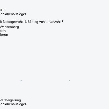
 CHF
beplanenauflieger
ft
Nettogewicht
6.614 kg
Achsenanzahl
3
 Wassenberg
port
tieren
Versteigerung
beplanenauflieger