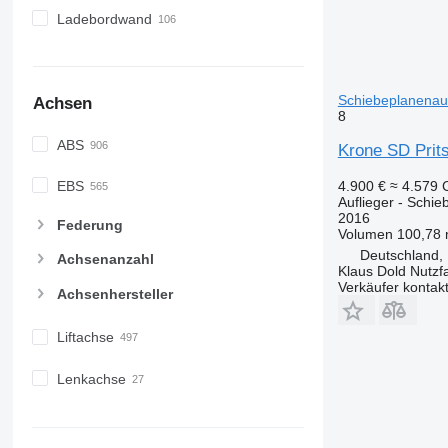
Ladebordwand
Schiebeplanenauf
Achsen
8
ABS
Krone SD Prit
4.900 €
≈ 4.579
EBS
Auflieger - Schie
2016
Federung
Volumen
100,78 
Deutschland,
Achsenanzahl
Klaus Dold Nutz
Verkäufer kontak
Achsenhersteller
Liftachse
Lenkachse