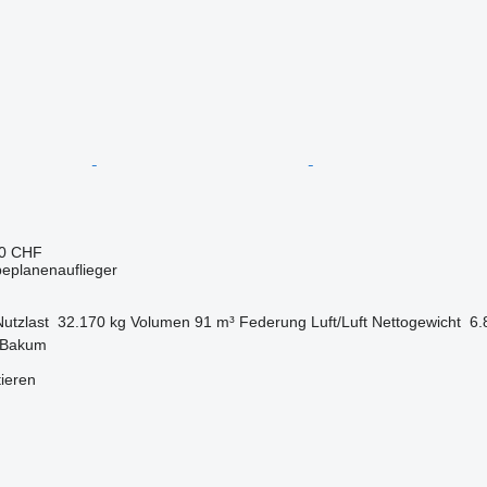
90 CHF
beplanenauflieger
Nutzlast
32.170 kg
Volumen
91 m³
Federung
Luft/Luft
Nettogewicht
6.
 Bakum
tieren