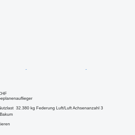
 CHF
beplanenauflieger
Nutzlast
32.380 kg
Federung
Luft/Luft
Achsenanzahl
3
 Bakum
tieren