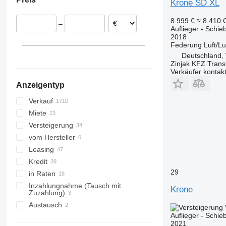
Krone SD XL
Litauen
Moldawien
Tschechien
8.999 €
≈ 8.410
–
Dänemark
Auflieger - Schie
2018
Ungarn
Federung
Luft/Lu
Spanien
Deutschland,
alle anzeigen
Zinjak KFZ Trans
Verkäufer kontak
Anzeigentyp
Verkauf
Miete
Versteigerung
vom Hersteller
Leasing
Kredit
29
in Raten
Inzahlungnahme (Tausch mit
Krone
Zuzahlung)
Austausch
Auflieger - Schie
2021