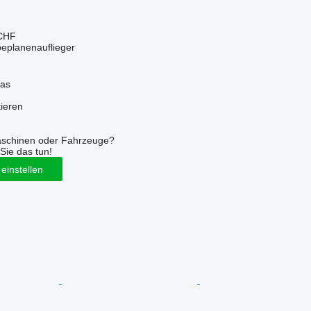
 CHF
beplanenauflieger
nas
tieren
aschinen oder Fahrzeuge?
Sie das tun!
einstellen