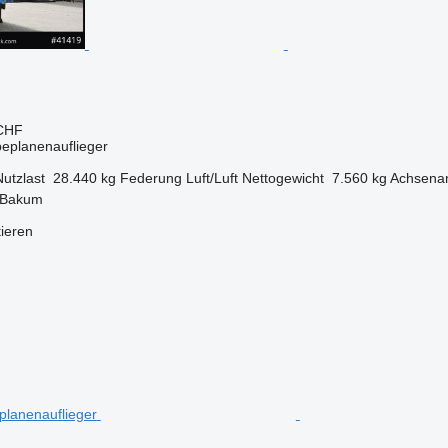
 CHF
beplanenauflieger
Nutzlast
28.440 kg
Federung
Luft/Luft
Nettogewicht
7.560 kg
Achsena
 Bakum
tieren