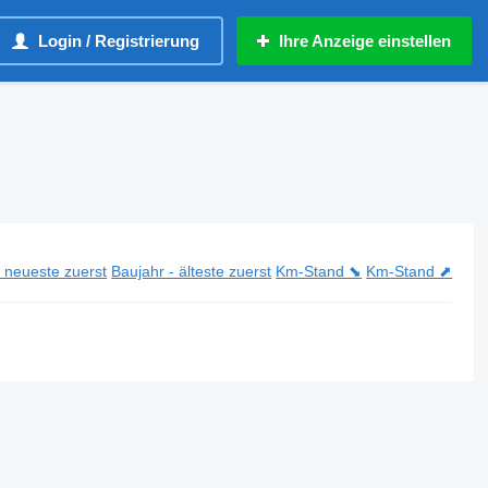
Login / Registrierung
Ihre Anzeige einstellen
- neueste zuerst
Baujahr - älteste zuerst
Km-Stand ⬊
Km-Stand ⬈