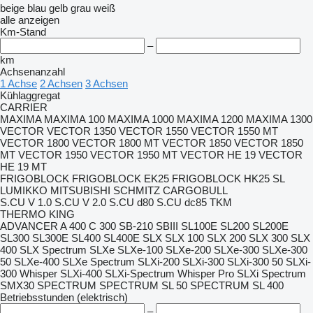
beige
blau
gelb
grau
weiß
alle anzeigen
Km-Stand
–
km
Achsenanzahl
1 Achse
2 Achsen
3 Achsen
Kühlaggregat
CARRIER
MAXIMA
MAXIMA 100
MAXIMA 1000
MAXIMA 1200
MAXIMA 1300
VECTOR
VECTOR 1350
VECTOR 1550
VECTOR 1550 MT
VECTOR 1800
VECTOR 1800 MT
VECTOR 1850
VECTOR 1850
MT
VECTOR 1950
VECTOR 1950 MT
VECTOR HE 19
VECTOR
HE 19 MT
FRIGOBLOCK
FRIGOBLOCK EK25
FRIGOBLOCK HK25 SL
LUMIKKO
MITSUBISHI
SCHMITZ CARGOBULL
S.CU V 1.0
S.CU V 2.0
S.CU d80
S.CU dc85
TKM
THERMO KING
ADVANCER A 400
C 300
SB-210
SBIII
SL100E
SL200
SL200E
SL300
SL300E
SL400
SL400E
SLX
SLX 100
SLX 200
SLX 300
SLX
400
SLX Spectrum
SLXe
SLXe-100
SLXe-200
SLXe-300
SLXe-300
50
SLXe-400
SLXe Spectrum
SLXi-200
SLXi-300
SLXi-300 50
SLXi-
300 Whisper
SLXi-400
SLXi-Spectrum Whisper Pro
SLXi Spectrum
SMX30
SPECTRUM
SPECTRUM SL 50
SPECTRUM SL 400
Betriebsstunden (elektrisch)
–