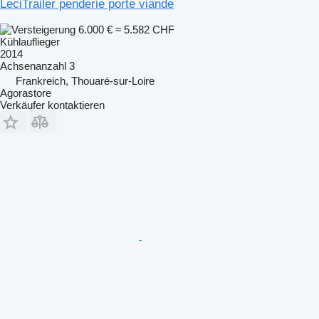
LeciTrailer penderie porte viande
6.000 €
≈ 5.582 CHF
Kühlauflieger
2014
Achsenanzahl
3
Frankreich, Thouaré-sur-Loire
Agorastore
Verkäufer kontaktieren