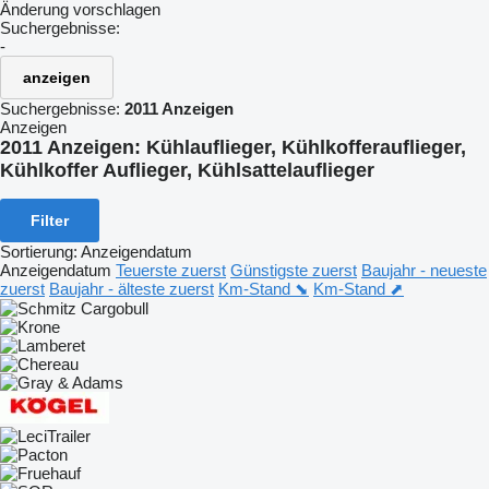
Änderung vorschlagen
Suchergebnisse:
-
anzeigen
Suchergebnisse:
2011 Anzeigen
Anzeigen
2011 Anzeigen:
Kühlauflieger, Kühlkofferauflieger,
Kühlkoffer Auflieger, Kühlsattelauflieger
Filter
Sortierung
:
Anzeigendatum
Anzeigendatum
Teuerste zuerst
Günstigste zuerst
Baujahr - neueste
zuerst
Baujahr - älteste zuerst
Km-Stand ⬊
Km-Stand ⬈