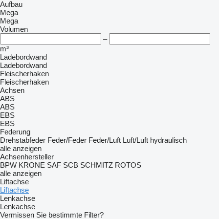
Aufbau
Mega
Mega
Volumen
–
m³
Ladebordwand
Ladebordwand
Fleischerhaken
Fleischerhaken
Achsen
ABS
ABS
EBS
EBS
Federung
Drehstabfeder
Feder/Feder
Feder/Luft
Luft/Luft
hydraulisch
alle anzeigen
Achsenhersteller
BPW
KRONE
SAF
SCB
SCHMITZ ROTOS
alle anzeigen
Liftachse
Liftachse
Lenkachse
Lenkachse
Vermissen Sie bestimmte Filter?