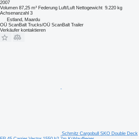
2007
Volumen
87,25 m³
Federung
Luft/Luft
Nettogewicht
9.220 kg
Achsenanzahl
3
Estland, Maardu
OÜ ScanBalt Trucks/OÜ ScanBalt Trailer
Verkäufer kontaktieren
Schmitz Cargobull SKO Double Deck
FP 45 Carrier Vector 1550 h2.7m Kühlauflieger