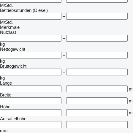
M/Std.
Betriebsstunden (Diesel)
–
M/Std.
Merkmale
Nutzlast
–
kg
Nettogewicht
–
kg
Bruttogewicht
–
kg
Länge
–
m
Breite
–
m
Höhe
–
m
Aufsattelhöhe
–
mm