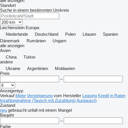
alle anzeigen
Standort
Suche in einem bestimmten Umkreis
Liechtenstein
Europa
Niederlande
Deutschland
Polen
Litauen
Spanien
Dänemark
Rumänien
Ungarn
alle anzeigen
Asien
China
Türkei
andere
Ukraine
Argentinien
Moldawien
Preis
–
Anzeigentyp
Verkauf
Miete
Versteigerung
vom Hersteller
Leasing
Kredit
in Raten
Inzahlungnahme (Tausch mit Zuzahlung)
Austausch
Zustand
neu
gebraucht
unfall
mit einem Mangel
Baujahr
–
Farbe