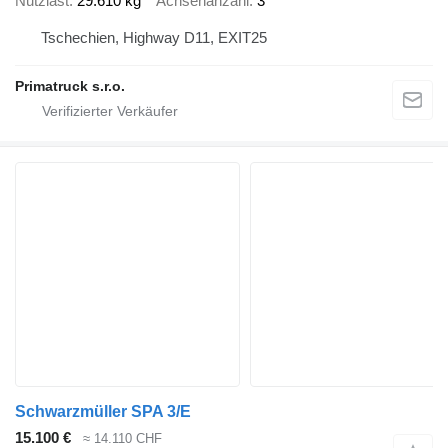
Nutzlast
29.610 kg
Achsenanzahl
3
Tschechien, Highway D11, EXIT25
Primatruck s.r.o.
Schwarzmüller SPA 3/E
15.100 €
≈ 14.110 CHF