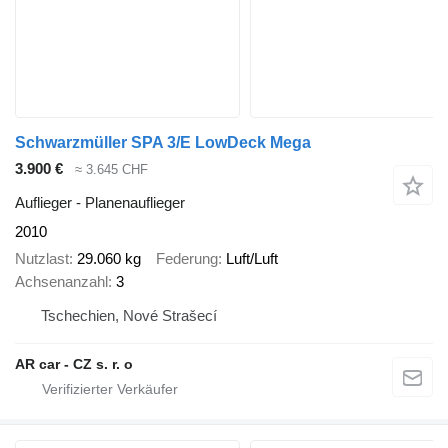
Schwarzmüller SPA 3/E LowDeck Mega
3.900 €
≈ 3.645 CHF
Auflieger - Planenauflieger
2010
Nutzlast
29.060 kg
Federung
Luft/Luft
Achsenanzahl
3
Tschechien, Nové Strašecí
AR car - CZ s. r. o