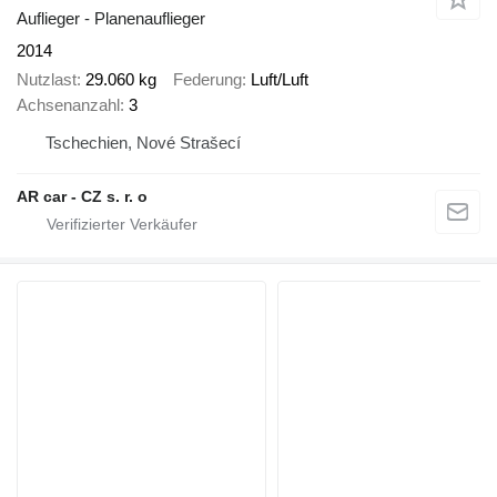
Auflieger - Planenauflieger
2014
Nutzlast
29.060 kg
Federung
Luft/Luft
Achsenanzahl
3
Tschechien, Nové Strašecí
AR car - CZ s. r. o