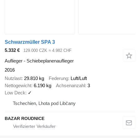
Schwarzmüller SPA 3
5.332 €
129.000 CZK
≈ 4.982 CHF
Auflieger - Schiebeplanenauflieger
2016
Nutzlast
29.810 kg
Federung
Luft/Luft
Nettogewicht
6.190 kg
Achsenanzahl
3
Low Deck
✓
Tschechien, Lhota pod Libčany
BAZAR ROUDNICE