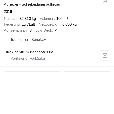
Auflieger - Schiebeplanenauflieger
2016
Nutzlast
32.310 kg
Volumen
100 m³
Federung
Luft/Luft
Nettogewicht
6.690 kg
Achsenanzahl
3
Low Deck
✓
Tschechien, Benešov
Truck centrum Benešov s.r.o.