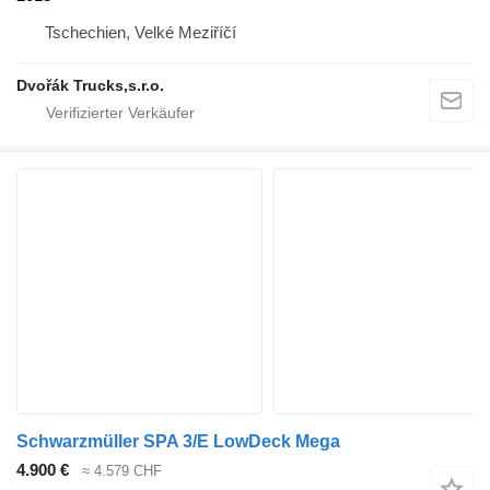
Tschechien, Velké Meziříčí
Dvořák Trucks,s.r.o.
Schwarzmüller SPA 3/E LowDeck Mega
4.900 €
≈ 4.579 CHF