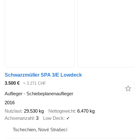
Schwarzmüller SPA 3/E Lowdeck
3.500 €
≈ 3.271 CHF
Auflieger - Schiebeplanenauflieger
2016
Nutzlast
29.530 kg
Nettogewicht
6.470 kg
Achsenanzahl
3
Low Deck
✓
Tschechien, Nové Strašecí