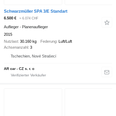
Schwarzmüller SPA 3/E Standart
6.500 €
≈ 6.074 CHF
Auflieger - Planenauflieger
2015
Nutzlast
30.160 kg
Federung
Luft/Luft
Achsenanzahl
3
Tschechien, Nové Strašecí
AR car - CZ s. r. o