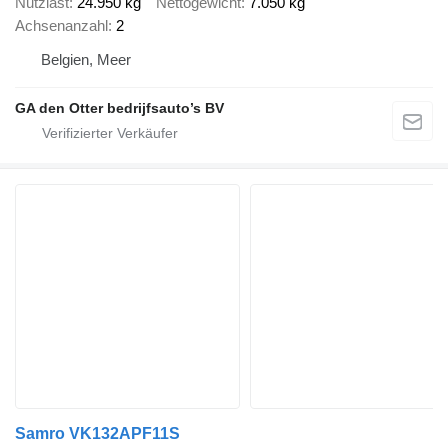
Nutzlast
24.950 kg
Nettogewicht
7.050 kg
Achsenanzahl
2
Belgien, Meer
GA den Otter bedrijfsauto’s BV
Samro VK132APF11S