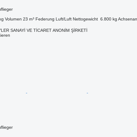
flieger
kg
Volumen
23 m³
Federung
Luft/Luft
Nettogewicht
6.800 kg
Achsenan
LER SANAYİ VE TİCARET ANONİM ŞİRKETİ
tieren
flieger