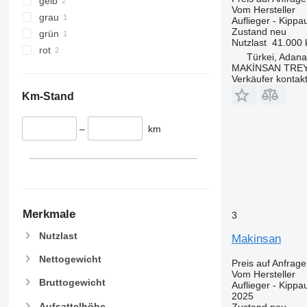
gelb
Vom Hersteller
grau
Auflieger - Kippau
Zustand
neu
grün
Nutzlast
41.000 
rot
Türkei, Adana
MAKİNSAN TREY
Verkäufer kontak
Km-Stand
–
km
Merkmale
3
Nutzlast
Makinsan
Nettogewicht
Preis auf Anfrage
Vom Hersteller
Bruttogewicht
Auflieger - Kippau
2025
Aufsattelhöhe
Zustand
neu