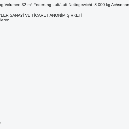
kg
Volumen
32 m³
Federung
Luft/Luft
Nettogewicht
8.000 kg
Achsenan
LER SANAYİ VE TİCARET ANONİM ŞİRKETİ
tieren
r