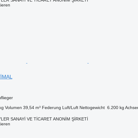
tieren
TİMAL
flieger
kg
Volumen
39,54 m³
Federung
Luft/Luft
Nettogewicht
6.200 kg
Achse
LER SANAYİ VE TİCARET ANONİM ŞİRKETİ
tieren