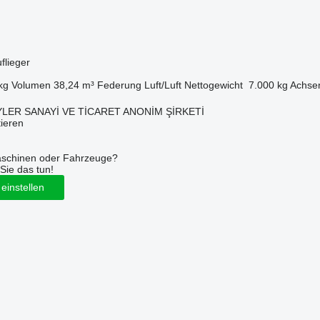
flieger
kg
Volumen
38,24 m³
Federung
Luft/Luft
Nettogewicht
7.000 kg
Achse
LER SANAYİ VE TİCARET ANONİM ŞİRKETİ
tieren
aschinen oder Fahrzeuge?
Sie das tun!
einstellen