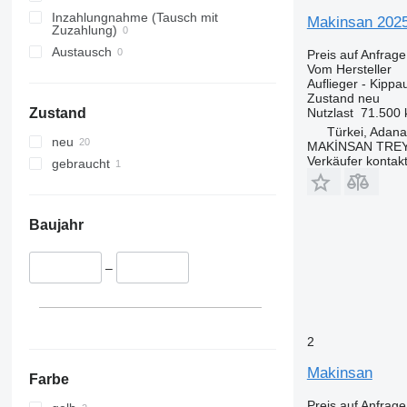
Inzahlungnahme (Tausch mit
Makinsan 202
Zuzahlung)
Austausch
Preis auf Anfrage
Vom Hersteller
Auflieger - Kippau
Zustand
neu
Nutzlast
71.500 
Zustand
Türkei, Adana
neu
MAKİNSAN TREY
Verkäufer kontak
gebraucht
Baujahr
–
2
Makinsan
Farbe
Preis auf Anfrage