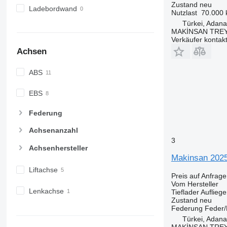
Zustand
neu
Ladebordwand
Nutzlast
70.000 
Türkei, Adana
MAKİNSAN TREY
Verkäufer kontak
Achsen
ABS
EBS
Federung
Achsenanzahl
3
Achsenhersteller
Makinsan 202
Liftachse
Preis auf Anfrage
Vom Hersteller
Lenkachse
Tieflader Aufliege
Zustand
neu
Federung
Feder/
Türkei, Adana
MAKİNSAN TREY