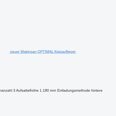
neuer Makinsan OPTİMAL Kippauflieger
nanzahl
3
Aufsattelhöhe
1.180 mm
Entladungsmethode
hintere