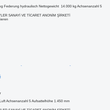
kg
Federung
hydraulisch
Nettogewicht
14.000 kg
Achsenanzahl
5
LER SANAYİ VE TİCARET ANONİM ŞİRKETİ
tieren
5
r
Luft
Achsenanzahl
5
Aufsattelhöhe
1.450 mm
LER SANAYİ VE TİCARET ANONİM ŞİRKETİ