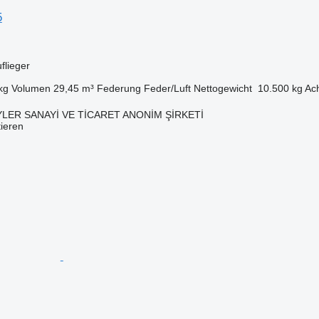
5
flieger
kg
Volumen
29,45 m³
Federung
Feder/Luft
Nettogewicht
10.500 kg
Ac
LER SANAYİ VE TİCARET ANONİM ŞİRKETİ
tieren