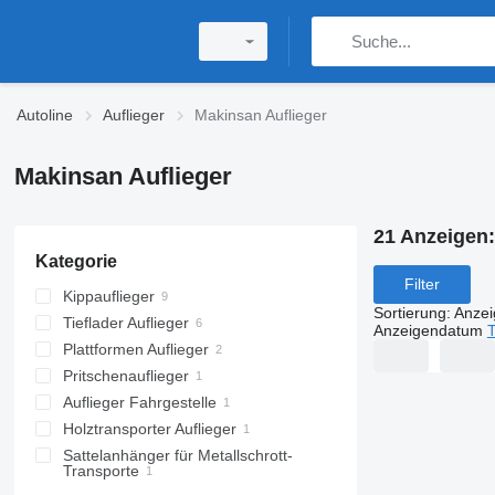
Autoline
Auflieger
Makinsan Auflieger
Makinsan Auflieger
21 Anzeigen
Kategorie
Filter
Kippauflieger
Sortierung
:
Anze
Tieflader Auflieger
Anzeigendatum
T
Plattformen Auflieger
Pritschenauflieger
Auflieger Fahrgestelle
Holztransporter Auflieger
Sattelanhänger für Metallschrott-
Transporte