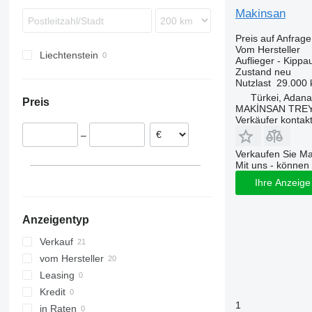
SKO
Makinsan
SPR
Preis auf Anfrage
SW
Vom Hersteller
Liechtenstein
Auflieger - Kippau
Zustand
neu
Nutzlast
29.000 
Türkei, Adana
Preis
MAKİNSAN TREY
Verkäufer kontak
–
Verkaufen Sie M
Mit uns - können 
Ihre Anzeige 
Anzeigentyp
Verkauf
vom Hersteller
Leasing
Kredit
1
in Raten