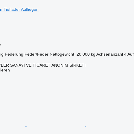
r
kg
Federung
Feder/Feder
Nettogewicht
20.000 kg
Achsenanzahl
4
Auf
LER SANAYİ VE TİCARET ANONİM ŞİRKETİ
tieren