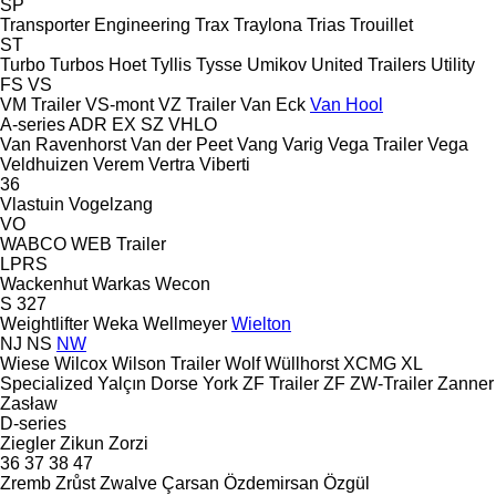
SP
Transporter Engineering
Trax
Traylona
Trias
Trouillet
ST
Turbo
Turbos Hoet
Tyllis
Tysse
Umikov
United Trailers
Utility
FS
VS
VM Trailer
VS-mont
VZ Trailer
Van Eck
Van Hool
A-series
ADR
EX
SZ
VHLO
Van Ravenhorst
Van der Peet
Vang
Varig
Vega Trailer
Vega
Veldhuizen
Verem
Vertra
Viberti
36
Vlastuin
Vogelzang
VO
WABCO
WEB Trailer
LPRS
Wackenhut
Warkas
Wecon
S 327
Weightlifter
Weka
Wellmeyer
Wielton
NJ
NS
NW
Wiese
Wilcox
Wilson Trailer
Wolf
Wüllhorst
XCMG
XL
Specialized
Yalçın Dorse
York
ZF Trailer
ZF
ZW-Trailer
Zanner
Zasław
D-series
Ziegler
Zikun
Zorzi
36
37
38
47
Zremb
Zrůst
Zwalve
Çarsan
Özdemirsan
Özgül