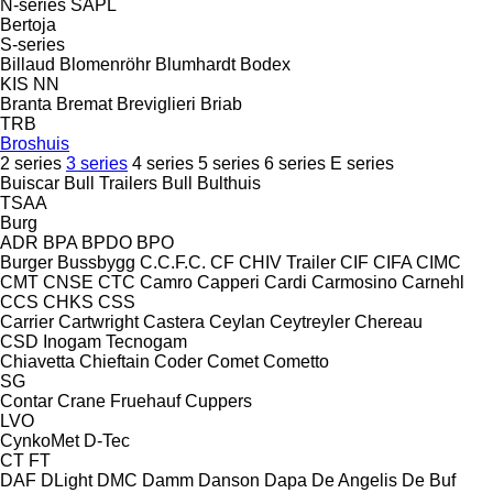
N-series
SAPL
Bertoja
S-series
Billaud
Blomenröhr
Blumhardt
Bodex
KIS
NN
Branta
Bremat
Breviglieri
Briab
TRB
Broshuis
2 series
3 series
4 series
5 series
6 series
E series
Buiscar
Bull Trailers
Bull
Bulthuis
TSAA
Burg
ADR
BPA
BPDO
BPO
Burger
Bussbygg
C.C.F.C.
CF
CHIV Trailer
CIF
CIFA
CIMC
CMT
CNSE
CTC
Camro
Capperi
Cardi
Carmosino
Carnehl
CCS
CHKS
CSS
Carrier
Cartwright
Castera
Ceylan
Ceytreyler
Chereau
CSD
Inogam
Tecnogam
Chiavetta
Chieftain
Coder
Comet
Cometto
SG
Contar
Crane Fruehauf
Cuppers
LVO
CynkoMet
D-Tec
CT
FT
DAF
DLight
DMC
Damm
Danson
Dapa
De Angelis
De Buf