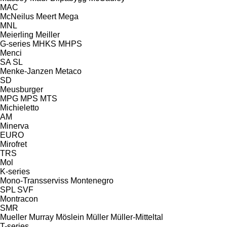
MAC
McNeilus
Meert
Mega
MNL
Meierling
Meiller
G-series
MHKS
MHPS
Menci
SA
SL
Menke-Janzen
Metaco
SD
Meusburger
MPG
MPS
MTS
Michieletto
AM
Minerva
EURO
Mirofret
TRS
Mol
K-series
Mono-Transserviss
Montenegro
SPL
SVF
Montracon
SMR
Mueller
Murray
Möslein
Müller
Müller-Mitteltal
T-series