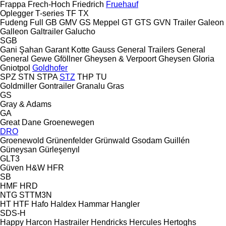
Frappa
Frech-Hoch
Friedrich
Fruehauf
Oplegger
T-series
TF
TX
Fudeng
Full
GB
GMV
GS Meppel
GT
GTS
GVN Trailer
Galeon
Galleon
Galtrailer
Galucho
SGB
Gani Şahan
Garant Kotte
Gauss
General Trailers
General
General
Gewe
Gföllner
Gheysen & Verpoort
Gheysen
Gloria
Gniotpol
Goldhofer
SPZ
STN
STPA
STZ
THP
TU
Goldmiller
Gontrailer
Granalu
Gras
GS
Gray & Adams
GA
Great Dane
Groenewegen
DRO
Groenewold
Grünenfelder
Grünwald
Gsodam
Guillén
Güneysan
Gürleşenyıl
GLT3
Güven
H&W
HFR
SB
HMF
HRD
NTG
STTM3N
HT
HTF
Hafo
Haldex
Hammar
Hangler
SDS-H
Happy
Harcon
Hastrailer
Hendricks
Hercules
Hertoghs