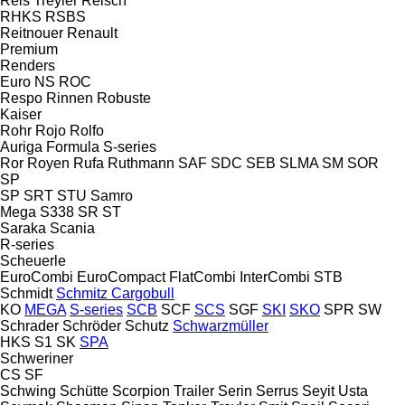
Reis Treyler
Reisch
RHKS
RSBS
Reitnouer
Renault
Premium
Renders
Euro
NS
ROC
Respo
Rinnen
Robuste
Kaiser
Rohr
Rojo
Rolfo
Auriga
Formula
S-series
Ror
Royen
Rufa
Ruthmann
SAF
SDC
SEB
SLMA
SM
SOR
SP
SP
SRT
STU
Samro
Mega
S338
SR
ST
Saraka
Scania
R-series
Scheuerle
EuroCombi
EuroCompact
FlatCombi
InterCombi
STB
Schmidt
Schmitz Cargobull
KO
MEGA
S-series
SCB
SCF
SCS
SGF
SKI
SKO
SPR
SW
Schrader
Schröder
Schutz
Schwarzmüller
HKS
S1
SK
SPA
Schweriner
CS
SF
Schwing
Schütte
Scorpion Trailer
Serin
Serrus
Seyit Usta