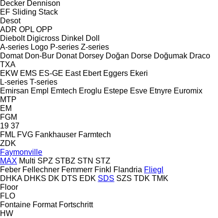
Decker
Dennison
EF
Sliding
Stack
Desot
ADR
OPL
OPP
Diebolt
Digicross
Dinkel
Doll
A-series
Logo
P-series
Z-series
Domat
Don-Bur
Donat
Dorsey
Doğan Dorse
Doğumak
Draco
TXA
EKW
EMS
ES-GE
East
Ebert
Eggers
Ekeri
L-series
T-series
Emirsan
Empl
Emtech
Eroglu
Estepe
Esve
Etnyre
Euromix
MTP
EM
FGM
19
37
FML
FVG
Fankhauser
Farmtech
ZDK
Faymonville
MAX
Multi
SPZ
STBZ
STN
STZ
Feber
Fellechner
Femmerr
Finkl
Flandria
Fliegl
DHKA
DHKS
DK
DTS
EDK
SDS
SZS
TDK
TMK
Floor
FLO
Fontaine
Format
Fortschritt
HW