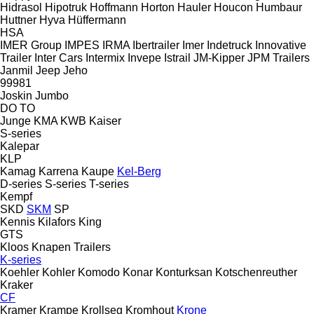
Hidrasol
Hipotruk
Hoffmann
Horton Hauler
Houcon
Humbaur
Huttner
Hyva
Hüffermann
HSA
IMER Group
IMPES
IRMA
Ibertrailer
Imer
Indetruck
Innovative
Trailer
Inter Cars
Intermix
Invepe
Istrail
JM-Kipper
JPM Trailers
Janmil
Jeep
Jeho
99981
Joskin
Jumbo
DO
TO
Junge
KMA
KWB
Kaiser
S-series
Kalepar
KLP
Kamag
Karrena
Kaupe
Kel-Berg
D-series
S-series
T-series
Kempf
SKD
SKM
SP
Kennis
Kilafors
King
GTS
Kloos
Knapen Trailers
K-series
Koehler
Kohler
Komodo
Konar
Konturksan
Kotschenreuther
Kraker
CF
Kramer
Krampe
Krollseg
Kromhout
Krone