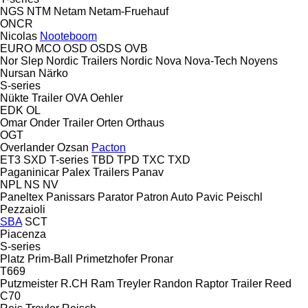
NGS
NTM
Netam
Netam-Fruehauf
ONCR
Nicolas
Nooteboom
EURO
MCO
OSD
OSDS
OVB
Nor Slep
Nordic Trailers
Nordic
Nova
Nova-Tech
Noyens
Nursan
Närko
S-series
Nükte Trailer
OVA
Oehler
EDK
OL
Omar
Onder Trailer
Orten
Orthaus
OGT
Overlander
Ozsan
Pacton
ET3
SXD
T-series
TBD
TPD
TXC
TXD
Paganinicar
Palex Trailers
Panav
NPL
NS
NV
Paneltex
Panissars
Parator
Patron Auto
Pavic
Peischl
Pezzaioli
SBA
SCT
Piacenza
S-series
Platz
Prim-Ball
Primetzhofer
Pronar
T669
Putzmeister
R.CH
Ram Treyler
Randon
Raptor Trailer
Reed
C70