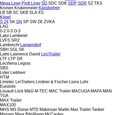
Mega Liner
Profi Liner
SD
SDC
SDK
SDP
SDR
SZ
TKS
Kronen
Krukenmeier
Kässbohrer
LB
SB
SC
SKB
SLA
XS
Kögel
S 24
SK
SN
SP
SW
ZK
ZVKA
LAG
0-2
0-3
O-3
Lako
Lamberet
LVFS
SR2
Lambrecht
Langendorf
SBH
SGL
SK
Latre
Lawrence David
LeciTrailer
LTF
LTP
SR
Leciñena
Legras
SBS
Lider
Liebherr
HTM
Limetec
LinTrailers
Lindner & Fischer
Lions
Lohr
Eurolohr
Louault
Lück
M&G
M-TEC
MAC Trailer
MACUGA
MAFA
MAN
TGA
MAX Trailer
MAX100
MHS
MS Dorse
MTD
Makinsan
Martin
Mas Trailer Tanker
Massey
Maur Bilpåbygg
McCauley