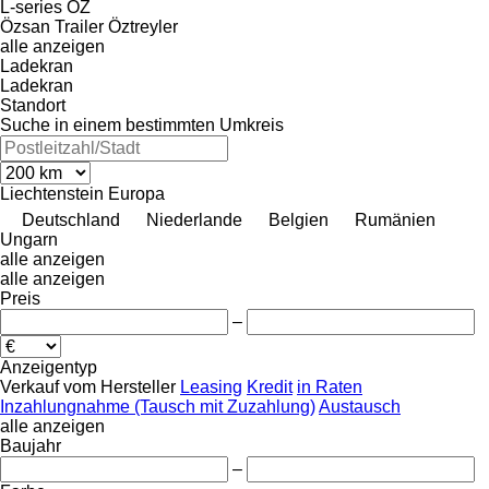
L-series
OZ
Özsan Trailer
Öztreyler
alle anzeigen
Ladekran
Ladekran
Standort
Suche in einem bestimmten Umkreis
Liechtenstein
Europa
Deutschland
Niederlande
Belgien
Rumänien
Ungarn
alle anzeigen
alle anzeigen
Preis
–
Anzeigentyp
Verkauf
vom Hersteller
Leasing
Kredit
in Raten
Inzahlungnahme (Tausch mit Zuzahlung)
Austausch
alle anzeigen
Baujahr
–