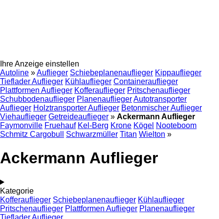
Ihre Anzeige einstellen
Autoline
»
Auflieger
Schiebeplanenauflieger
Kippauflieger
Tieflader Auflieger
Kühlauflieger
Containerauflieger
Plattformen Auflieger
Kofferauflieger
Pritschenauflieger
Schubbodenauflieger
Planenauflieger
Autotransporter
Auflieger
Holztransporter Auflieger
Betonmischer Auflieger
Viehauflieger
Getreideauflieger
»
Ackermann Auflieger
Faymonville
Fruehauf
Kel-Berg
Krone
Kögel
Nooteboom
Schmitz Cargobull
Schwarzmüller
Titan
Wielton
»
Ackermann Auflieger
Kategorie
Kofferauflieger
Schiebeplanenauflieger
Kühlauflieger
Pritschenauflieger
Plattformen Auflieger
Planenauflieger
Tieflader Auflieger