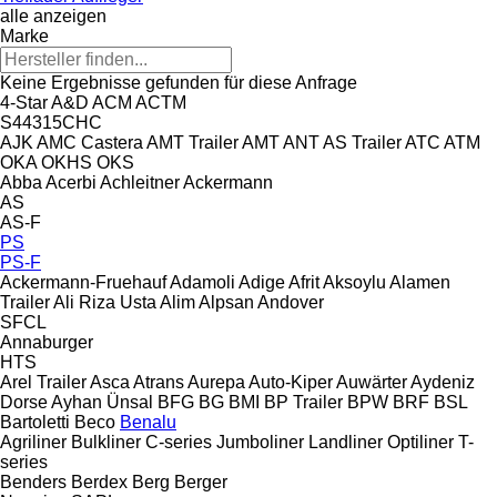
alle anzeigen
Marke
Keine Ergebnisse gefunden für diese Anfrage
4-Star
A&D
ACM
ACTM
S44315CHC
AJK
AMC Castera
AMT Trailer
AMT
ANT
AS Trailer
ATC
ATM
OKA
OKHS
OKS
Abba
Acerbi
Achleitner
Ackermann
AS
AS-F
PS
PS-F
Ackermann-Fruehauf
Adamoli
Adige
Afrit
Aksoylu
Alamen
Trailer
Ali Riza Usta
Alim
Alpsan
Andover
SFCL
Annaburger
HTS
Arel Trailer
Asca
Atrans
Aurepa
Auto-Kiper
Auwärter
Aydeniz
Dorse
Ayhan Ünsal
BFG
BG
BMI
BP Trailer
BPW
BRF
BSL
Bartoletti
Beco
Benalu
Agriliner
Bulkliner
C-series
Jumboliner
Landliner
Optiliner
T-
series
Benders
Berdex
Berg
Berger