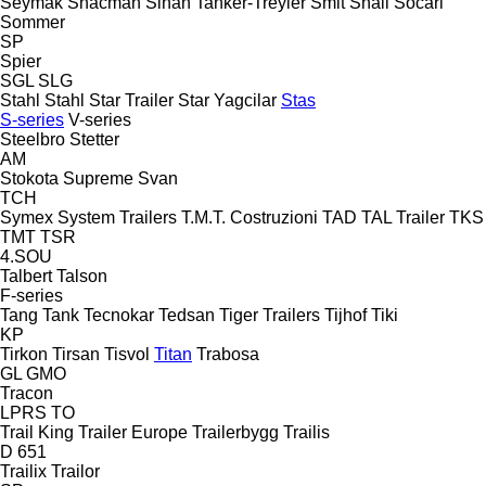
Seymak
Shacman
Sinan Tanker-Treyler
Smit
Snail
Socari
Sommer
SP
Spier
SGL
SLG
Stahl
Stahl
Star Trailer
Star Yagcilar
Stas
S-series
V-series
Steelbro
Stetter
AM
Stokota
Supreme
Svan
TCH
Symex
System Trailers
T.M.T. Costruzioni
TAD
TAL Trailer
TKS
TMT
TSR
4.SOU
Talbert
Talson
F-series
Tang
Tank
Tecnokar
Tedsan
Tiger Trailers
Tijhof
Tiki
KP
Tirkon
Tirsan
Tisvol
Titan
Trabosa
GL
GMO
Tracon
LPRS
TO
Trail King
Trailer Europe
Trailerbygg
Trailis
D 651
Trailix
Trailor