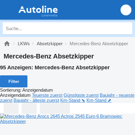
LKWs
Absetzkipper
Mercedes-Benz Absetzkipper
Mercedes-Benz Absetzkipper
95 Anzeigen:
Mercedes-Benz Absetzkipper
Filter
Sortierung
:
Anzeigendatum
Anzeigendatum
Teuerste zuerst
Günstigste zuerst
Baujahr - neueste
zuerst
Baujahr - älteste zuerst
Km-Stand ⬊
Km-Stand ⬈