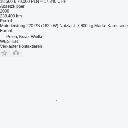
18.560 €
79.900 PLN
≈ 17.340 CHF
Absetzkipper
2008
238.400 km
Euro 4
Motorleistung
220 PS (162 kW)
Nutzlast
7.900 kg
Marke Karosserie
Fornal
Polen, Książ Wielki
WESTER
Verkäufer kontaktieren