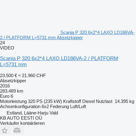
Scania P 320 6x2*4 LAXO LD186VA-
2 / PLATFORM L=5731 mm Absetzkipper
24
VIDEO
Scania P 320 6x2*4 LAXO LD186VA-2 / PLATFORM
L=5731 mm
23.500 €
≈ 21.960 CHF
Absetzkipper
2016
283.489 km
Euro 6
Motorleistung
320 PS (235 kW)
Kraftstoff
Diesel
Nutzlast
14.395 kg
Achsenkonfiguration
6x2
Federung
Luft/Luft
Estland, Lääne-Harju Vald
KB AUTO EESTI OÜ
Verkäufer kontaktieren