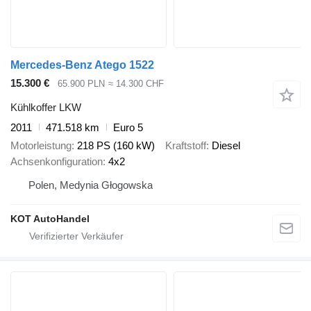
Mercedes-Benz Atego 1522
15.300 €
65.900 PLN
≈ 14.300 CHF
Kühlkoffer LKW
2011
471.518 km
Euro 5
Motorleistung
218 PS (160 kW)
Kraftstoff
Diesel
Achsenkonfiguration
4x2
Polen, Medynia Głogowska
KOT AutoHandel