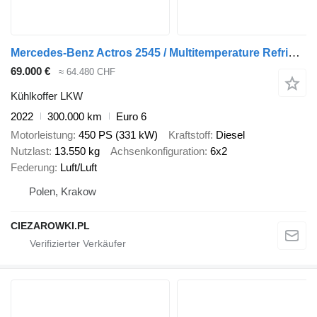
Mercedes-Benz Actros 2545 / Multitemperature Refrigerator / several units
69.000 €
≈ 64.480 CHF
Kühlkoffer LKW
2022
300.000 km
Euro 6
Motorleistung
450 PS (331 kW)
Kraftstoff
Diesel
Nutzlast
13.550 kg
Achsenkonfiguration
6x2
Federung
Luft/Luft
Polen, Krakow
CIEZAROWKI.PL