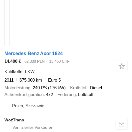
Mercedes-Benz Axor 1824
14.400 €
62.000 PLN
≈ 13.460 CHF
Kühlkoffer LKW
2011
675.000 km
Euro 5
Motorleistung
240 PS (176 kW)
Kraftstoff
Diesel
Achsenkonfiguration
4x2
Federung
Luft/Luft
Polen, Szczawin
WoźTrans