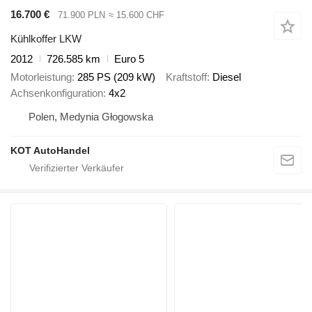
16.700 €
71.900 PLN
≈ 15.600 CHF
Kühlkoffer LKW
2012
726.585 km
Euro 5
Motorleistung
285 PS (209 kW)
Kraftstoff
Diesel
Achsenkonfiguration
4x2
Polen, Medynia Głogowska
KOT AutoHandel