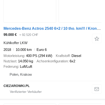
Mercedes-Benz Actros 2540 6×2 / 10 tho. km!!! / Krone 18 EPAL refrigerator / T
99.000 €
≈ 92.520 CHF
Kühlkoffer LKW
2018
10.000 km
Euro 6
Motorleistung
400 PS (294 kW)
Kraftstoff
Diesel
Nutzlast
14.050 kg
Achsenkonfiguration
6x2
Federung
Luft/Luft
Polen, Krakow
CIEZAROWKI.PL