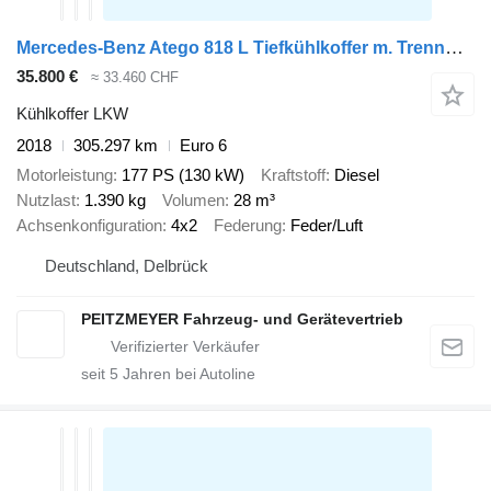
Mercedes-Benz Atego 818 L Tiefkühlkoffer m. Trennwand, Thermo T 800, LBW, Kli
35.800 €
≈ 33.460 CHF
Kühlkoffer LKW
2018
305.297 km
Euro 6
Motorleistung
177 PS (130 kW)
Kraftstoff
Diesel
Nutzlast
1.390 kg
Volumen
28 m³
Achsenkonfiguration
4x2
Federung
Feder/Luft
Deutschland, Delbrück
PEITZMEYER Fahrzeug- und Gerätevertrieb
seit
5
Jahren bei Autoline