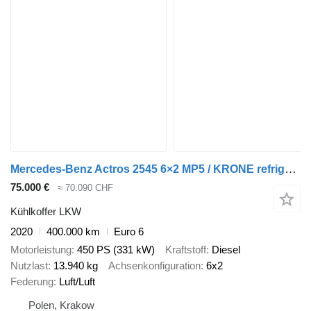
Mercedes-Benz Actros 2545 6×2 MP5 / KRONE refrigerator 18 EPAL / Carrier Supra
75.000 €
≈ 70.090 CHF
Kühlkoffer LKW
2020
400.000 km
Euro 6
Motorleistung
450 PS (331 kW)
Kraftstoff
Diesel
Nutzlast
13.940 kg
Achsenkonfiguration
6x2
Federung
Luft/Luft
Polen, Krakow