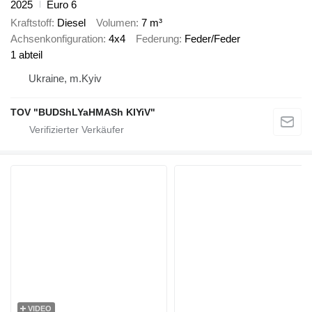
2025
Euro 6
Kraftstoff
Diesel
Volumen
7 m³
Achsenkonfiguration
4x4
Federung
Feder/Feder
1 abteil
Ukraine, m.Kyiv
TOV "BUDShLYaHMASh KIYiV"
VIDEO