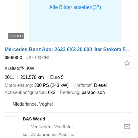
VIDEO
Mercedes-Benz Axor 2633 6X2 20.600 liter Stokota Fuel tanker 4 compartments Li
39.800 €
≈ 37.190 CHF
Kraftstoff-LKW
2011
291.578 km
Euro 5
Motorleistung
330 PS (243 kW)
Kraftstoff
Diesel
Achsenkonfiguration
6x2
Federung
parabolisch
Niederlande, Veghel
BAS World
seit
22
Jahren bei Autoline