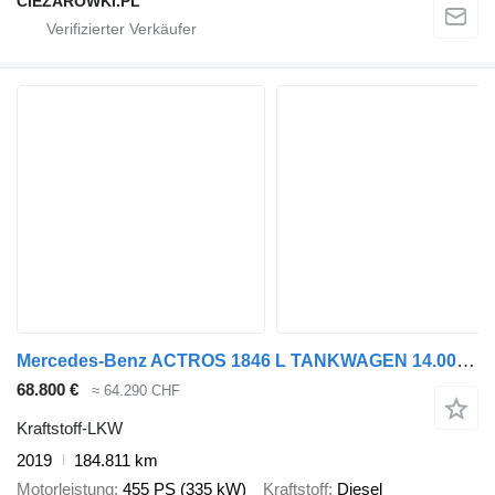
CIEZAROWKI.PL
Mercedes-Benz ACTROS 1846 L TANKWAGEN 14.000 LTR*OBEN- + UNTEN
68.800 €
≈ 64.290 CHF
Kraftstoff-LKW
2019
184.811 km
Motorleistung
455 PS (335 kW)
Kraftstoff
Diesel