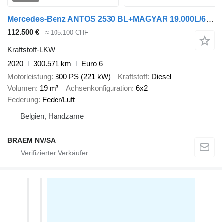
Mercedes-Benz ANTOS 2530 BL+MAGYAR 19.000L/6COMP
112.500 €
≈ 105.100 CHF
Kraftstoff-LKW
2020
300.571 km
Euro 6
Motorleistung
300 PS (221 kW)
Kraftstoff
Diesel
Volumen
19 m³
Achsenkonfiguration
6x2
Federung
Feder/Luft
Belgien, Handzame
BRAEM NV/SA