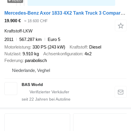
VIDEO
Mercedes-Benz Axor 1833 4X2 Tank Truck 3 Compartments Euro 5
19.900 €
≈ 18.600 CHF
Kraftstoff-LKW
2011
567.287 km
Euro 5
Motorleistung
330 PS (243 kW)
Kraftstoff
Diesel
Nutzlast
9.910 kg
Achsenkonfiguration
4x2
Federung
parabolisch
Niederlande, Veghel
BAS World
seit
22
Jahren bei Autoline