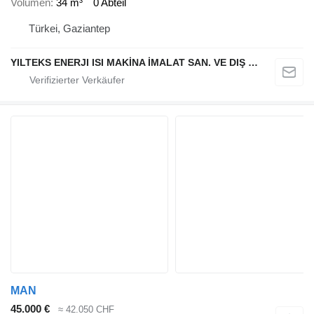
Volumen
34 m³
0 Abteil
Türkei, Gaziantep
YILTEKS ENERJI ISI MAKİNA İMALAT SAN. VE DIŞ TİC. LTD. ŞTİ.
MAN
45.000 €
≈ 42.050 CHF