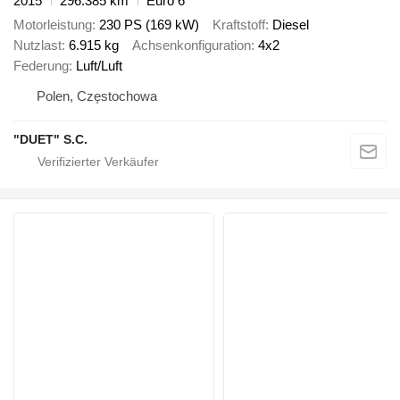
2015
296.385 km
Euro 6
Motorleistung
230 PS (169 kW)
Kraftstoff
Diesel
Nutzlast
6.915 kg
Achsenkonfiguration
4x2
Federung
Luft/Luft
Polen, Częstochowa
"DUET" S.C.