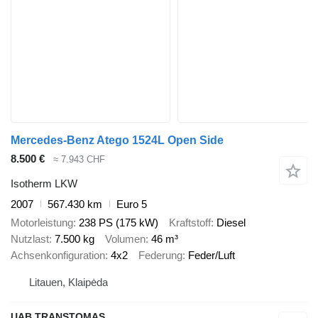
Mercedes-Benz Atego 1524L Open Side
8.500 €
≈ 7.943 CHF
Isotherm LKW
2007
567.430 km
Euro 5
Motorleistung
238 PS (175 kW)
Kraftstoff
Diesel
Nutzlast
7.500 kg
Volumen
46 m³
Achsenkonfiguration
4x2
Federung
Feder/Luft
Litauen, Klaipėda
UAB TRANSTOMAS