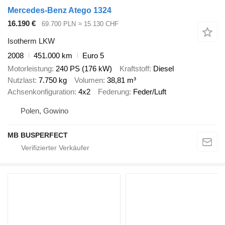
Mercedes-Benz Atego 1324
16.190 €
69.700 PLN
≈ 15.130 CHF
Isotherm LKW
2008
451.000 km
Euro 5
Motorleistung
240 PS (176 kW)
Kraftstoff
Diesel
Nutzlast
7.750 kg
Volumen
38,81 m³
Achsenkonfiguration
4x2
Federung
Feder/Luft
Polen, Gowino
MB BUSPERFECT