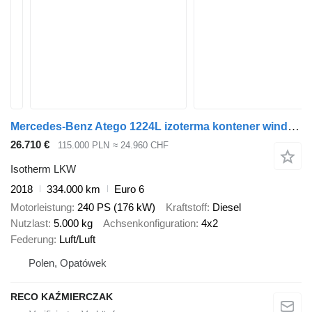
Mercedes-Benz Atego 1224L izoterma kontener winda 16 europalet
26.710 €
115.000 PLN
≈ 24.960 CHF
Isotherm LKW
2018
334.000 km
Euro 6
Motorleistung
240 PS (176 kW)
Kraftstoff
Diesel
Nutzlast
5.000 kg
Achsenkonfiguration
4x2
Federung
Luft/Luft
Polen, Opatówek
RECO KAŹMIERCZAK