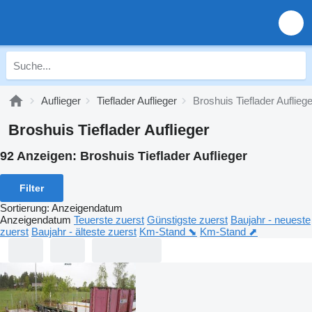
Auflieger
Tieflader Auflieger
Broshuis Tieflader Aufliege
Broshuis Tieflader Auflieger
92 Anzeigen:
Broshuis Tieflader Auflieger
Filter
Sortierung
:
Anzeigendatum
Anzeigendatum
Teuerste zuerst
Günstigste zuerst
Baujahr - neueste
zuerst
Baujahr - älteste zuerst
Km-Stand ⬊
Km-Stand ⬈