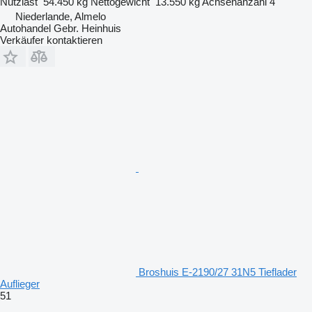
Nutzlast
54.450 kg
Nettogewicht
13.550 kg
Achsenanzahl
4
Niederlande, Almelo
Autohandel Gebr. Heinhuis
Verkäufer kontaktieren
Broshuis E-2190/27 31N5 Tieflader
Auflieger
51