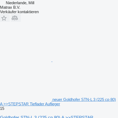
Niederlande, Mill
Matrax B.V.
Verkäufer kontaktieren
neuer Goldhofer STN-L 3 (225 cp 80)
A >>STEPSTAR Tieflader Auflieger
15
Goldhofer STN-L 3 (225 cp 80) A >>STEPSTAR