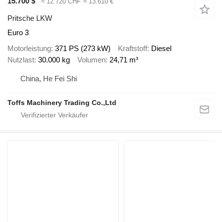
15.700 $
≈ 12.720 CHF
≈ 13.610 €
Pritsche LKW
Euro 3
Motorleistung
371 PS (273 kW)
Kraftstoff
Diesel
Nutzlast
30.000 kg
Volumen
24,71 m³
China, He Fei Shi
Toffs Machinery Trading Co.,Ltd