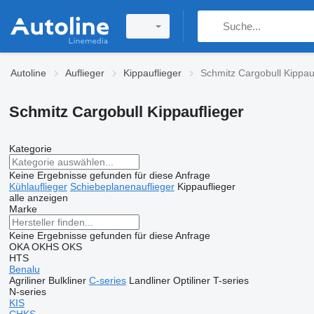
Autoline
Auflieger
Kippauflieger
Schmitz Cargobull Kippau
Schmitz Cargobull Kippauflieger
Kategorie
Keine Ergebnisse gefunden für diese Anfrage
Kühlauflieger
Schiebeplanenauflieger
Kippauflieger
alle anzeigen
Marke
Keine Ergebnisse gefunden für diese Anfrage
OKA
OKHS
OKS
HTS
Benalu
Agriliner
Bulkliner
C-series
Landliner
Optiliner
T-series
N-series
KIS