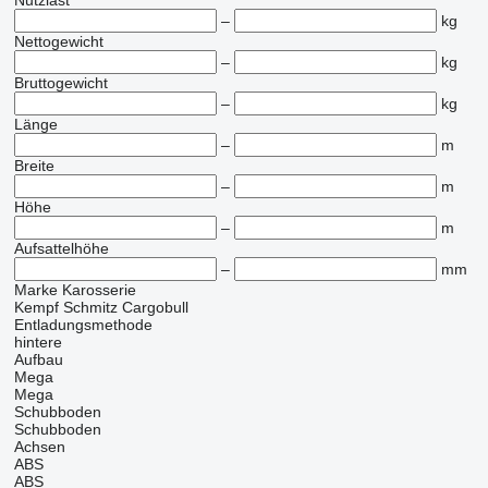
Nutzlast
–
kg
Nettogewicht
–
kg
Bruttogewicht
–
kg
Länge
–
m
Breite
–
m
Höhe
–
m
Aufsattelhöhe
–
mm
Marke Karosserie
Kempf
Schmitz Cargobull
Entladungsmethode
hintere
Aufbau
Mega
Mega
Schubboden
Schubboden
Achsen
ABS
ABS