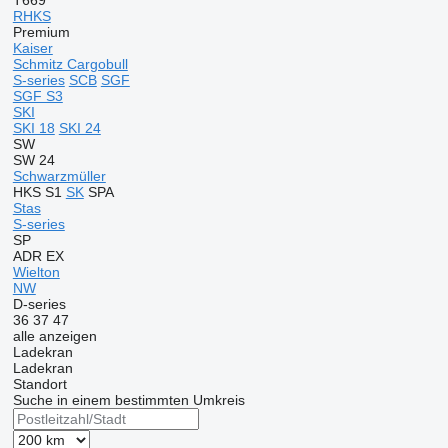
T669
RHKS
Premium
Kaiser
Schmitz Cargobull
S-series
SCB
SGF
SGF S3
SKI
SKI 18
SKI 24
SW
SW 24
Schwarzmüller
HKS
S1
SK
SPA
Stas
S-series
SP
ADR
EX
Wielton
NW
D-series
36
37
47
alle anzeigen
Ladekran
Ladekran
Standort
Suche in einem bestimmten Umkreis