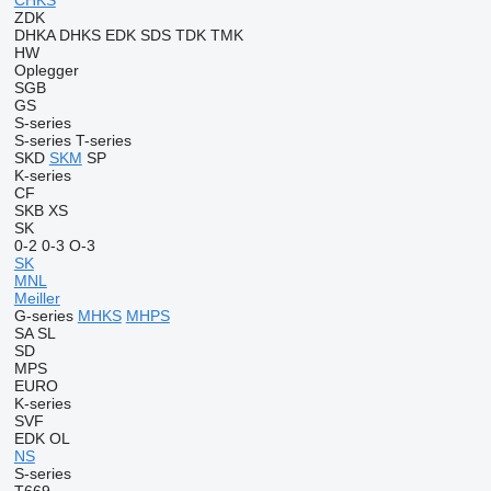
CHKS
ZDK
DHKA
DHKS
EDK
SDS
TDK
TMK
HW
Oplegger
SGB
GS
S-series
S-series
T-series
SKD
SKM
SP
K-series
CF
SKB
XS
SK
0-2
0-3
O-3
SK
MNL
Meiller
G-series
MHKS
MHPS
SA
SL
SD
MPS
EURO
K-series
SVF
EDK
OL
NS
S-series