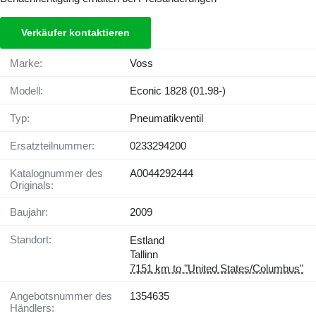
Verkäufer kontaktieren
Marke:
Voss
Modell:
Econic 1828 (01.98-)
Typ:
Pneumatikventil
Ersatzteilnummer:
0233294200
Katalognummer des
A0044292444
Originals:
Baujahr:
2009
Standort:
Estland
Tallinn
7151 km to "United States/Columbus"
Angebotsnummer des
1354635
Händlers: