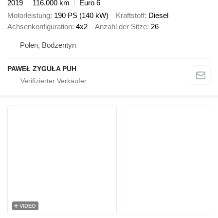
2019
116.000 km
Euro 6
Motorleistung
190 PS (140 kW)
Kraftstoff
Diesel
Achsenkonfiguration
4x2
Anzahl der Sitze
26
Polen, Bodzentyn
PAWEŁ ZYGUŁA PUH
VIDEO