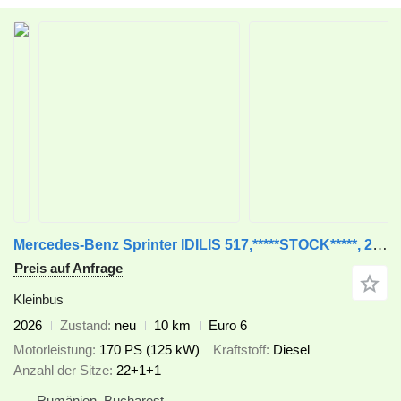
Mercedes-Benz Sprinter IDILIS 517,*****STOCK*****, 22+1+1 *COC* 5500 kg* pr
Preis auf Anfrage
Kleinbus
2026
Zustand
neu
10 km
Euro 6
Motorleistung
170 PS (125 kW)
Kraftstoff
Diesel
Anzahl der Sitze
22+1+1
Rumänien, Bucharest