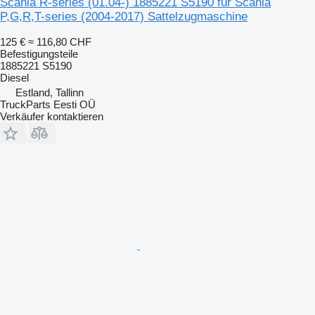
Scania R-series (01.04-) 1885221 S5190 für Scania
P,G,R,T-series (2004-2017) Sattelzugmaschine
125 €
≈ 116,80 CHF
Befestigungsteile
1885221 S5190
Diesel
Estland, Tallinn
TruckParts Eesti OÜ
Verkäufer kontaktieren