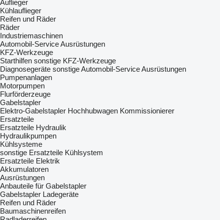
Auflieger
Kühlauflieger
Reifen und Räder
Räder
Industriemaschinen
Automobil-Service Ausrüstungen
KFZ-Werkzeuge
Starthilfen
sonstige KFZ-Werkzeuge
Diagnosegeräte
sonstige Automobil-Service Ausrüstungen
Pumpenanlagen
Motorpumpen
Flurförderzeuge
Gabelstapler
Elektro-Gabelstapler
Hochhubwagen
Kommissionierer
Ersatzteile
Ersatzteile Hydraulik
Hydraulikpumpen
Kühlsysteme
sonstige Ersatzteile Kühlsystem
Ersatzteile Elektrik
Akkumulatoren
Ausrüstungen
Anbauteile für Gabelstapler
Gabelstapler Ladegeräte
Reifen und Räder
Baumaschinenreifen
Radladerreifen