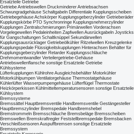
Ersatzteile Getriebe
Getriebe
Antriebswellen
Druckminderer
Antriebsachsen
Schwungradgehäuse
Schaltgabeln
Differentiale
Kupplungsscheiben
Getriebegehäuse
Achskörper
Kupplungsgeberzylinder
Getrieberäder
Kupplungskörbe
PTO
Synchronringe
Kupplungsnehmerzylinder
Kupplungen
Zentralschmierungen
Primärwellen
Vorderachsen
Vorgelegewellen
Pedaleinheiten
Zapfwellen
Ausrückgabeln
Joysticks
für Gangschaltungen
Schaltknüppel
Sekundärwellen
Kupplungsausrücklager
Getriebeölkühler
Ritzelwellen
Kreuzgelenke
Kupplungspedale
Flüssigkeitskupplungen
Hinterachsen
Behälter für
Kupplungsgeberzylinder
Retarder
Kupplungsschläuche
Drehmomentwandler
Verteilergetriebe-Gehäuse
Antriebswellenflansche
sonstige Ersatzteile Getriebe
Kühlsysteme
Lüfterkupplungen
Kühlrohre
Ausgleichsbehälter
Motorkühler
Motorkühlpumpen
Ventilatorgehäuse
Thermostatgehäuse
Kühlerlüfter
Wasserpumpengehäuse
Lüfterflügel
Thermostate
Heizkörperkissen
Kühlmitteltemperatursensoren
sonstige Ersatzteile
Kühlsystem
Bremssysteme
Bremssättel
Hauptbremsventile
Handbremsventile
Gestängesteller
Hauptbremszylinder
Bremspedale
Handbremshebel
Bremstrommeln
Bremsschläuche
Bremsbeläge
Bremsscheiben
Bremswellen
Bremskraftregler
Feststellbremspedale
Bremsbacken
Verschleißsensoren
Auspuffbremsen
sonstige Ersatzteile
Bremssystem
Ersatzteile Karosserie