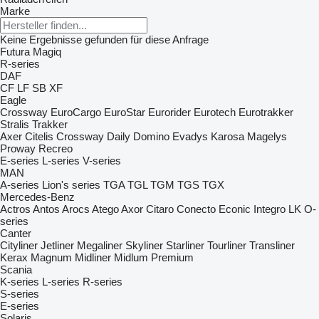
Marke
Keine Ergebnisse gefunden für diese Anfrage
Futura
Magiq
R-series
DAF
CF
LF
SB
XF
Eagle
Crossway
EuroCargo
EuroStar
Eurorider
Eurotech
Eurotrakker
Stralis
Trakker
Axer
Citelis
Crossway
Daily
Domino
Evadys
Karosa
Magelys
Proway
Recreo
E-series
L-series
V-series
MAN
A-series
Lion's series
TGA
TGL
TGM
TGS
TGX
Mercedes-Benz
Actros
Antos
Arocs
Atego
Axor
Citaro
Conecto
Econic
Integro
LK
O-
series
Canter
Cityliner
Jetliner
Megaliner
Skyliner
Starliner
Tourliner
Transliner
Kerax
Magnum
Midliner
Midlum
Premium
Scania
K-series
L-series
R-series
S-series
E-series
Solaris