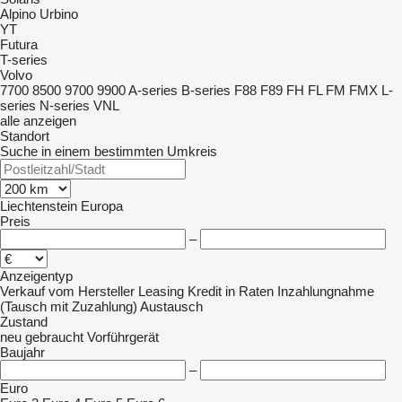
Alpino
Urbino
YT
Futura
T-series
Volvo
7700
8500
9700
9900
A-series
B-series
F88
F89
FH
FL
FM
FMX
L-
series
N-series
VNL
alle anzeigen
Standort
Suche in einem bestimmten Umkreis
Liechtenstein
Europa
Preis
–
Anzeigentyp
Verkauf
vom Hersteller
Leasing
Kredit
in Raten
Inzahlungnahme
(Tausch mit Zuzahlung)
Austausch
Zustand
neu
gebraucht
Vorführgerät
Baujahr
–
Euro