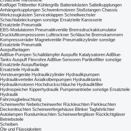
Kotflügel
Trittbretter
Kühlergrills
Batteriekästen
Sattelkupplungen
Anhängerkupplungen
Schwenkmotoren
Stoßstangen
Chassis
Werkzeugkästen
Serviceklappen
Schnellwechsler
Schachtabdeckungen
sonstige Ersatzteile Karosserie
Ersatzteile Pneumatik
EBS-Modulatoren
Pneumatikventile
Bremsdruckakkumulator
Druckluftkompressoren
Lufttrockner
Schläuche
Bremskammern
Kompressorräder
Magnetventile
Pneumatikzylinder
sonstige
Ersatzteile Pneumatik
Auspuffanlagen
AdBlue-Pumpen
Schalldämpfer
Auspuffe
Katalysatoren
AdBlue-
Tanks
Auspuff Flexrohre
AdBlue-Sensoren
Partikelfilter
sonstige
Ersatzteile Auspuffanlage
Ersatzteile Hydraulik
Vorsteuergeräte
Hydraulikzylinder
Hydraulikpumpen
Hydraulikverteiler
Axialkolbenpumpen
Hydrauliktanks
Hydraulikmotoren
Hochdruckschläuche
Hydraulikfilter
Hydrospeicher
Kipperhydraulik
Pumpenantriebe
sonstige Ersatzteile
Hydraulik
Fahrzeugbeleuchtung
Scheinwerfer
Nebelscheinwerfer
Rückleuchten
Parkleuchten
Deckenleuchten
Scheinwerfergehäuse
Blinker
Tagfahrlichter
Autolampen
Rundumleuchten
Scheinwerfergläser
Rücklichtgläser
Betriebsteile
Scheiben
Öle und Flüssigkeiten