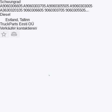
Schwungrad
A9060306605 A9060303705 A9060305505 A9060303005
A3630320105 9060306605 9060303705 9060305505...
Diesel
Estland, Tallinn
TruckParts Eesti OÜ
Verkäufer kontaktieren