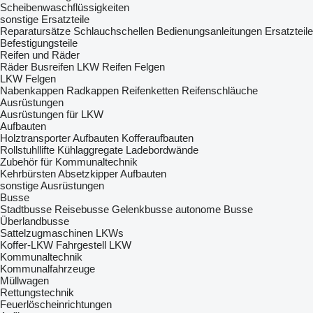
Scheibenwaschflüssigkeiten
sonstige Ersatzteile
Reparatursätze
Schlauchschellen
Bedienungsanleitungen
Ersatzteile
Befestigungsteile
Reifen und Räder
Räder
Busreifen
LKW Reifen
Felgen
LKW Felgen
Nabenkappen
Radkappen
Reifenketten
Reifenschläuche
Ausrüstungen
Ausrüstungen für LKW
Aufbauten
Holztransporter Aufbauten
Kofferaufbauten
Rollstuhllifte
Kühlaggregate
Ladebordwände
Zubehör für Kommunaltechnik
Kehrbürsten
Absetzkipper Aufbauten
sonstige Ausrüstungen
Busse
Stadtbusse
Reisebusse
Gelenkbusse
autonome Busse
Überlandbusse
Sattelzugmaschinen
LKWs
Koffer-LKW
Fahrgestell LKW
Kommunaltechnik
Kommunalfahrzeuge
Müllwagen
Rettungstechnik
Feuerlöscheinrichtungen