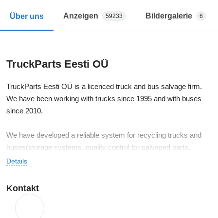
Anzeigen
Bildergalerie
Über uns
59233
6
TruckParts Eesti OÜ
TruckParts Eesti OÜ is a licenced truck and bus salvage firm.
We have been working with trucks since 1995 and with buses
since 2010.
We have developed a reliable system for recycling trucks and
buses(storage systems, quality control for salvaged parts,
restoration of parts and guaranties for costumers). With hard
Details
work through the years we have developed long-term
relationships with partners and representatives abroad, which
Kontakt
allows us to efficently organise export and import for trucks,
buses and their parts.