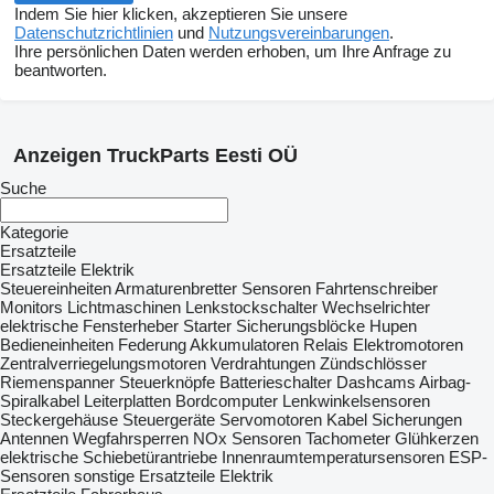
Indem Sie hier klicken, akzeptieren Sie unsere
Datenschutzrichtlinien
und
Nutzungsvereinbarungen
.
Ihre persönlichen Daten werden erhoben, um Ihre Anfrage zu
beantworten.
Anzeigen TruckParts Eesti OÜ
Suche
Kategorie
Ersatzteile
Ersatzteile Elektrik
Steuereinheiten
Armaturenbretter
Sensoren
Fahrtenschreiber
Monitors
Lichtmaschinen
Lenkstockschalter
Wechselrichter
elektrische Fensterheber
Starter
Sicherungsblöcke
Hupen
Bedieneinheiten Federung
Akkumulatoren
Relais
Elektromotoren
Zentralverriegelungsmotoren
Verdrahtungen
Zündschlösser
Riemenspanner
Steuerknöpfe
Batterieschalter
Dashcams
Airbag-
Spiralkabel
Leiterplatten
Bordcomputer
Lenkwinkelsensoren
Steckergehäuse
Steuergeräte
Servomotoren
Kabel
Sicherungen
Antennen
Wegfahrsperren
NOx Sensoren
Tachometer
Glühkerzen
elektrische Schiebetürantriebe
Innenraumtemperatursensoren
ESP-
Sensoren
sonstige Ersatzteile Elektrik