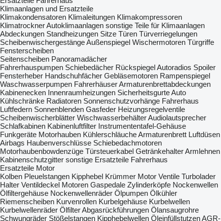
Ersatzteile Fahrerhaus
Klimaanlagen und Ersatzteile
Klimakondensatoren
Klimaleitungen
Klimakompressoren
Klimatrockner
Autoklimaanlagen
sonstige Teile für Klimaanlagen
Abdeckungen
Standheizungen
Sitze
Türen
Türverriegelungen
Scheibenwischergestänge
Außenspiegel
Wischermotoren
Türgriffe
Fensterscheiben
Seitenscheiben
Panoramadächer
Fahrerhauspumpen
Schiebedächer
Rückspiegel
Autoradios
Spoiler
Fensterheber
Handschuhfächer
Gebläsemotoren
Rampenspiegel
Waschwasserpumpen
Fahrerhäuser
Armaturenbrettabdeckungen
Kabinenecken
Innenraumheizungen
Sicherheitsgurte
Auto
Kühlschränke
Radiatoren
Sonnenschutzvorhänge
Fahrerhaus
Luftfedern
Sonnenblenden
Gasfeder
Heizungsregelventile
Scheibenwischerblätter
Wischwasserbehälter
Audiolautsprecher
Schlafkabinen
Kabinenluftfilter
Instrumententafel-Gehäuse
Funkgeräte
Motorhauben
Kühlerschläuche
Armaturenbrett Luftdüsen
Airbags
Haubenverschlüsse
Schiebedachmotoren
Motorhaubenbowdenzüge
Türsteuerkabel
Getränkehalter
Armlehnen
Kabinenschutzgitter
sonstige Ersatzteile Fahrerhaus
Ersatzteile Motor
Kolben
Pleuelstangen
Kipphebel
Krümmer
Motor Ventile
Turbolader
Halter
Ventildeckel
Motoren
Gaspedale
Zylinderköpfe
Nockenwellen
Ölfiltergehäuse
Nockenwellenräder
Ölpumpen
Ölkühler
Riemenscheiben
Kurvenrollen
Kurbelgehäuse
Kurbelwellen
Kurbelwellenräder
Ölfilter
Abgasrückführungen
Ölansaugrohre
Schwungräder
Stößelstangen
Kipphebelwellen
Öleinfüllstutzen
AGR-