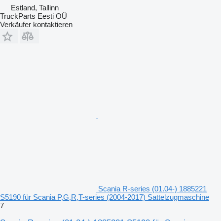
Estland, Tallinn
TruckParts Eesti OÜ
Verkäufer kontaktieren
Scania R-series (01.04-) 1885221
S5190 für Scania P,G,R,T-series (2004-2017) Sattelzugmaschine
7