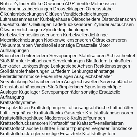
Rohre
Zylinderblöcke
Ölwannen
AGR-Ventile
Motorkissen
Motorschutzabdeckungen
Drosselklappen
Ölmessstäbe
Ölkühlerabdeckungen
Öldüsen
Ventildeckeldichtungen
Luftmassenmesser
Kurbelgehäuse Ölabscheidere
Ölstandsensoren
Ladeluftkühler
Ölleitungen
Ladedrucksensoren
Zylinderlaufbuchsen
Ölwannendichtungen
Zylinderkopfdichtungen
Kurbelwellenpositionssensoren
Kurbelwellendichtringe
Motorblockheizungen
Nockenwellensensoren
Öldrucksensoren
Vakuumpumpen
Ventilstößel
sonstige Ersatzteile Motor
Aufhängungen
Radnaben
Lenkerfedern
Servopumpen
Stabilisatoren
Achsschenkel
Stoßdämpfer
Halbachsen
Servolenkungen
Blattfedern
Lenksäulen
Lenkräder
Lenkgestänge
Lenkgetriebe
Achsen
Reaktionsstangen
Stoßdämpferhalterungen
Luftfedern
Lenkungszahnstange
Federdistanzstücke
Federunterlagen
Ausgleichsbehälter
Servolenkung
Schraubenfedern
Ausgleichswellen
Servoschläuche
Drehstabaufhängungen
Stoßdämpferlager
Spurstangenköpfe
Ausleger
Kugellager
Servopumpenräder
sonstige Ersatzteile
Aufhängung
Kraftstoffsysteme
Einspritzdüsen
Kraftstoffpumpen
Luftansaugschläuche
Luftbehälter
Luftfiltergehäuse
Kraftstofftanks
Gasregler
Kraftstoffstandsensoren
Kraftstofffiltergehäuse
Niederdruck-Kraftstoffpumpen
Kraftstoffdrucksensoren
Kraftstofffilter
Kraftstoffverteilerleisten
Kraftstoffschläuche
Luftfilter
Einspritzpumpen
Vergaser
Tankdeckel
Kraftstoffdruckregler
sonstige Ersatzteile Kraftstoffsystem