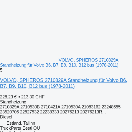
VOLVO, SPHEROS 2710829A
Standheizung für Volvo B6, B7, B9, B10, B12 bus (1978-2011)
5
VOLVO, SPHEROS 2710829A Standheizung für Volvo B6,
B7, B9, B10, B12 bus (1978-2011)
228,23 €
≈ 213,30 CHF
Standheizung
2710829A 2710530B 2710421A 2710530A 21083162 23248695
23520706 22927932 22238333 20276213 20276213R...
Diesel
Estland, Tallinn
TruckParts Eesti OÜ