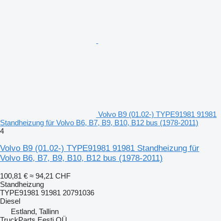
Volvo B9 (01.02-) TYPE91981 91981
Standheizung für Volvo B6, B7, B9, B10, B12 bus (1978-2011)
4
Volvo B9 (01.02-) TYPE91981 91981 Standheizung für
Volvo B6, B7, B9, B10, B12 bus (1978-2011)
100,81 €
≈ 94,21 CHF
Standheizung
TYPE91981 91981 20791036
Diesel
Estland, Tallinn
TruckParts Eesti OÜ