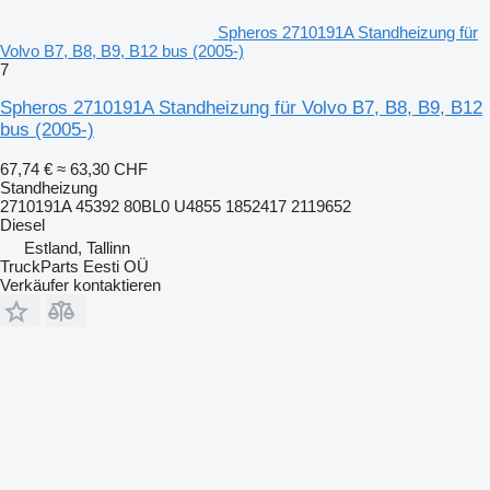
Spheros 2710191A Standheizung für
Volvo B7, B8, B9, B12 bus (2005-)
7
Spheros 2710191A Standheizung für Volvo B7, B8, B9, B12
bus (2005-)
67,74 €
≈ 63,30 CHF
Standheizung
2710191A 45392 80BL0 U4855 1852417 2119652
Diesel
Estland, Tallinn
TruckParts Eesti OÜ
Verkäufer kontaktieren