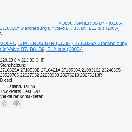
VOLVO, SPHEROS B7R (01.06-)
2710829A Standheizung für Volvo B7, B8, B9, B12 bus (2005-)
5
VOLVO, SPHEROS B7R (01.06-) 2710829A Standheizung
für Volvo B7, B8, B9, B12 bus (2005-)
228,23 €
≈ 213,30 CHF
Standheizung
2710829A 2710530B 2710421A 2710530A 21083162 23248695
23520706 22927932 22238333 20276213 20276213R...
Diesel
Estland, Tallinn
TruckParts Eesti OÜ
Verkäufer kontaktieren