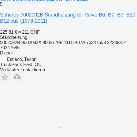
5
Spheros 9002092B Standheizung für Volvo B6, B7, B9, B10,
B12 bus (1978-2011)
225,81 €
≈ 211 CHF
Standheizung
9002092B 9002092A 9002770B 11111407A 70347593 22238314
70347595
Diesel
Estland, Tallinn
TruckParts Eesti OÜ
Verkäufer kontaktieren