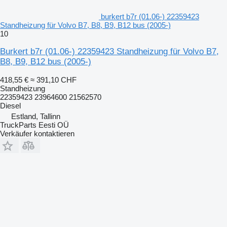
burkert b7r (01.06-) 22359423
Standheizung für Volvo B7, B8, B9, B12 bus (2005-)
10
Burkert b7r (01.06-) 22359423 Standheizung für Volvo B7,
B8, B9, B12 bus (2005-)
418,55 €
≈ 391,10 CHF
Standheizung
22359423 23964600 21562570
Diesel
Estland, Tallinn
TruckParts Eesti OÜ
Verkäufer kontaktieren