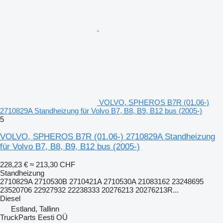
VOLVO, SPHEROS B7R (01.06-)
2710829A Standheizung für Volvo B7, B8, B9, B12 bus (2005-)
5
VOLVO, SPHEROS B7R (01.06-) 2710829A Standheizung
für Volvo B7, B8, B9, B12 bus (2005-)
228,23 €
≈ 213,30 CHF
Standheizung
2710829A 2710530B 2710421A 2710530A 21083162 23248695
23520706 22927932 22238333 20276213 20276213R...
Diesel
Estland, Tallinn
TruckParts Eesti OÜ