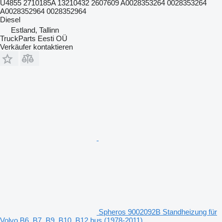
U4855 2710185A 13210432 2607609 A0028353264 0028353264
A0028352964 0028352964
Diesel
Estland, Tallinn
TruckParts Eesti OÜ
Verkäufer kontaktieren
Spheros 9002092B Standheizung für
Volvo B6, B7, B9, B10, B12 bus (1978-2011)