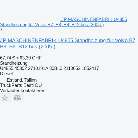
JP MASCHINENFABRIK U4855
Standheizung für Volvo B7, B8, B9, B12 bus (2005-)
7
JP MASCHINENFABRIK U4855 Standheizung für Volvo B7,
B8, B9, B12 bus (2005-)
67,74 €
≈ 63,30 CHF
Standheizung
U4855 45392 2710191A 80BL0 2119652 1852417
Diesel
Estland, Tallinn
TruckParts Eesti OÜ
Verkäufer kontaktieren