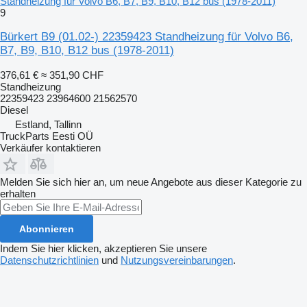
Standheizung für Volvo B6, B7, B9, B10, B12 bus (1978-2011)
9
Bürkert B9 (01.02-) 22359423 Standheizung für Volvo B6,
B7, B9, B10, B12 bus (1978-2011)
376,61 €
≈ 351,90 CHF
Standheizung
22359423 23964600 21562570
Diesel
Estland, Tallinn
TruckParts Eesti OÜ
Verkäufer kontaktieren
Melden Sie sich hier an, um neue Angebote aus dieser Kategorie zu
erhalten
Abonnieren
Indem Sie hier klicken, akzeptieren Sie unsere
Datenschutzrichtlinien
und
Nutzungsvereinbarungen
.