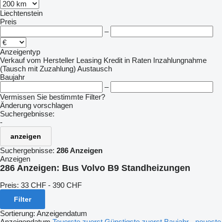
Liechtenstein
Preis
–
Anzeigentyp
Verkauf
vom Hersteller
Leasing
Kredit
in Raten
Inzahlungnahme
(Tausch mit Zuzahlung)
Austausch
Baujahr
–
Vermissen Sie bestimmte Filter?
Änderung vorschlagen
Suchergebnisse:
-
anzeigen
Suchergebnisse:
286 Anzeigen
Anzeigen
286 Anzeigen:
Bus Volvo B9 Standheizungen
Preis:
33 CHF - 390 CHF
Filter
Sortierung
:
Anzeigendatum
Anzeigendatum
Teuerste zuerst
Günstigste zuerst
Baujahr - neueste