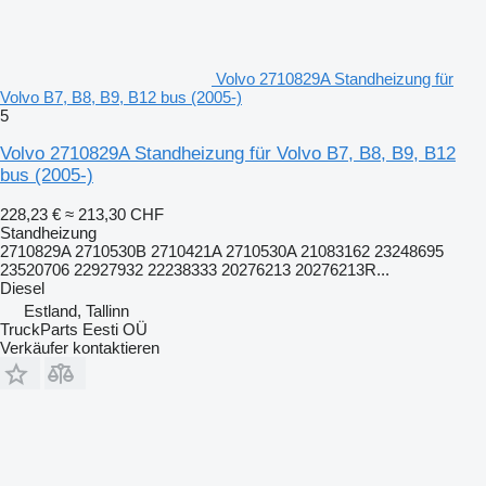
Volvo 2710829A Standheizung für
Volvo B7, B8, B9, B12 bus (2005-)
5
Volvo 2710829A Standheizung für Volvo B7, B8, B9, B12
bus (2005-)
228,23 €
≈ 213,30 CHF
Standheizung
2710829A 2710530B 2710421A 2710530A 21083162 23248695
23520706 22927932 22238333 20276213 20276213R...
Diesel
Estland, Tallinn
TruckParts Eesti OÜ
Verkäufer kontaktieren