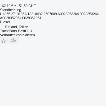
162,10 €
≈ 151,50 CHF
Standheizung
U4855 2710185A 13210432 2607609 A0028353264 0028353264
A0028352964 0028352964
Diesel
Estland, Tallinn
TruckParts Eesti OÜ
Verkäufer kontaktieren