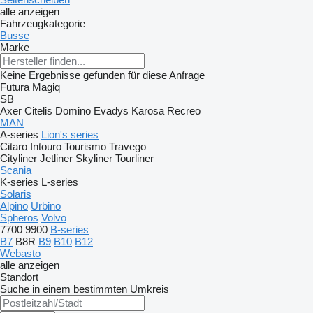
alle anzeigen
Fahrzeugkategorie
Busse
Marke
Keine Ergebnisse gefunden für diese Anfrage
Futura
Magiq
SB
Axer
Citelis
Domino
Evadys
Karosa
Recreo
MAN
A-series
Lion's series
Citaro
Intouro
Tourismo
Travego
Cityliner
Jetliner
Skyliner
Tourliner
Scania
K-series
L-series
Solaris
Alpino
Urbino
Spheros
Volvo
7700
9900
B-series
B7
B8R
B9
B10
B12
Webasto
alle anzeigen
Standort
Suche in einem bestimmten Umkreis