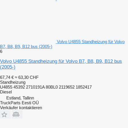
Volvo U4855 Standheizung für Volvo
B7, B8, B9, B12 bus (2005-)
6
Volvo U4855 Standheizung für Volvo B7, B8, B9, B12 bus
(2005-)
67,74 €
≈ 63,30 CHF
Standheizung
U4855 45392 2710191A 80BL0 2119652 1852417
Diesel
Estland, Tallinn
TruckParts Eesti OÜ
Verkäufer kontaktieren