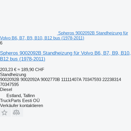
Spheros 9002092B Standheizung für
Volvo B6, B7, B9, B10, B12 bus (1978-2011)
6
Spheros 9002092B Standheizung für Volvo B6, B7, B9, B10,
B12 bus (1978-2011)
203,23 €
≈ 189,90 CHF
Standheizung
9002092B 9002092A 9002770B 11111407A 70347593 22238314
70347595
Diesel
Estland, Tallinn
TruckParts Eesti OÜ
Verkäufer kontaktieren