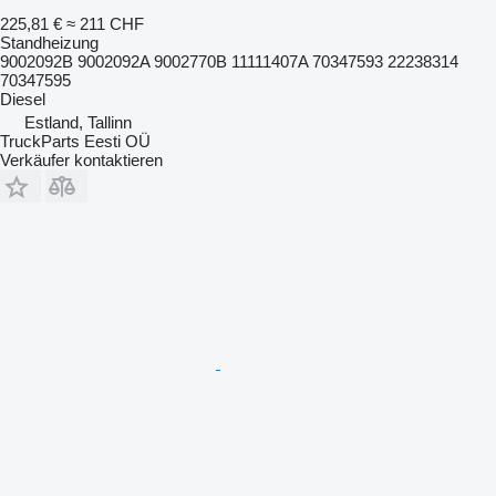
225,81 €
≈ 211 CHF
Standheizung
9002092B 9002092A 9002770B 11111407A 70347593 22238314
70347595
Diesel
Estland, Tallinn
TruckParts Eesti OÜ
Verkäufer kontaktieren