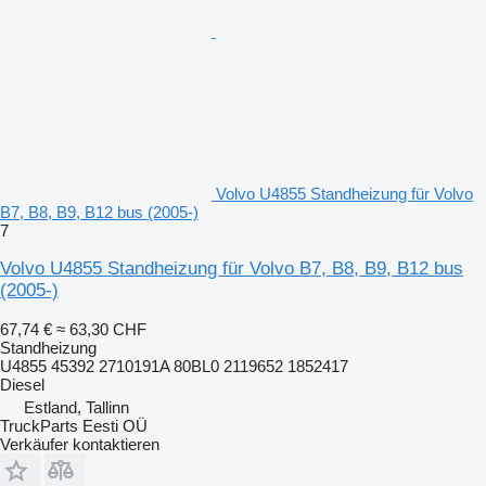
Volvo U4855 Standheizung für Volvo
B7, B8, B9, B12 bus (2005-)
7
Volvo U4855 Standheizung für Volvo B7, B8, B9, B12 bus
(2005-)
67,74 €
≈ 63,30 CHF
Standheizung
U4855 45392 2710191A 80BL0 2119652 1852417
Diesel
Estland, Tallinn
TruckParts Eesti OÜ
Verkäufer kontaktieren