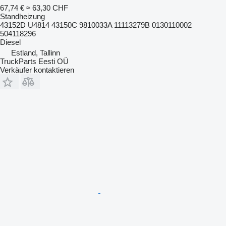
67,74 €
≈ 63,30 CHF
Standheizung
43152D U4814 43150C 9810033A 11113279B 0130110002
504118296
Diesel
Estland, Tallinn
TruckParts Eesti OÜ
Verkäufer kontaktieren