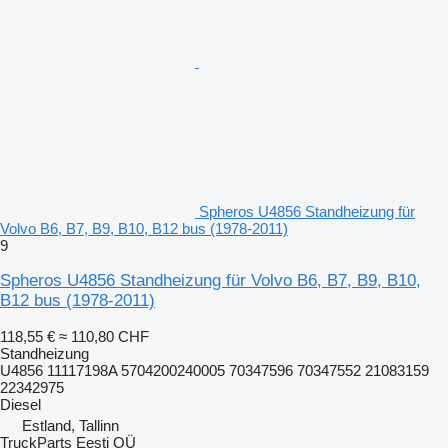
Spheros U4856 Standheizung für
Volvo B6, B7, B9, B10, B12 bus (1978-2011)
9
Spheros U4856 Standheizung für Volvo B6, B7, B9, B10,
B12 bus (1978-2011)
118,55 €
≈ 110,80 CHF
Standheizung
U4856 11117198A 5704200240005 70347596 70347552 21083159
22342975
Diesel
Estland, Tallinn
TruckParts Eesti OÜ