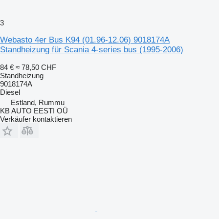
3
Webasto 4er Bus K94 (01.96-12.06) 9018174A
Standheizung für Scania 4-series bus (1995-2006)
84 €
≈ 78,50 CHF
Standheizung
9018174A
Diesel
Estland, Rummu
KB AUTO EESTI OÜ
Verkäufer kontaktieren