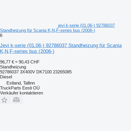
jevi k-serie (01.06-) 92786037
Standheizung für Scania K,N,F-series bus (2006-)
6
Jevi k-serie (01.06-) 92786037 Standheizung für Scania
K,N,F-series bus (2006-)
96,77 €
≈ 90,43 CHF
Standheizung
92786037 3X400V DK7100 23265085
Diesel
Estland, Tallinn
TruckParts Eesti OÜ
Verkäufer kontaktieren