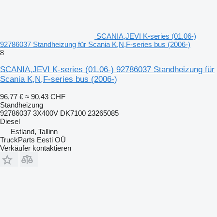
SCANIA,JEVI K-series (01.06-)
92786037 Standheizung für Scania K,N,F-series bus (2006-)
8
SCANIA,JEVI K-series (01.06-) 92786037 Standheizung für
Scania K,N,F-series bus (2006-)
96,77 €
≈ 90,43 CHF
Standheizung
92786037 3X400V DK7100 23265085
Diesel
Estland, Tallinn
TruckParts Eesti OÜ
Verkäufer kontaktieren