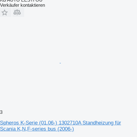
Verkäufer kontaktieren
3
Spheros K-Serie (01.06-) 1302710A Standheizung für
Scania K,N,F-series bus (2006-)