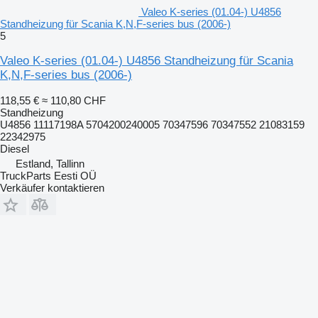
Valeo K-series (01.04-) U4856
Standheizung für Scania K,N,F-series bus (2006-)
5
Valeo K-series (01.04-) U4856 Standheizung für Scania
K,N,F-series bus (2006-)
118,55 €
≈ 110,80 CHF
Standheizung
U4856 11117198A 5704200240005 70347596 70347552 21083159
22342975
Diesel
Estland, Tallinn
TruckParts Eesti OÜ
Verkäufer kontaktieren