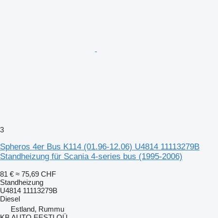
3
Spheros 4er Bus K114 (01.96-12.06) U4814 11113279B
Standheizung für Scania 4-series bus (1995-2006)
81 €
≈ 75,69 CHF
Standheizung
U4814 11113279B
Diesel
Estland, Rummu
KB AUTO EESTI OÜ