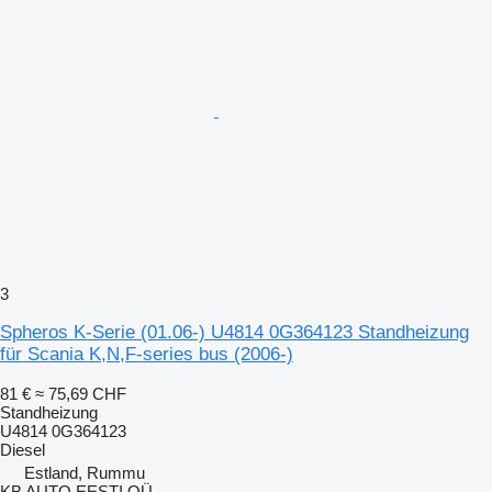
3
Spheros K-Serie (01.06-) U4814 0G364123 Standheizung
für Scania K,N,F-series bus (2006-)
81 €
≈ 75,69 CHF
Standheizung
U4814 0G364123
Diesel
Estland, Rummu
KB AUTO EESTI OÜ