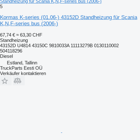
Standheizung für Scania K,N,F-series bus (2006-)
5
Kormas K-series (01.06-) 43152D Standheizung für Scania
K,N,F-series bus (2006-)
67,74 €
≈ 63,30 CHF
Standheizung
43152D U4814 43150C 9810033A 11113279B 0130110002
504118296
Diesel
Estland, Tallinn
TruckParts Eesti OÜ
Verkäufer kontaktieren