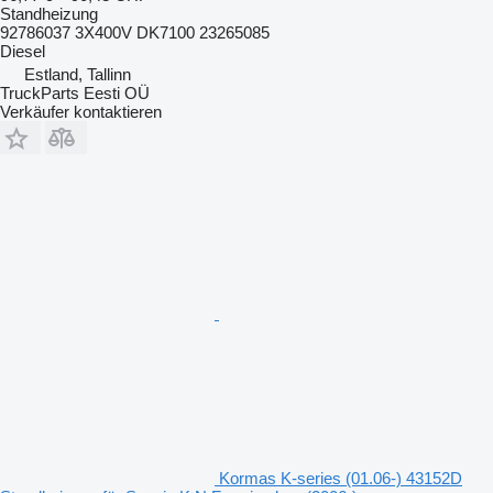
Standheizung
92786037 3X400V DK7100 23265085
Diesel
Estland, Tallinn
TruckParts Eesti OÜ
Verkäufer kontaktieren
Kormas K-series (01.06-) 43152D