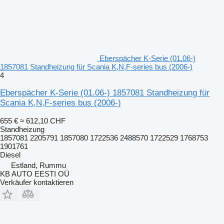
Eberspächer K-Serie (01.06-)
1857081 Standheizung für Scania K,N,F-series bus (2006-)
4
Eberspächer K-Serie (01.06-) 1857081 Standheizung für
Scania K,N,F-series bus (2006-)
655 €
≈ 612,10 CHF
Standheizung
1857081 2205791 1857080 1722536 2488570 1722529 1768753
1901761
Diesel
Estland, Rummu
KB AUTO EESTI OÜ
Verkäufer kontaktieren