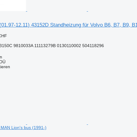
01.97-12.11) 43152D Standheizung für Volvo B6, B7, B9, B
 CHF
3150C 9810033A 11113279B 0130110002 504118296
nn
 OÜ
tieren
 MAN Lion's bus (1991-)