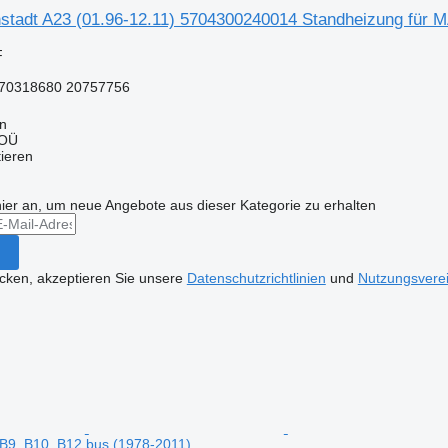
tadt A23 (01.96-12.11) 5704300240014 Standheizung für MA
F
70318680 20757756
nn
 OÜ
tieren
hier an, um neue Angebote aus dieser Kategorie zu erhalten
icken, akzeptieren Sie unsere
Datenschutzrichtlinien
und
Nutzungsvere
, B9, B10, B12 bus (1978-2011)