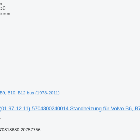
nn
 OÜ
tieren
, B9, B10, B12 bus (1978-2011)
01.97-12.11) 5704300240014 Standheizung für Volvo B6, B7
F
70318680 20757756