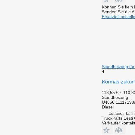
Können Sie kein E
Senden Sie die An
Ersatzteil bestell
Standheizung für
4
Kormas zukünf
118,55 €
≈ 110,
Standheizung
U4856 11117198
Diesel
Estland, Talli
TruckParts Eesti
Verkäufer kontak