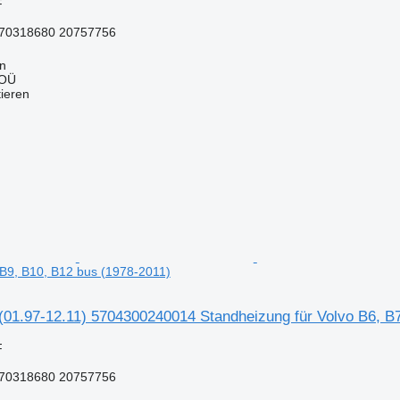
F
70318680 20757756
nn
 OÜ
tieren
, B9, B10, B12 bus (1978-2011)
01.97-12.11) 5704300240014 Standheizung für Volvo B6, B7
F
70318680 20757756