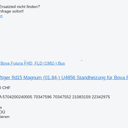
rsatzteil nicht finden?
frage sofort!
en
 Bova Futura FHD, FLD (1982-) Bus
tiger fld15 Magnum (01.84-) U4856 Standheizung für Bova 
80 CHF
A 5704200240005 70347596 70347552 21083159 22342975
nn
 OÜ
tieren