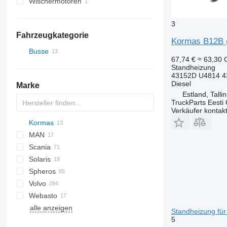
Wischermotoren
3
Fahrzeugkategorie
Kormas B12B (
Busse
67,74 €
≈ 63,30
Standheizung
43152D U4814 4
Diesel
Marke
Estland, Talli
TruckParts Eesti
Verkäufer kontak
Kormas
Futura
SB
Axer
MAN
Magiq
Citelis
Scania
Domino
A-series
Citaro
Cityliner
Solaris
Evadys
Lion's series
Intouro
Jetliner
K-series
Spheros
Karosa
Tourismo
Skyliner
L-series
Alpino
Volvo
Recreo
Travego
Tourliner
Urbino
Webasto
7700
alle anzeigen
9900
Standheizung für
5
B-series