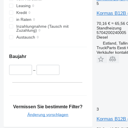
5
Leasing
Kredit
Kormas B12B (
in Raten
70,16 €
≈ 65,56
Inzahlungnahme (Tausch mit
Standheizung
Zuzahlung)
5704200240005
Diesel
Austausch
Estland, Talli
TruckParts Eesti
Verkäufer kontak
Baujahr
–
Vermissen Sie bestimmte Filter?
3
Änderung vorschlagen
Kormas B12B (