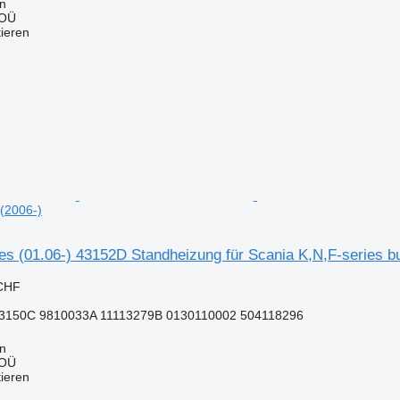
nn
 OÜ
tieren
 (2006-)
es (01.06-) 43152D Standheizung für Scania K,N,F-series b
 CHF
3150C 9810033A 11113279B 0130110002 504118296
nn
 OÜ
tieren