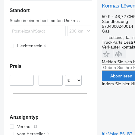
Kormas Löwens
Standort
50 €
≈ 46,72 CH
Suche in einem bestimmten Umkreis
Standheizung
5704300240014 
Gas
Estland, Talli
TruckParts Eesti
Liechtenstein
Verkäufer kontak
Melden Sie sich 
Preis
Abonnieren
–
Indem Sie hier kl
Anzeigentyp
Verkauf
für Volvo B6, B7
vom Hersteller