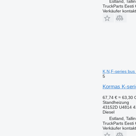
Estland, Talli
TruckParts Eesti
Verkäufer kontak
K,N,F-series bus
5
Kormas K-seri
67,74 €
≈ 63,30
Standheizung
43152D U4814 4
Diesel
Estland, Talli
TruckParts Eesti
Verkäufer kontak