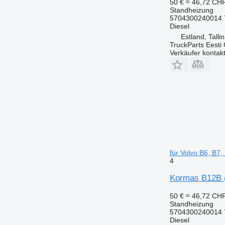
50 €
≈ 46,72 CH
Standheizung
5704300240014 
Diesel
Estland, Talli
TruckParts Eesti
Verkäufer kontak
für Volvo B6, B7
4
Kormas B12B (
50 €
≈ 46,72 CH
Standheizung
5704300240014 
Diesel