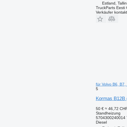
Estland, Talli
TruckParts Eesti
Verkäufer kontak
für Volvo B6, B7
5
Kormas B12B (
50 €
≈ 46,72 CH
Standheizung
5704300240014 
Diesel