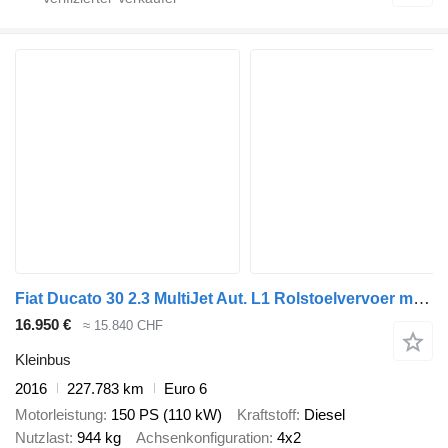
Fiat Ducato 30 2.3 MultiJet Aut. L1 Rolstoelvervoer met lift
16.950 €
≈ 15.840 CHF
Kleinbus
2016
227.783 km
Euro 6
Motorleistung
150 PS (110 kW)
Kraftstoff
Diesel
Nutzlast
944 kg
Achsenkonfiguration
4x2