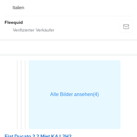
Italien
Fleequid
Fiat Ducato 2.2 Mjet KA L2H2