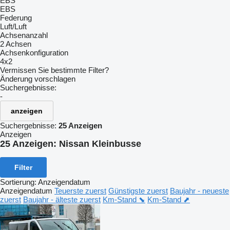
EBS
EBS
Federung
Luft/Luft
Achsenanzahl
2 Achsen
Achsenkonfiguration
4x2
Vermissen Sie bestimmte Filter?
Änderung vorschlagen
Suchergebnisse:
-
anzeigen
Suchergebnisse:
25 Anzeigen
Anzeigen
25 Anzeigen:
Nissan Kleinbusse
Filter
Sortierung
:
Anzeigendatum
Anzeigendatum
Teuerste zuerst
Günstigste zuerst
Baujahr - neueste
zuerst
Baujahr - älteste zuerst
Km-Stand ⬊
Km-Stand ⬈