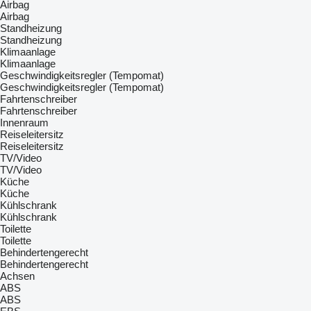
Airbag
Airbag
Standheizung
Standheizung
Klimaanlage
Klimaanlage
Geschwindigkeitsregler (Tempomat)
Geschwindigkeitsregler (Tempomat)
Fahrtenschreiber
Fahrtenschreiber
Innenraum
Reiseleitersitz
Reiseleitersitz
TV/Video
TV/Video
Küche
Küche
Kühlschrank
Kühlschrank
Toilette
Toilette
Behindertengerecht
Behindertengerecht
Achsen
ABS
ABS