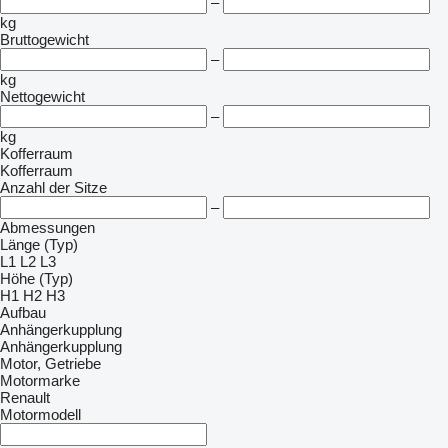
–
kg
Bruttogewicht
–
kg
Nettogewicht
–
kg
Kofferraum
Kofferraum
Anzahl der Sitze
–
Abmessungen
Länge (Typ)
L1
L2
L3
Höhe (Typ)
H1
H2
H3
Aufbau
Anhängerkupplung
Anhängerkupplung
Motor, Getriebe
Motormarke
Renault
Motormodell