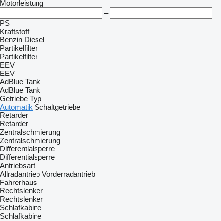
Motorleistung
–
PS
Kraftstoff
Benzin
Diesel
Partikelfilter
Partikelfilter
EEV
EEV
AdBlue Tank
AdBlue Tank
Getriebe Typ
Automatik
Schaltgetriebe
Retarder
Retarder
Zentralschmierung
Zentralschmierung
Differentialsperre
Differentialsperre
Antriebsart
Allradantrieb
Vorderradantrieb
Fahrerhaus
Rechtslenker
Rechtslenker
Schlafkabine
Schlafkabine