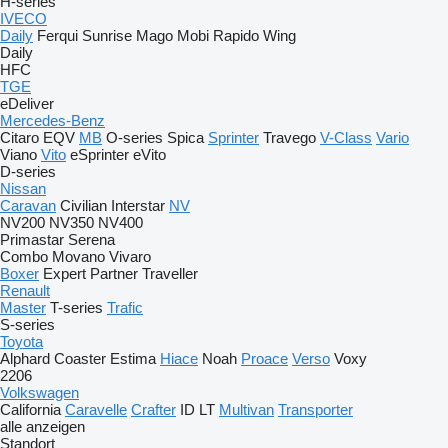
H-series
IVECO
Daily
Ferqui Sunrise
Mago
Mobi
Rapido
Wing
Daily
HFC
TGE
eDeliver
Mercedes-Benz
Citaro
EQV
MB
O-series
Spica
Sprinter
Travego
V-Class
Vario
Viano
Vito
eSprinter
eVito
D-series
Nissan
Caravan
Civilian
Interstar
NV
NV200
NV350
NV400
Primastar
Serena
Combo
Movano
Vivaro
Boxer
Expert
Partner
Traveller
Renault
Master
T-series
Trafic
S-series
Toyota
Alphard
Coaster
Estima
Hiace
Noah
Proace
Verso
Voxy
2206
Volkswagen
California
Caravelle
Crafter
ID
LT
Multivan
Transporter
alle anzeigen
Standort