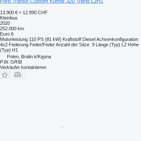
Ford Transit Custom Kombi 320 Trend L2H1
13.900 €
≈ 12.990 CHF
Kleinbus
2020
252.000 km
Euro 6
Motorleistung
110 PS (81 kW)
Kraftstoff
Diesel
Achsenkonfiguration
4x2
Federung
Feder/Feder
Anzahl der Sitze
9
Länge (Typ)
L2
Höhe
(Typ)
H1
Polen, Bralin k/Kępna
P.W. GRIB
Verkäufer kontaktieren