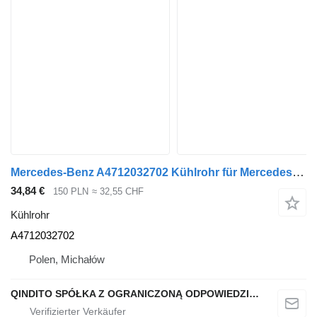
Mercedes-Benz A4712032702 Kühlrohr für Mercedes-Benz ACTROS MP4 Sattelzugmaschine
34,84 €
150 PLN
≈ 32,55 CHF
Kühlrohr
A4712032702
Polen, Michałów
QINDITO SPÓŁKA Z OGRANICZONĄ ODPOWIEDZIALNOŚCIĄ