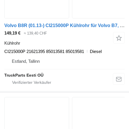
Volvo B8R (01.13-) CI215000P Kühlrohr für Volvo B7, B8, B9, B12 bus (2005-)
149,19 €
≈ 139,40 CHF
Kühlrohr
CI215000P 21621395 85013581 85019581
Diesel
Estland, Tallinn
TruckParts Eesti OÜ