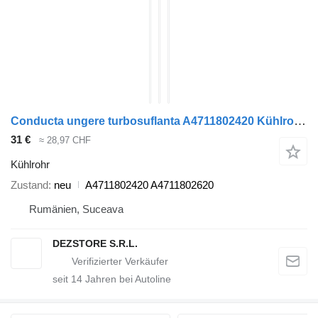
Conducta ungere turbosuflanta A4711802420 Kühlrohr für Mercedes-Benz ACTROS MP4 Sattelzugmaschine
31 €
≈ 28,97 CHF
Kühlrohr
Zustand
neu
A4711802420 A4711802620
Rumänien, Suceava
DEZSTORE S.R.L.
seit
14
Jahren bei Autoline