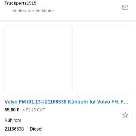
Truckparts1919
Volvo FM (01.13-) 21166538 Kühlrohr für Volvo FH, FM, FMX-4 series (2013-) LKW
55,80 €
≈ 52,15 CHF
Kühlrohr
21166538
Diesel