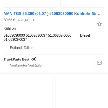
MAN TGS 26.360 (01.07-) 51063030090 Kühlrohr für MAN TGL, TGM, TGS, TGX (2005-2021) Sattelzugmaschine
30,65 €
≈ 28,64 CHF
Kühlrohr
51063030090 51063030037 51.06303-0090
Diesel
51.06303-0037
Estland, Tallinn
TruckParts Eesti OÜ