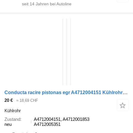
seit
14
Jahren bei Autoline
Conducta racire pistonas egr A4712004151 Kühlrohr für Mercedes-Benz ACTROS MP4 Sattelzugmaschine
20 €
≈ 18,69 CHF
Kühlrohr
Zustand
A4712004151, A4712001853
neu
A4712005351