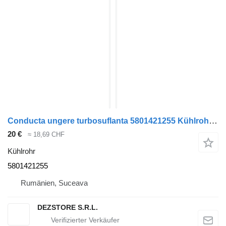
Conducta ungere turbosuflanta 5801421255 Kühlrohr für IVECO STRALIS Sattelzugmaschine
20 €
≈ 18,69 CHF
Kühlrohr
5801421255
Rumänien, Suceava
DEZSTORE S.R.L.