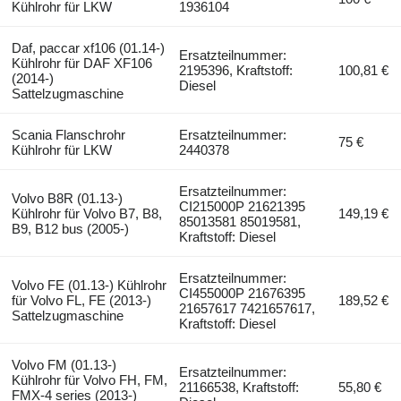
Kühlrohr für LKW
1936104
Daf, paccar xf106 (01.14-)
Ersatzteilnummer:
Kühlrohr für DAF XF106
2195396, Kraftstoff:
100,81 €
(2014-)
Diesel
Sattelzugmaschine
Scania Flanschrohr
Ersatzteilnummer:
75 €
Kühlrohr für LKW
2440378
Ersatzteilnummer:
Volvo B8R (01.13-)
CI215000P 21621395
Kühlrohr für Volvo B7, B8,
149,19 €
85013581 85019581,
B9, B12 bus (2005-)
Kraftstoff: Diesel
Ersatzteilnummer:
Volvo FE (01.13-) Kühlrohr
CI455000P 21676395
für Volvo FL, FE (2013-)
189,52 €
21657617 7421657617,
Sattelzugmaschine
Kraftstoff: Diesel
Volvo FM (01.13-)
Ersatzteilnummer:
Kühlrohr für Volvo FH, FM,
21166538, Kraftstoff:
55,80 €
FMX-4 series (2013-)