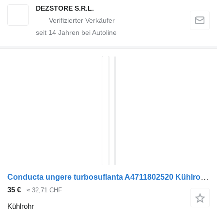
DEZSTORE S.R.L.
seit
14
Jahren bei Autoline
Conducta ungere turbosuflanta A4711802520 Kühlrohr für Mercedes-Benz ACTROS MP4 Sattelzugmaschine
35 €
≈ 32,71 CHF
Kühlrohr