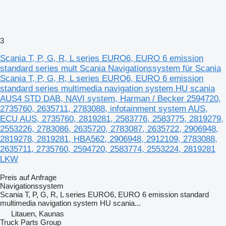
3
Scania T, P, G, R, L series EURO6, EURO 6 emission
standard series mult Scania Navigationssystem für Scania
Scania T, P, G, R, L series EURO6, EURO 6 emission
standard series multimedia navigation system HU scania
AUS4 STD DAB, NAVI system, Harman / Becker 2594720,
2735760, 2635711, 2783088, infotainment system AUS,
ECU AUS, 2735760, 2819281, 2583776, 2583775, 2819279,
2553226, 2783086, 2635720, 2783087, 2635722, 2906948,
2819278, 2819281, HBA562, 2906948, 2912109, 2783088,
2635711, 2735760, 2594720, 2583774, 2553224, 2819281
LKW
Preis auf Anfrage
Navigationssystem
Scania T, P, G, R, L series EURO6, EURO 6 emission standard
multimedia navigation system HU scania...
Litauen, Kaunas
Truck Parts Group