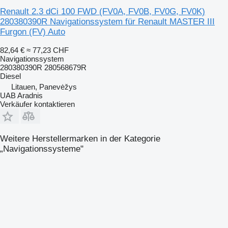
Renault 2.3 dCi 100 FWD (FV0A, FV0B, FV0G, FV0K)
280380390R Navigationssystem für Renault MASTER III
Furgon (FV) Auto
82,64 €
≈ 77,23 CHF
Navigationssystem
280380390R 280568679R
Diesel
Litauen, Panevėžys
UAB Aradnis
Verkäufer kontaktieren
Weitere Herstellermarken in der Kategorie
„Navigationssysteme"