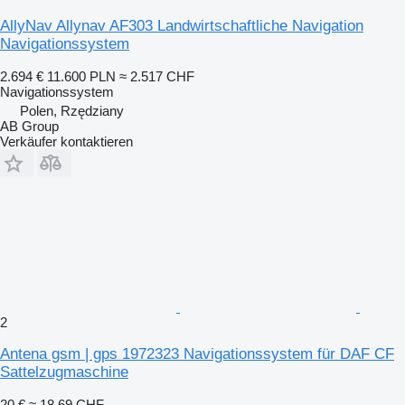
AllyNav Allynav AF303 Landwirtschaftliche Navigation
Navigationssystem
2.694 €
11.600 PLN
≈ 2.517 CHF
Navigationssystem
Polen, Rzędziany
AB Group
Verkäufer kontaktieren
2
Antena gsm | gps 1972323 Navigationssystem für DAF CF
Sattelzugmaschine
20 €
≈ 18,69 CHF