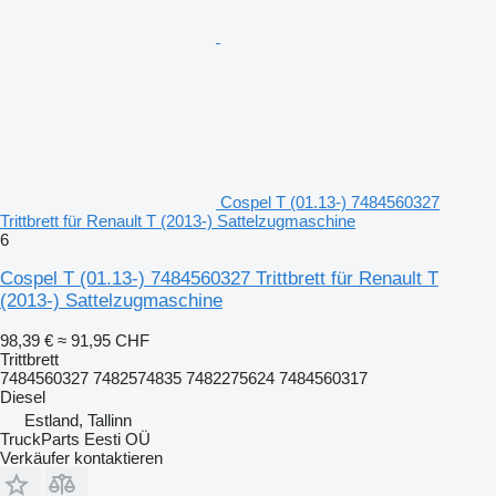
Cospel T (01.13-) 7484560327
Trittbrett für Renault T (2013-) Sattelzugmaschine
6
Cospel T (01.13-) 7484560327 Trittbrett für Renault T
(2013-) Sattelzugmaschine
98,39 €
≈ 91,95 CHF
Trittbrett
7484560327 7482574835 7482275624 7484560317
Diesel
Estland, Tallinn
TruckParts Eesti OÜ
Verkäufer kontaktieren