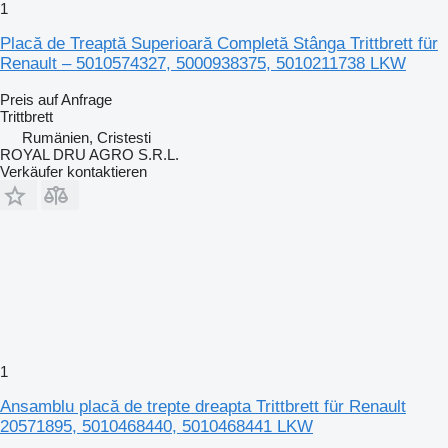
1
Placă de Treaptă Superioară Completă Stânga Trittbrett für
Renault – 5010574327, 5000938375, 5010211738 LKW
Preis auf Anfrage
Trittbrett
Rumänien, Cristesti
ROYAL DRU AGRO S.R.L.
Verkäufer kontaktieren
1
Ansamblu placă de trepte dreapta Trittbrett für Renault
20571895, 5010468440, 5010468441 LKW