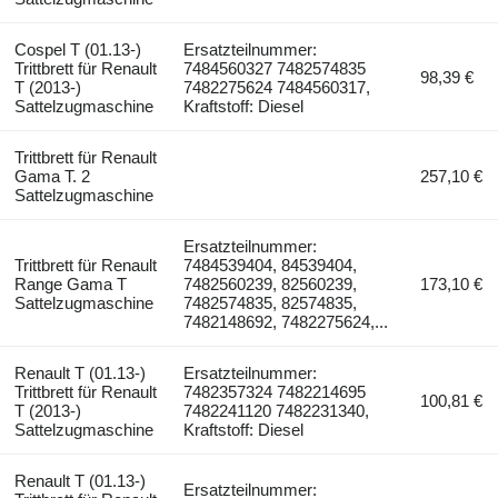
Cospel T (01.13-)
Ersatzteilnummer:
Trittbrett für Renault
7484560327 7482574835
98,39 €
T (2013-)
7482275624 7484560317,
Sattelzugmaschine
Kraftstoff: Diesel
Trittbrett für Renault
Gama T. 2
257,10 €
Sattelzugmaschine
Ersatzteilnummer:
Trittbrett für Renault
7484539404, 84539404,
Range Gama T
7482560239, 82560239,
173,10 €
Sattelzugmaschine
7482574835, 82574835,
7482148692, 7482275624,...
Renault T (01.13-)
Ersatzteilnummer:
Trittbrett für Renault
7482357324 7482214695
100,81 €
T (2013-)
7482241120 7482231340,
Sattelzugmaschine
Kraftstoff: Diesel
Renault T (01.13-)
Ersatzteilnummer: