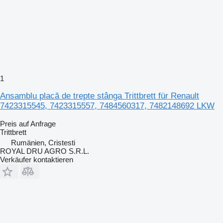
1
Ansamblu placă de trepte stânga Trittbrett für Renault
7423315545, 7423315557, 7484560317, 7482148692 LKW
Preis auf Anfrage
Trittbrett
Rumänien, Cristesti
ROYAL DRU AGRO S.R.L.
Verkäufer kontaktieren