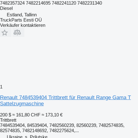
7482357324 7482214695 7482241120 7482231340
Diesel
Estland, Tallinn
TruckParts Eesti OÜ
Verkäufer kontaktieren
1
Renault 7484539404 Trittbrett für Renault Range Gama T
Sattelzugmaschine
200 $
≈ 161,80 CHF
≈ 173,10 €
Trittbrett
7484539404, 84539404, 7482560239, 82560239, 7482574835,
82574835, 7482148692, 7482275624,...
Ukraine, s. Prilutske