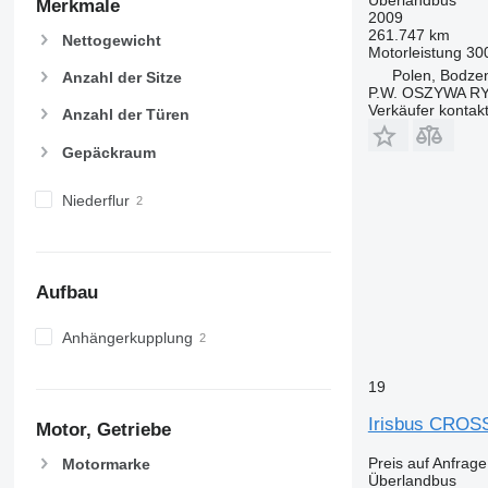
Merkmale
2009
261.747 km
Nettogewicht
Motorleistung
30
Polen, Bodze
Anzahl der Sitze
P.W. OSZYWA R
Verkäufer kontak
Anzahl der Türen
Gepäckraum
Niederflur
Aufbau
Anhängerkupplung
19
Irisbus CRO
Motor, Getriebe
Preis auf Anfrage
Motormarke
Überlandbus