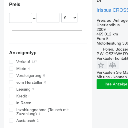
14
Preis
Deutschland
Irisbus CRO
Dänemark
–
Slowakei
Preis auf Anfrage
Überlandbus
Belgien
2009
Tschechien
469.012 km
Euro 5
Rumänien
Motorleistung
33
alle anzeigen
Polen, Bodze
Anzeigentyp
P.W. OSZYWA R
Verkäufer kontak
Verkauf
Miete
Verkaufen Sie M
Versteigerung
Mit uns - können 
vom Hersteller
Ihre Anzeige 
Leasing
Kredit
in Raten
Inzahlungnahme (Tausch mit
Zuzahlung)
Austausch