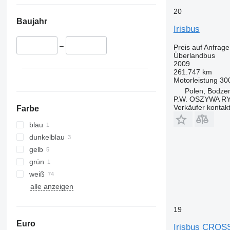
20
Baujahr
Irisbus
–
Preis auf Anfrage
Überlandbus
2009
261.747 km
Motorleistung
30
Polen, Bodze
P.W. OSZYWA R
Verkäufer kontak
Farbe
blau
dunkelblau
gelb
grün
weiß
alle anzeigen
19
Euro
Irisbus CRO