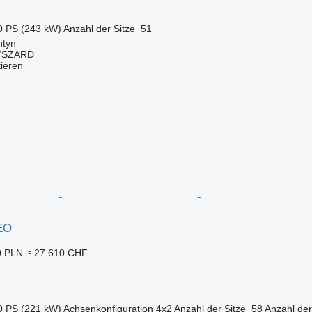
0 PS (243 kW)
Anzahl der Sitze
51
ntyn
YSZARD
tieren
EO
0 PLN
≈ 27.610 CHF
0 PS (221 kW)
Achsenkonfiguration
4x2
Anzahl der Sitze
58
Anzahl de