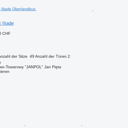
 Iliade
70 CHF
nzahl der Sitze
49
Anzahl der Türen
2
w
wo-Towarowy "JANPOL" Jan Pięta
tieren