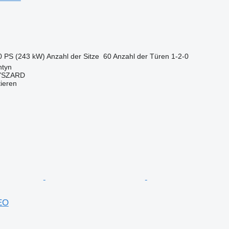
0 PS (243 kW)
Anzahl der Sitze
60
Anzahl der Türen
1-2-0
ntyn
YSZARD
tieren
EO