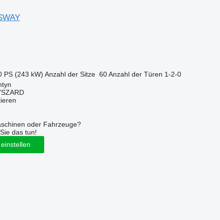
SSWAY
0 PS (243 kW)
Anzahl der Sitze
60
Anzahl der Türen
1-2-0
ntyn
YSZARD
tieren
aschinen oder Fahrzeuge?
Sie das tun!
einstellen