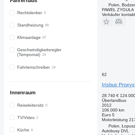
Fahrerhaus
Polen, Bodze
PAWEŁ ZYGUŁA
Rechtslenker
Verkäufer kontak
Standheizung
Klimaanlage
Geschwindigkeitsregler
(Tempomat)
Fahrtenschreiber
62
Irisbus Proxys
Innenraum
28.740 €
124.00
Überlandbus
Reiseleitersitz
2012
106.000 km
Euro 5
TV/Video
Motorleistung
21
Polen, Łopus
Küche
Autobusy DVL