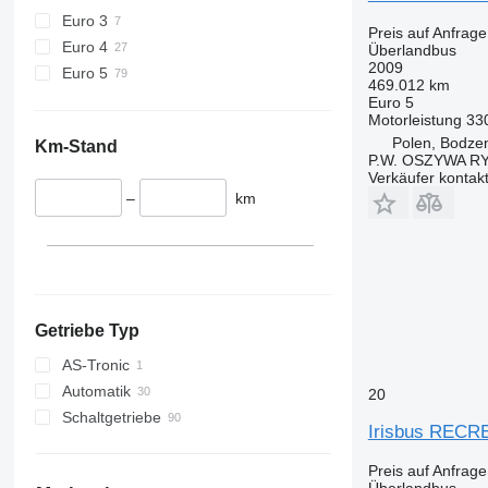
Euro 3
Preis auf Anfrage
Euro 4
Überlandbus
2009
Euro 5
469.012 km
Euro 5
Motorleistung
33
Polen, Bodze
Km-Stand
P.W. OSZYWA R
Verkäufer kontak
–
km
Getriebe Typ
AS-Tronic
Automatik
20
Schaltgetriebe
Irisbus RECR
Preis auf Anfrage
Überlandbus