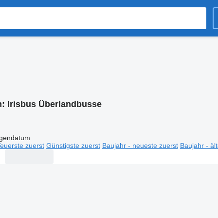
n:
Irisbus Überlandbusse
igendatum
euerste zuerst
Günstigste zuerst
Baujahr - neueste zuerst
Baujahr - äl