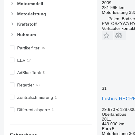
2009
Motormodell
281.995 km
Motorleistung
33
Motorleistung
Polen, Bodze
P.W. OSZYWA R
Kraftstoff
Verkäufer kontak
Hubraum
Partikelfilter
EEV
AdBlue Tank
Retarder
31
Zentralschmierung
Irisbus RECR
29.670 €
128.00
Differentialsperre
Überlandbus
2011
443.000 km
Euro 5
Motorleistung
30