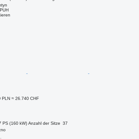
ntyn
 PUH
tieren
0 PLN
≈ 26.740 CHF
7 PS (160 kW)
Anzahl der Sitze
37
zno