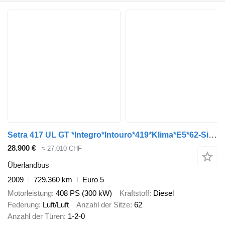
Setra 417 UL GT *Integro*Intouro*419*Klima*E5*62-Sitze*
28.900 €
≈ 27.010 CHF
Überlandbus
2009
729.360 km
Euro 5
Motorleistung
408 PS (300 kW)
Kraftstoff
Diesel
Federung
Luft/Luft
Anzahl der Sitze
62
Anzahl der Türen
1-2-0