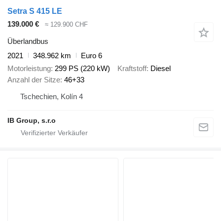
Setra S 415 LE
139.000 €
≈ 129.900 CHF
Überlandbus
2021
348.962 km
Euro 6
Motorleistung
299 PS (220 kW)
Kraftstoff
Diesel
Anzahl der Sitze
46+33
Tschechien, Kolín 4
IB Group, s.r.o