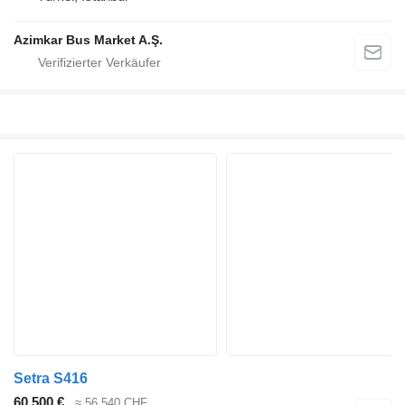
Azimkar Bus Market A.Ş.
Setra S416
60.500 €
≈ 56.540 CHF