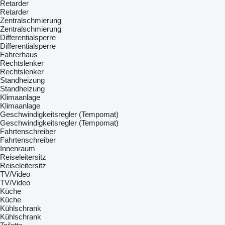
Retarder
Retarder
Zentralschmierung
Zentralschmierung
Differentialsperre
Differentialsperre
Fahrerhaus
Rechtslenker
Rechtslenker
Standheizung
Standheizung
Klimaanlage
Klimaanlage
Geschwindigkeitsregler (Tempomat)
Geschwindigkeitsregler (Tempomat)
Fahrtenschreiber
Fahrtenschreiber
Innenraum
Reiseleitersitz
Reiseleitersitz
TV/Video
TV/Video
Küche
Küche
Kühlschrank
Kühlschrank