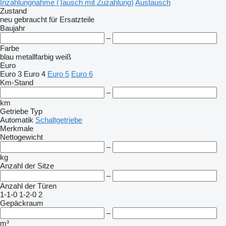
Inzahlungnahme (Tausch mit Zuzahlung)
Austausch
Zustand
neu
gebraucht
für Ersatzteile
Baujahr
–
Farbe
blau
metallfarbig
weiß
Euro
Euro 3
Euro 4
Euro 5
Euro 6
Km-Stand
–
km
Getriebe Typ
Automatik
Schaltgetriebe
Merkmale
Nettogewicht
–
kg
Anzahl der Sitze
–
Anzahl der Türen
1-1-0
1-2-0
2
Gepäckraum
–
m³