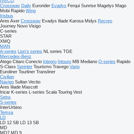
IVECO
Crossway
Daily
Eurorider
Evadys
Ferqui Sunrise
Magelys
Mago
Mobi
Rapido
Wing
Irisbus
Ares
Axer
Crossway
Evadys
Iliade
Karosa
Midys
Recreo
Journey
Novo
Visigo
C-series
STAR
XMQ
MAN
A-series
Lion's series
NL series
TGE
Mercedes-Benz
Atego
Citaro
Conecto
Integro
Intouro
MB
Mediano
O-series
Rapido
S-Class
Sprinter
Tourismo
Travego
Vario
Euroliner
Tourliner
Transliner
Civilian
Navigo
Sultan
Vectio
Ares
Iliade
Mascott
Irizar
K-series
L-series
Scala
Touring
Vest
Setra
S-series
InterUrbino
Temsa
LD
LD 12 SB
LD 13 SB
MD
MD7
MD 9