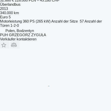
52.860 €
228.000 PLN
≈ 49.180 CHF
Überlandbus
2013
340.000 km
Euro 5
Motorleistung
360 PS (265 kW)
Anzahl der Sitze
57
Anzahl der
Türen
1-2-0
Polen, Bodzentyn
PUH GRZEGORZ ZYGUŁA
Verkäufer kontaktieren