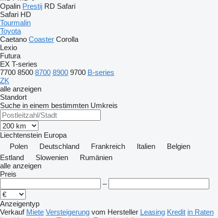
Opalin
Prestij
RD
Safari
Safari HD
Tourmalin
Toyota
Caetano
Coaster
Corolla
Lexio
Futura
EX
T-series
7700
8500
8700
8900
9700
B-series
ZK
alle anzeigen
Standort
Suche in einem bestimmten Umkreis
Liechtenstein
Europa
Polen
Deutschland
Frankreich
Italien
Belgien
Estland
Slowenien
Rumänien
alle anzeigen
Preis
–
Anzeigentyp
Verkauf
Miete
Versteigerung
vom Hersteller
Leasing
Kredit
in Raten