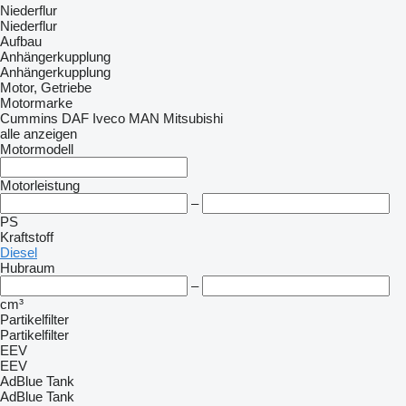
Niederflur
Niederflur
Aufbau
Anhängerkupplung
Anhängerkupplung
Motor, Getriebe
Motormarke
Cummins
DAF
Iveco
MAN
Mitsubishi
alle anzeigen
Motormodell
Motorleistung
–
PS
Kraftstoff
Diesel
Hubraum
–
cm³
Partikelfilter
Partikelfilter
EEV
EEV
AdBlue Tank
AdBlue Tank