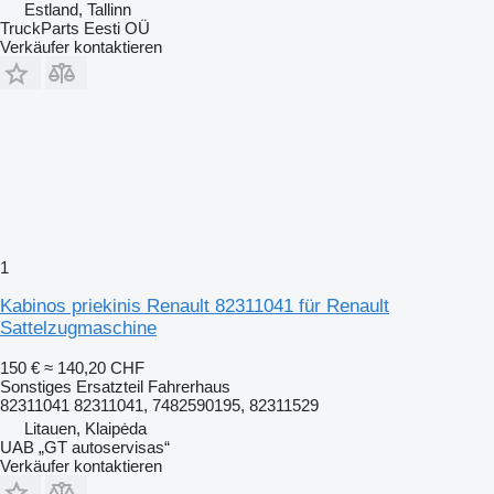
Estland, Tallinn
TruckParts Eesti OÜ
Verkäufer kontaktieren
1
Kabinos priekinis Renault 82311041 für Renault
Sattelzugmaschine
150 €
≈ 140,20 CHF
Sonstiges Ersatzteil Fahrerhaus
82311041 82311041, 7482590195, 82311529
Litauen, Klaipėda
UAB „GT autoservisas“
Verkäufer kontaktieren