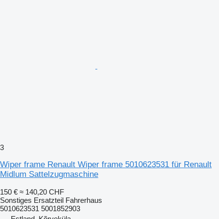
3
Wiper frame Renault Wiper frame 5010623531 für Renault
Midlum Sattelzugmaschine
150 €
≈ 140,20 CHF
Sonstiges Ersatzteil Fahrerhaus
5010623531 5001852903
Estland, Kõrveküla