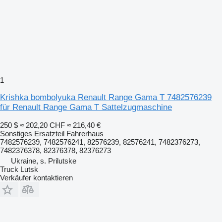
1
Krishka bombolyuka Renault Range Gama T 7482576239
für Renault Range Gama T Sattelzugmaschine
250 $
≈ 202,20 CHF
≈ 216,40 €
Sonstiges Ersatzteil Fahrerhaus
7482576239, 7482576241, 82576239, 82576241, 7482376273,
7482376378, 82376378, 82376273
Ukraine, s. Prilutske
Truck Lutsk
Verkäufer kontaktieren