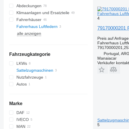
Abdeckungen
Klimaanlagen und Ersatzteile
Fahrerhaus Luftf
4
Fahrerhäuser
Klimakondensatoren
Fahrerhaus Luftfedern
Klimaleitungen
Seitenscheiben
79170000201 F
alle anzeigen
Klimakompressoren
Preis auf Anfrage
Autoklimaanlagen
Fahrerhaus Luftf
Klimatrockner
79170000201,25
Portugal, A
Fahrzeugkategorie
sonstige Teile für Klimaanlagen
Manaiacar
Verkäufer kontak
LKWs
Sattelzugmaschinen
Nutzfahrzeuge
Autos
Marke
DAF
IVECO
CF
F-MAX
Sattelzugmaschi
5
MAN
XF
EuroCargo