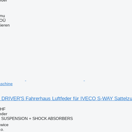
mmu
 OÜ
tieren
schine
DRIVER'S Fahrerhaus Luftfeder für IVECO S-WAY Sattelz
CHF
eder
N SUSPENSION + SHOCK ABSORBERS
owice
.o.