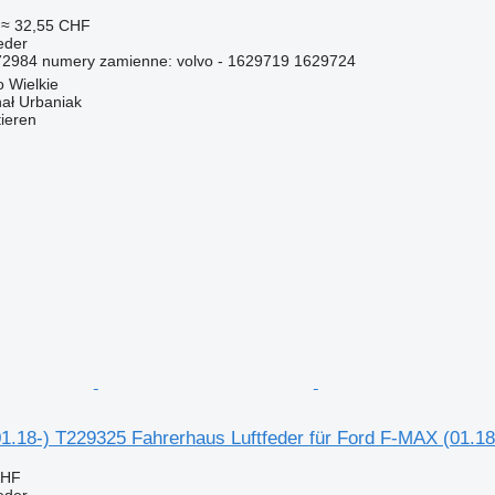
≈ 32,55 CHF
eder
2984 numery zamienne: volvo - 1629719 1629724
 Wielkie
hał Urbaniak
tieren
1.18-) T229325 Fahrerhaus Luftfeder für Ford F-MAX (01.18
CHF
eder