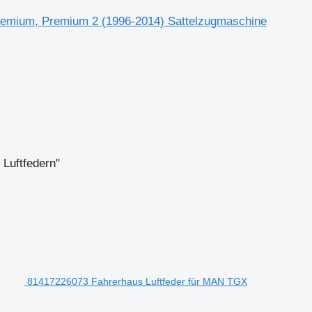
Premium, Premium 2 (1996-2014) Sattelzugmaschine
 Luftfedern"
81417226073 Fahrerhaus Luftfeder für MAN TGX