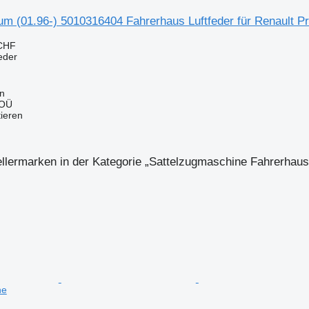
um (01.96-) 5010316404 Fahrerhaus Luftfeder für Renault 
 CHF
eder
nn
 OÜ
tieren
llermarken in der Kategorie „Sattelzugmaschine Fahrerhaus
ne