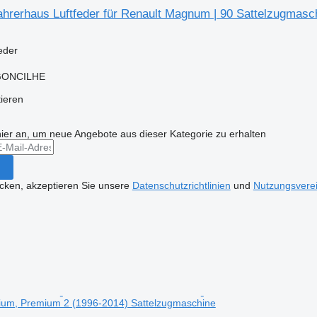
hrerhaus Luftfeder für Renault Magnum | 90 Sattelzugmasc
eder
RGONCILHE
tieren
hier an, um neue Angebote aus dieser Kategorie zu erhalten
icken, akzeptieren Sie unsere
Datenschutzrichtlinien
und
Nutzungsvere
mium, Premium 2 (1996-2014) Sattelzugmaschine