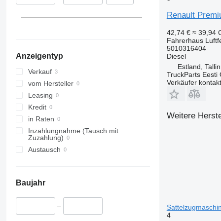
Renault Premi
42,74 €
≈ 39,94
Fahrerhaus Luftf
5010316404
Anzeigentyp
Diesel
Estland, Talli
Verkauf
TruckParts Eesti
Verkäufer kontak
vom Hersteller
Leasing
Kredit
Weitere Herste
in Raten
Inzahlungnahme (Tausch mit
Zuzahlung)
Austausch
Baujahr
–
Sattelzugmaschi
4