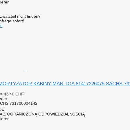
tieren
rsatzteil nicht finden?
frage sofort!
en
RTYZATOR KABINY MAN TGA 81417226075 SACHS 731700 F
≈ 43,40 CHF
eder
ACHS 731700004142
łów
KA Z OGRANICZONĄ ODPOWIEDZIALNOŚCIĄ
tieren