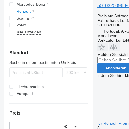
Mercedes-Benz
XG
S-Way
TGA
5010320096 Fa
Renault
Stralis
TGL
Actros
Preis auf Anfrage
Scania
Trakker
TGM
Antos
Magnum
Fahrerhaus Luftf
5010320096
Volvo
TGS
Arocs
Premium
G-series
Portugal, A
alle anzeigen
TGX
Atego
R-series
FH
Manaiacar
Axor
VNL
Verkäufer kontak
Econic
Standort
Melden Sie sich 
Suche in einem bestimmten Umkreis
Abonnieren
Indem Sie hier kl
Liechtenstein
Europa
Portugal
Estland
Preis
für Renault Pre
–
5