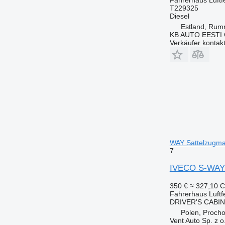
T229325
Diesel
Estland, Ru
KB AUTO EESTI
Verkäufer kontak
WAY Sattelzugma
7
IVECO S-WAY 
350 €
≈ 327,10 
Fahrerhaus Luftf
DRIVER'S CABI
Polen, Proch
Vent Auto Sp. z o