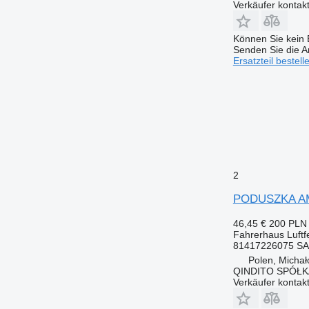
Verkäufer kontak
Können Sie kein E
Senden Sie die An
Ersatzteil bestell
2
PODUSZKA AMO
46,45 €
200 PLN
Fahrerhaus Luftf
81417226075 S
Polen, Micha
QINDITO SPÓŁ
Verkäufer kontak