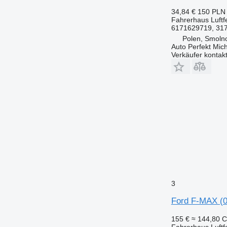
34,84 €
150 PLN
Fahrerhaus Luftf
6171629719, 317
Polen, Smolno
Auto Perfekt Mic
Verkäufer kontak
3
Ford F-MAX (0
155 €
≈ 144,80 
Fahrerhaus Luftf