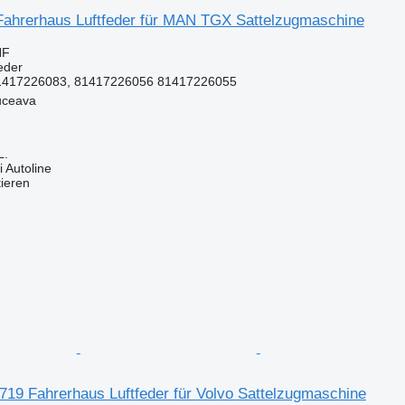
ahrerhaus Luftfeder für MAN TGX Sattelzugmaschine
HF
eder
1417226083, 81417226056 81417226055
uceava
L.
 Autoline
tieren
719 Fahrerhaus Luftfeder für Volvo Sattelzugmaschine