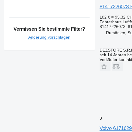
81417226073 F
102 €
≈ 95,32 C
Fahrerhaus Luftf
81417226073, 8
Vermissen Sie bestimmte Filter?
Rumänien, S
Änderung vorschlagen
DEZSTORE S.R.
seit
14
Jahren bei
Verkäufer kontak
3
Volvo 6171629