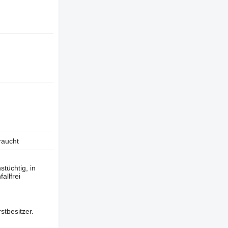
raucht
tüchtig, in
allfrei
stbesitzer.