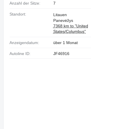
Anzahl der Sitze:
7
Standort:
Litauen
Panevėžys
7368 km to "United
States/Columbus"
Anzeigendatum:
über 1 Monat
Autoline ID:
JF46916