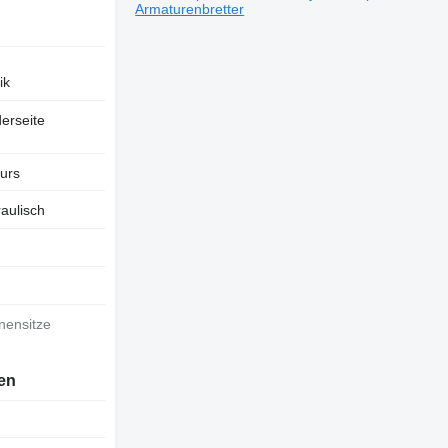
Armaturenbretter
ik
erseite
ours
aulisch
nnensitze
en