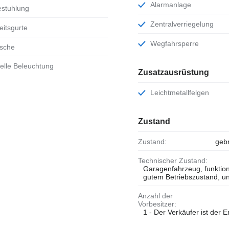
Alarmanlage
estuhlung
Zentralverriegelung
heitsgurte
Wegfahrsperre
ische
uelle Beleuchtung
Zusatzausrüstung
Leichtmetallfelgen
Zustand
Zustand:
geb
Technischer Zustand:
Garagenfahrzeug, funktions
gutem Betriebszustand, unf
Anzahl der
Vorbesitzer:
1 - Der Verkäufer ist der Er