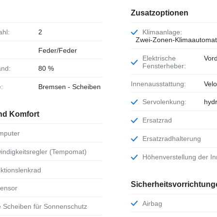
Zusatzoptionen
ahl:
2
Klimaanlage:
Zwei-Zonen-Klimaautomat
Feder/Feder
Elektrische
Vord
Fensterheber:
and:
80 %
Innenausstattung:
Vel
e:
Bremsen - Scheiben
Servolenkung:
hydr
nd Komfort
Ersatzrad
omputer
Ersatzradhalterung
windigkeitsregler (Tempomat)
Höhenverstellung der I
unktionslenkrad
Sicherheitsvorrichtung
sensor
Airbag
te Scheiben für Sonnenschutz