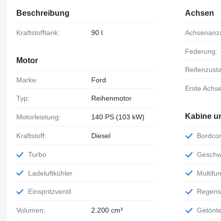
Beschreibung
Achsen
Kraftstofftank:
90 l
Achsenanz
Federung:
Motor
Reifenzust
Marke:
Ford
Erste Achs
Typ:
Reihenmotor
Kabine u
Motorleistung:
140 PS (103 kW)
Kraftstoff:
Diesel
Bordc
Turbo
Gesch
Ladeluftkühler
Multif
Einspritzventil
Regen
Volumen:
2.200 cm³
Getön