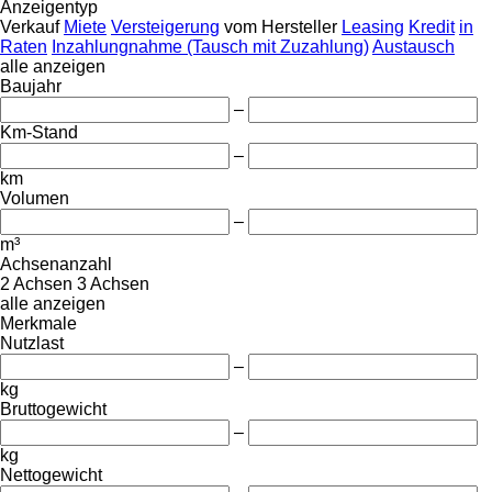
Anzeigentyp
Verkauf
Miete
Versteigerung
vom Hersteller
Leasing
Kredit
in
Raten
Inzahlungnahme (Tausch mit Zuzahlung)
Austausch
alle anzeigen
Baujahr
–
Km-Stand
–
km
Volumen
–
m³
Achsenanzahl
2 Achsen
3 Achsen
alle anzeigen
Merkmale
Nutzlast
–
kg
Bruttogewicht
–
kg
Nettogewicht