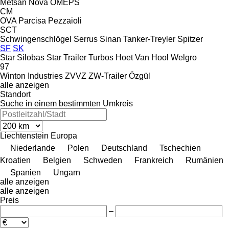
Metsan
Nova
OMEPS
CM
OVA
Parcisa
Pezzaioli
SCT
Schwingenschlögel
Serrus
Sinan Tanker-Treyler
Spitzer
SF
SK
Star Silobas
Star Trailer
Turbos Hoet
Van Hool
Welgro
97
Winton Industries
ZVVZ
ZW-Trailer
Özgül
alle anzeigen
Standort
Suche in einem bestimmten Umkreis
Liechtenstein
Europa
Niederlande
Polen
Deutschland
Tschechien
Kroatien
Belgien
Schweden
Frankreich
Rumänien
Spanien
Ungarn
alle anzeigen
alle anzeigen
Preis
–