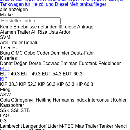
Tankwagen für Heizöl und Diesel
Mehltankauflieger
alle anzeigen
Marke
Keine Ergebnisse gefunden für diese Anfrage
Alamen Trailer
Ali Riza Usta
Ardor
SVM
Arel Trailer
Benalu
T-series
Burg
CIMC
Cobo
Coder
Demmler
Deutz-Fahr
K series
Donat
Doğan Dorse
Ecovrac
Emirsan
Eurotank
Feldbinder
EUT
EUT 40.3
EUT 49.3
EUT 54.3
EUT 60.3
KIP
KIP 38.3
KIP 52.3
KIP 60.3
KIP 63.3
KIP 66.3
Fliegl
ASW
Gofa
Gürleşenyıl
Heitling
Hermanns
Indox
Interconsult
Kohler
Kässbohrer
SSK
SSL
STB
LAG
0-3
Lambrecht
Langendorf
Lider
M-TEC
Mas Trailer Tanker
Menci