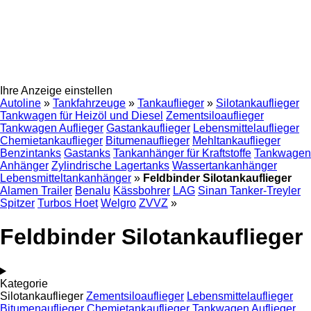
Ihre Anzeige einstellen
Autoline
»
Tankfahrzeuge
»
Tankauflieger
»
Silotankauflieger
Tankwagen für Heizöl und Diesel
Zementsiloauflieger
Tankwagen Auflieger
Gastankauflieger
Lebensmittelauflieger
Chemietankauflieger
Bitumenauflieger
Mehltankauflieger
Benzintanks
Gastanks
Tankanhänger für Kraftstoffe
Tankwagen
Anhänger
Zylindrische Lagertanks
Wassertankanhänger
Lebensmitteltankanhänger
»
Feldbinder Silotankauflieger
Alamen Trailer
Benalu
Kässbohrer
LAG
Sinan Tanker-Treyler
Spitzer
Turbos Hoet
Welgro
ZVVZ
»
Feldbinder Silotankauflieger
Kategorie
Silotankauflieger
Zementsiloauflieger
Lebensmittelauflieger
Bitumenauflieger
Chemietankauflieger
Tankwagen Auflieger